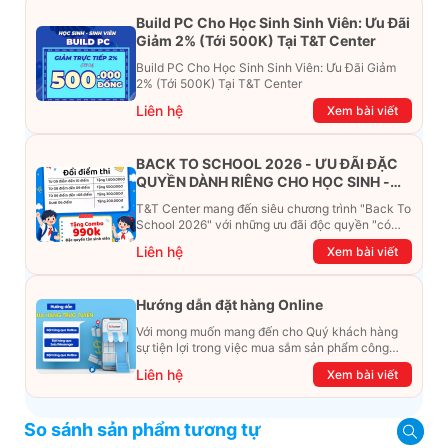
Build PC Cho Học Sinh Sinh Viên: Ưu Đãi
Giảm 2% (Tới 500K) Tại T&T Center
Build PC Cho Học Sinh Sinh Viên: Ưu Đãi Giảm
2% (Tới 500K) Tại T&T Center
Liên hệ
Xem bài viết
BACK TO SCHOOL 2026 - ƯU ĐÃI ĐẶC
QUYỀN DÀNH RIÊNG CHO HỌC SINH -
SINH VIÊN
T&T Center mang đến siêu chương trình "Back To
School 2026" với những ưu đãi độc quyền "có
một không hai". Đừng để chiếc ví phải "ét-ô-ét",
Liên hệ
Xem bài viết
cùng khám phá ngay ưu đãi siêu khủng dưới đây
nhé!
Hướng dẫn đặt hàng Online
Với mong muốn mang đến cho Quý khách hàng
sự tiện lợi trong việc mua sắm sản phẩm công
nghệ từ xa. Trong bài viết này, T&T Center sẽ
Liên hệ
Xem bài viết
hướng dẫn chi tiết cách mua hàng trực tuyến qua
các kênh online Website, Zalo, Messenger và
hotline để khách hàng có thể mua sắm một cách
So sánh sản phẩm tương tự
dễ dàng và nhanh chóng nhất. Cùng xem ngay
nhé!