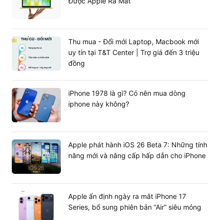
VGA COLORFUL IGAME RTX 5080 ULTRA W OC
Được Apple Ra Mắt
16GB-V giá ưu đãi
Thu mua - Đổi mới Laptop, Macbook mới
uy tín tại T&T Center | Trợ giá đến 3 triệu
đồng
iPhone 1978 là gì? Có nên mua dòng
iphone này không?
Apple phát hành iOS 26 Beta 7: Những tính
năng mới và nâng cấp hấp dẫn cho iPhone
Apple ấn định ngày ra mắt iPhone 17
Series, bổ sung phiên bản “Air” siêu mỏng