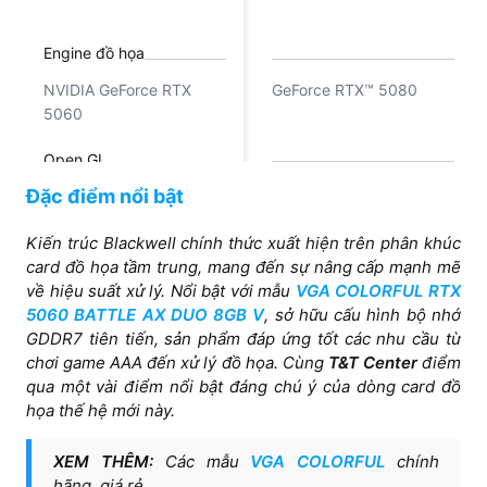
Engine đồ họa
NVIDIA GeForce RTX
GeForce RTX™ 5080
5060
Open GL
Đặc điểm nổi bật
4.6
Kiến trúc Blackwell chính thức xuất hiện trên phân khúc
Bộ nhớ
card đồ họa tầm trung, mang đến sự nâng cấp mạnh mẽ
về hiệu suất xử lý. Nổi bật với mẫu
VGA COLORFUL RTX
16GB GDDR7
8 GB GDDR7
5060 BATTLE AX DUO 8GB V
, sở hữu cấu hình bộ nhớ
GDDR7 tiên tiến, sản phẩm đáp ứng tốt các nhu cầu từ
chơi game AAA đến xử lý đồ họa. Cùng
T&T Center
điểm
qua một vài điểm nổi bật đáng chú ý của dòng card đồ
họa thế hệ mới này.
XEM THÊM:
Các mẫu
VGA COLORFUL
chính
hãng, giá rẻ