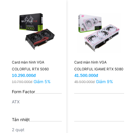
Card màn hình VGA
Card màn hình VGA
COLORFUL RTX 5060
COLORFUL IGAME RTX 5080
10.290.000đ
41.500.000đ
BATTLE AX DUO 8GB V
ULTRA W OC 16GB-V
Giảm 5%
Giảm 9%
10.790.000đ
45.500.000đ
(COLORFUL-RTX5060-8G-
(IGAME-RTX5080-ULTRA-W-
BATTLEAX)
16G)
Form Factor
ATX
Tản nhiệt
2 quạt