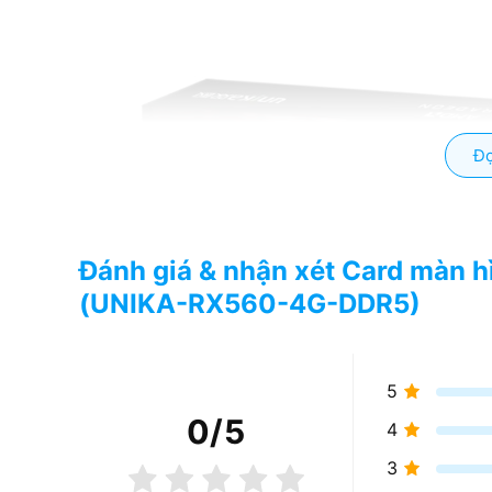
Đọ
Đánh giá & nhận xét Card màn
(UNIKA-RX560-4G-DDR5)
5
0
/5
4
3