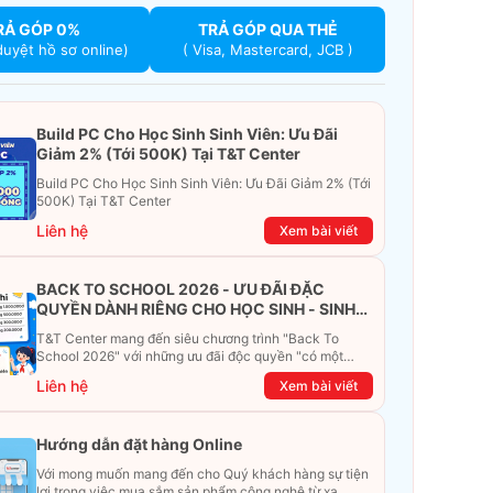
RẢ GÓP 0%
TRẢ GÓP QUA THẺ
duyệt hồ sơ online)
( Visa, Mastercard, JCB )
Build PC Cho Học Sinh Sinh Viên: Ưu Đãi
Giảm 2% (Tới 500K) Tại T&T Center
Build PC Cho Học Sinh Sinh Viên: Ưu Đãi Giảm 2% (Tới
500K) Tại T&T Center
Liên hệ
Xem bài viết
BACK TO SCHOOL 2026 - ƯU ĐÃI ĐẶC
QUYỀN DÀNH RIÊNG CHO HỌC SINH - SINH
VIÊN
T&T Center mang đến siêu chương trình "Back To
School 2026" với những ưu đãi độc quyền "có một
không hai". Đừng để chiếc ví phải "ét-ô-ét", cùng
Liên hệ
Xem bài viết
khám phá ngay ưu đãi siêu khủng dưới đây nhé!
Hướng dẫn đặt hàng Online
Với mong muốn mang đến cho Quý khách hàng sự tiện
lợi trong việc mua sắm sản phẩm công nghệ từ xa.