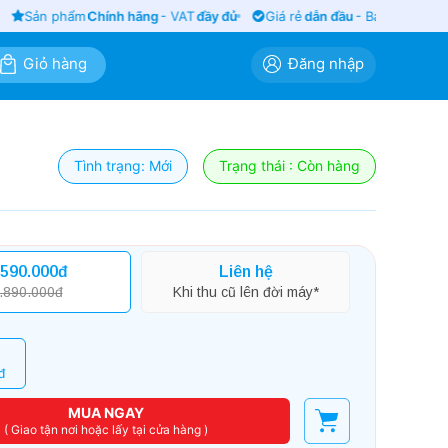
Sản phẩm
Chính hãng
- VAT
đầy đủ
Giá rẻ
dẫn đầu
- Bảo hành
siêu l
Giỏ hàng
Đăng nhập
Tình trạng: Mới
Trạng thái : Còn hàng
.590.000đ
Liên hệ
.890.000đ
Khi thu cũ lên đời máy*
đ
MUA NGAY
( Giao tận nơi hoặc lấy tại cửa hàng )