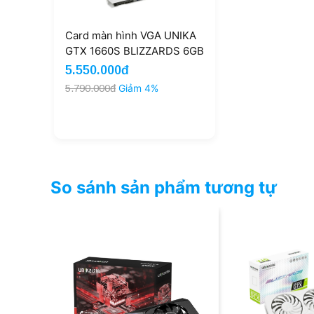
Card màn hình VGA UNIKA
GTX 1660S BLIZZARDS 6GB
DDR6 V2 WHITE (UNIKA-
5.550.000đ
GTX1660S-6G-V2-WHITE)
5.790.000đ
Giảm 4%
So sánh sản phẩm tương tự