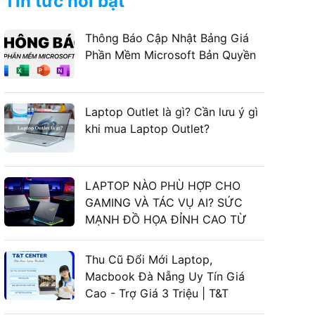
Tin tức nổi bật
Thông Báo Cập Nhật Bảng Giá
Phần Mềm Microsoft Bản Quyền
Laptop Outlet là gì? Cần lưu ý gì
khi mua Laptop Outlet?
LAPTOP NÀO PHÙ HỢP CHO
GAMING VÀ TÁC VỤ AI? SỨC
MẠNH ĐỒ HỌA ĐỈNH CAO TỪ
LAPTOP ASUS GAMING
Thu Cũ Đổi Mới Laptop,
Macbook Đà Nẵng Uy Tín Giá
Cao - Trợ Giá 3 Triệu | T&T
Center