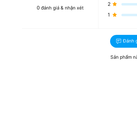
2
0
đánh giá & nhận xét
1
Dung lượng 4GB GDDR5 - Lợi thế vượt trội 
Đánh 
Trong khi nhiều mẫu card cùng tầm giá chỉ dừng 
dung lượng lên tới 4GB GDDR5. Đây là một điểm cộ
càng yêu cầu nhiều bộ nhớ đệm hơn để xử lý các l
Sản phẩm nà
trạng giật lag do tràn bộ nhớ, mang lại trải nghiệm m