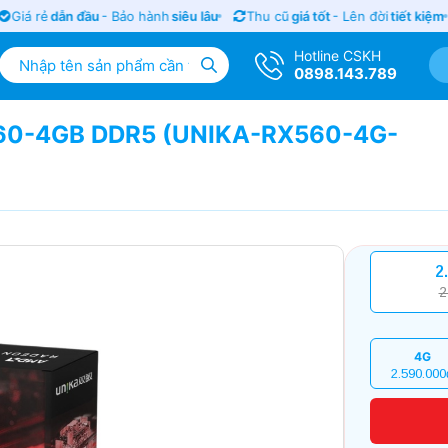
Giá rẻ
dẫn đầu
- Bảo hành
siêu lâu
Thu cũ
giá tốt
- Lên đời
tiết kiệm
Hotline CSKH
0898.143.789
560-4GB DDR5 (UNIKA-RX560-4G-
2
2
4G
2.590.000