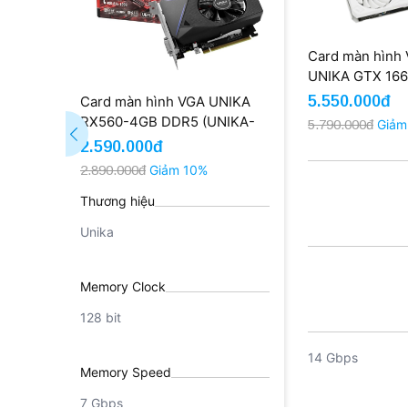
Card màn hình
UNIKA GTX 16
BLIZZARDS 6G
5.550.000đ
Card màn hình VGA UNIKA
DDR6 V2 WHIT
RX560-4GB DDR5 (UNIKA-
5.790.000đ
Giảm
(UNIKA-GTX16
RX560-4G-DDR5)
2.590.000đ
6G-V2-WHITE)
2.890.000đ
Giảm 10%
Thương hiệu
Unika
Memory Clock
128 bit
14 Gbps
Memory Speed
7 Gbps