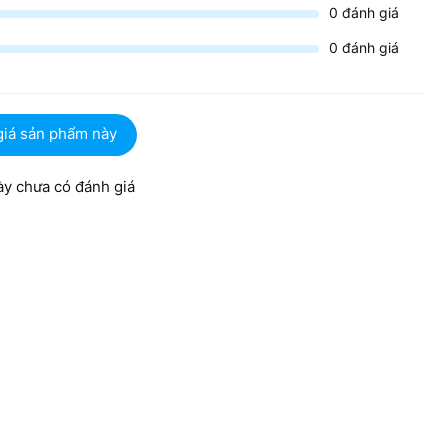
0
đánh giá
0
đánh giá
trong phân khúc
giá sản phẩm này
lại ở mức 2GB VRAM,
VGA UNIKA RX560-4GB DDR5
sở hữu
ng lớn bởi các tựa game hiện đại và phần mềm đồ họa ngày
ớp hình ảnh phức tạp. Việc có 4GB VRAM giúp hạn chế tình
y chưa có đánh giá
ượt mà hơn hẳn.