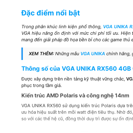
Đặc điểm nổi bật
Engine đồ họa
Trong phân khúc linh kiện phổ thông,
AMD Radeon™ RX 560
VGA UNIKA 
VGA hiệu năng ổn định với mức chi phí tối ưu. Hiện
mang đến giải pháp đồ họa bền bỉ cho các game thủ 
Cổng kết nối
XEM THÊM:
Những mẫu
VGA UNIKA
chính hãng, g
HDMI / DP / DVI
Thông số của VGA UNIKA RX560 4GB
Được xây dựng trên nền tảng kỹ thuật vững chắc,
VG
phục trong tầm giá.
Kiến trúc AMD Polaris và công nghệ 14nm
VGA UNIKA RX560 sử dụng kiến trúc Polaris dựa trên
ưu hóa hiệu suất trên mỗi watt điện tiêu thụ. Nhờ đ
so với các thế hệ cũ, đồng thời duy trì được sự ổn định