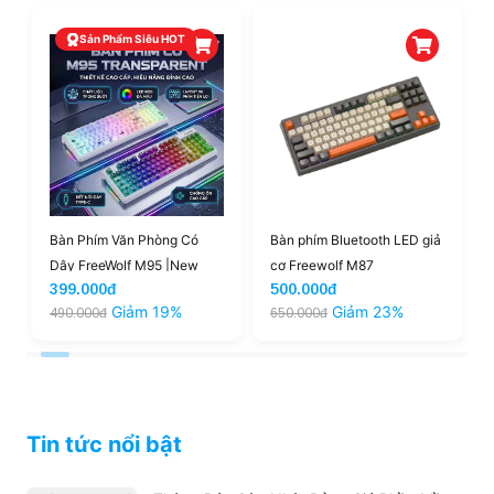
Sản Phẩm Siêu HOT
Bàn Phím Văn Phòng Có
Bàn phím Bluetooth LED giả
Dây FreeWolf M95 |New
cơ Freewolf M87
399.000đ
500.000đ
Giảm 19%
Giảm 23%
490.000đ
650.000đ
Tin tức nổi bật