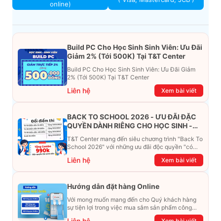
online)
Build PC Cho Học Sinh Sinh Viên: Ưu Đãi
Giảm 2% (Tới 500K) Tại T&T Center
Build PC Cho Học Sinh Sinh Viên: Ưu Đãi Giảm
2% (Tới 500K) Tại T&T Center
Liên hệ
Xem bài viết
BACK TO SCHOOL 2026 - ƯU ĐÃI ĐẶC
QUYỀN DÀNH RIÊNG CHO HỌC SINH -
SINH VIÊN
T&T Center mang đến siêu chương trình "Back To
School 2026" với những ưu đãi độc quyền "có
một không hai". Đừng để chiếc ví phải "ét-ô-ét",
Liên hệ
Xem bài viết
cùng khám phá ngay ưu đãi siêu khủng dưới đây
nhé!
Hướng dẫn đặt hàng Online
Với mong muốn mang đến cho Quý khách hàng
sự tiện lợi trong việc mua sắm sản phẩm công
nghệ từ xa. Trong bài viết này, T&T Center sẽ
Liên hệ
Xem bài viết