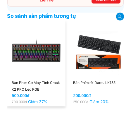
hướng dẫn chi tiết cách mua hàng trực tuyến qua
các kênh online Website, Zalo, Messenger và
hotline để khách hàng có thể mua sắm một cách
So sánh sản phẩm tương tự
dễ dàng và nhanh chóng nhất. Cùng xem ngay
nhé!
Bàn Phím Cơ Máy Tính Crack
Bàn Phím rời Dareu LK185
K2 PRO Led RGB
500.000đ
200.000đ
Giảm 37%
Giảm 20%
790.000đ
250.000đ