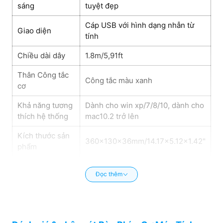
sáng
tuyệt đẹp
Cáp USB với hình dạng nhẫn từ
Giao diện
tính
Chiều dài dây
1.8m/5,91ft
Thân Công tắc
Công tắc màu xanh
cơ
Khả năng tương
Dành cho win xp/7/8/10, dành cho
thích hệ thống
mac10.2 trở lên
Kích thước sản
360x130x36mm/14.17x5.12x1.42"
phẩm
Đọc thêm