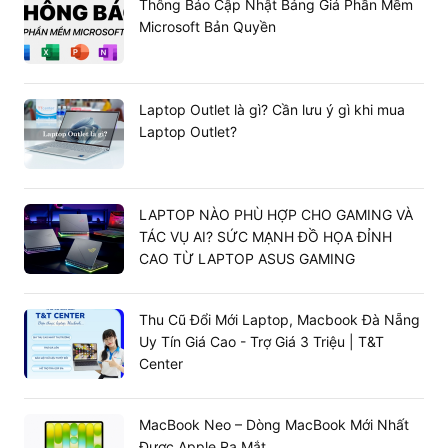
Thông Báo Cập Nhật Bảng Giá Phần Mềm
Microsoft Bản Quyền
Laptop Outlet là gì? Cần lưu ý gì khi mua
Laptop Outlet?
LAPTOP NÀO PHÙ HỢP CHO GAMING VÀ
TÁC VỤ AI? SỨC MẠNH ĐỒ HỌA ĐỈNH
CAO TỪ LAPTOP ASUS GAMING
Thu Cũ Đổi Mới Laptop, Macbook Đà Nẵng
Uy Tín Giá Cao - Trợ Giá 3 Triệu | T&T
Center
MacBook Neo – Dòng MacBook Mới Nhất
Được Apple Ra Mắt