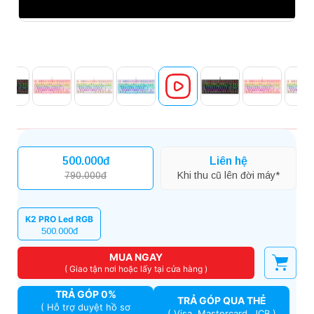
500.000đ
Liên hệ
790.000đ
Khi thu cũ lên đời máy*
K2 PRO Led RGB
500.000đ
MUA NGAY
( Giao tận nơi hoặc lấy tại cửa hàng )
TRẢ GÓP 0%
TRẢ GÓP QUA THẺ
( Hỗ trợ duyệt hồ sơ
( Visa, Mastercard, JCB )