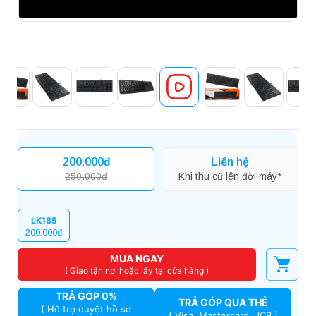
200.000đ
Liên hệ
250.000đ
Khi thu cũ lên đời máy*
LK185
200.000đ
MUA NGAY
( Giao tận nơi hoặc lấy tại cửa hàng )
TRẢ GÓP 0%
TRẢ GÓP QUA THẺ
( Hỗ trợ duyệt hồ sơ
( Visa, Mastercard, JCB )