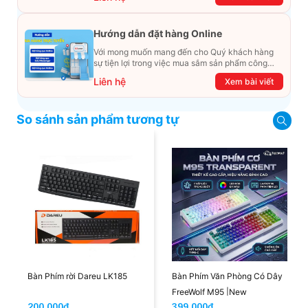
cùng khám phá ngay ưu đãi siêu khủng dưới đây
nhé!
Hướng dẫn đặt hàng Online
Với mong muốn mang đến cho Quý khách hàng
sự tiện lợi trong việc mua sắm sản phẩm công
nghệ từ xa. Trong bài viết này, T&T Center sẽ
Liên hệ
Xem bài viết
hướng dẫn chi tiết cách mua hàng trực tuyến qua
các kênh online Website, Zalo, Messenger và
hotline để khách hàng có thể mua sắm một cách
So sánh sản phẩm tương tự
dễ dàng và nhanh chóng nhất. Cùng xem ngay
nhé!
Bàn Phím rời Dareu LK185
Bàn Phím Văn Phòng Có Dây
FreeWolf M95 |New
200.000đ
399.000đ