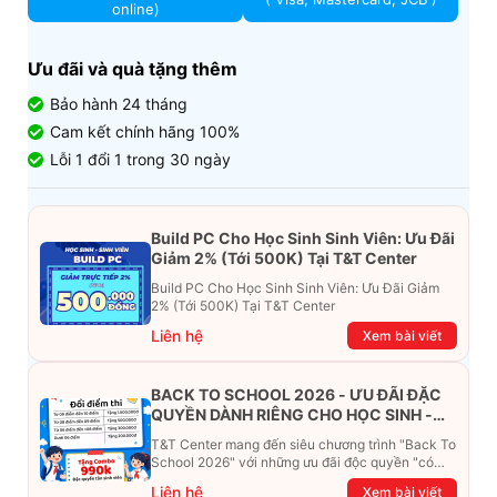
online)
Ưu đãi và quà tặng thêm
Bảo hành 24 tháng
Cam kết chính hãng 100%
Lỗi 1 đổi 1 trong 30 ngày
Build PC Cho Học Sinh Sinh Viên: Ưu Đãi
Giảm 2% (Tới 500K) Tại T&T Center
Build PC Cho Học Sinh Sinh Viên: Ưu Đãi Giảm
2% (Tới 500K) Tại T&T Center
Liên hệ
Xem bài viết
BACK TO SCHOOL 2026 - ƯU ĐÃI ĐẶC
QUYỀN DÀNH RIÊNG CHO HỌC SINH -
SINH VIÊN
T&T Center mang đến siêu chương trình "Back To
School 2026" với những ưu đãi độc quyền "có
một không hai". Đừng để chiếc ví phải "ét-ô-ét",
Liên hệ
Xem bài viết