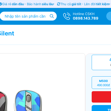
iá rẻ
dẫn đầu
- Bảo hành
siêu lâu
Thu cũ
giá tốt
- Lên đời
tiết kiệm
Hotline CSKH
0898.143.789
ilent
M500
490.000đ
T