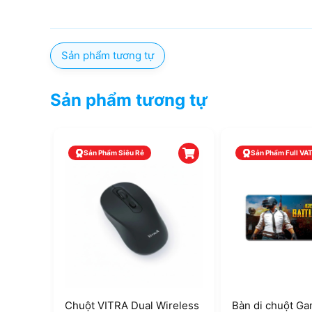
Sản phẩm tương tự
Sản phẩm tương tự
Sản Phẩm Siêu Rẻ
Sản Phẩm Full VA
LUE
Chuột VITRA Dual Wireless
Bàn di chuột G