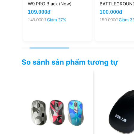
New)
W9 PRO Black (New)
BATTLEGROUND
109.000đ
100.000đ
149.000đ
Giảm 27%
150.000đ
Giảm 3
So sánh sản phẩm tương tự