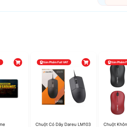
T
Sản Phẩm Full VAT
Sản Phẩm F
ame
Chuột Có Dây Dareu LM103
Chuột Khôn