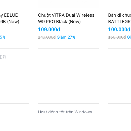
ây EBLUE
Chuột VITRA Dual Wireless
Bàn di ch
6B (New)
W9 PRO Black (New)
BATTLEGR
109.000đ
100.000đ
25%
149.000đ
Giảm 27%
150.000đ
G
DPI
Hoạt động tốt trên Windows
(11, 10, 7, Vista, XP), macOS,
Android và iPadOS