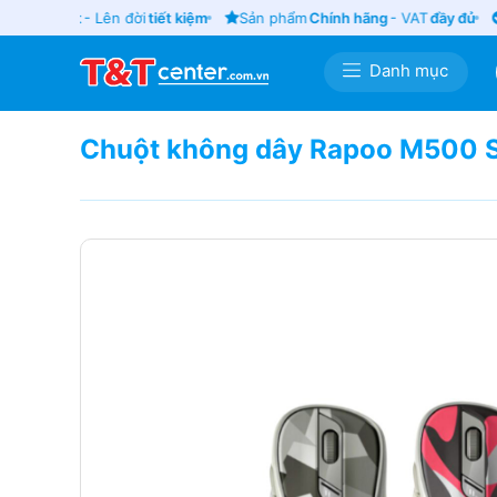
 cũ
giá tốt
- Lên đời
tiết kiệm
Sản phẩm
Chính hãng
- VAT
đầy đủ
G
Danh mục
Chuột không dây Rapoo M500 S