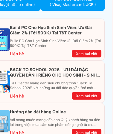
duyệt hồ sơ online)
( Visa, Mastercard, JCB )
Build PC Cho Học Sinh Sinh Viên: Ưu Đãi
Giảm 2% (Tới 500K) Tại T&T Center
Build PC Cho Học Sinh Sinh Viên: Ưu Đãi Giảm 2% (Tới
500K) Tại T&T Center
Liên hệ
Xem bài viết
BACK TO SCHOOL 2026 - ƯU ĐÃI ĐẶC
QUYỀN DÀNH RIÊNG CHO HỌC SINH - SINH
VIÊN
T&T Center mang đến siêu chương trình "Back To
School 2026" với những ưu đãi độc quyền "có một
không hai". Đừng để chiếc ví phải "ét-ô-ét", cùng
Liên hệ
Xem bài viết
khám phá ngay ưu đãi siêu khủng dưới đây nhé!
Hướng dẫn đặt hàng Online
Với mong muốn mang đến cho Quý khách hàng sự tiện
lợi trong việc mua sắm sản phẩm công nghệ từ xa.
Trong bài viết này, T&T Center sẽ hướng dẫn chi tiết
Liên hệ
Xem bài viết