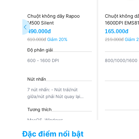
Chuột không dây Rapoo
Chuột không d
M500 Silent
1600DPI EMS81
490.000đ
165.000đ
610.000đ
Giảm 20%
219.000đ
Giảm 
Độ phân giải
600 - 1600 DPI
800/1000/1600 
Nút nhấn
7 nút nhấn: - Nút trái/nút
giữa/nút phải Nút quay lại
(Back)/ nút chuyển tiếp
Tương thích
(Forward) Nút Bluetooth Nút
chuyển đổi DPI
MacOS, Windows
Đặc điểm nổi bật
Kết nối