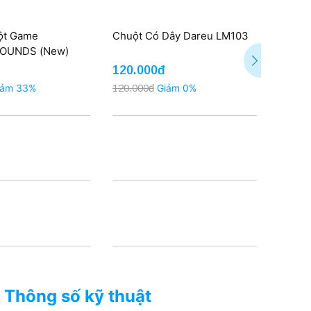
uột Game
Chuột Có Dây Dareu LM103
Chuột
OUNDS (New)
LM10
120.000đ
150.
iảm 33%
120.000đ
Giảm 0%
200.00
Thông số kỹ thuật