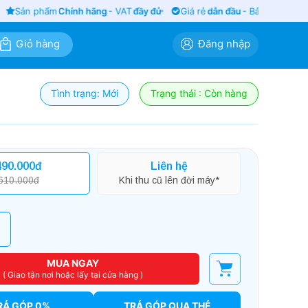
Sản phẩm
Chính hãng
- VAT
đầy đủ
Giá rẻ
dẫn đầu
- Bảo hành
siêu lâ
Giỏ hàng
Đăng nhập
Tình trạng: Mới
Trạng thái : Còn hàng
490.000đ
Liên hệ
610.000đ
Khi thu cũ lên đời máy*
MUA NGAY
( Giao tận nơi hoặc lấy tại cửa hàng )
RẢ GÓP 0%
TRẢ GÓP QUA THẺ