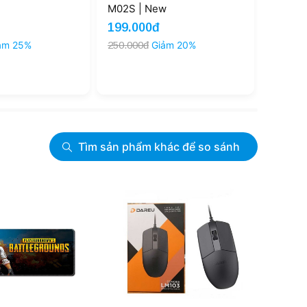
M02S | New
M25S 
199.000đ
249.0
ảm 25%
250.000đ
Giảm 20%
349.00
Tìm sản phẩm khác để so sánh