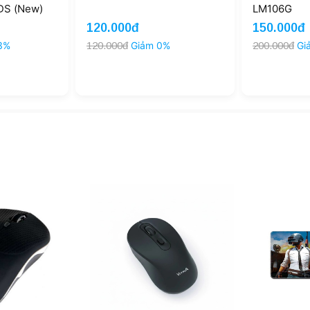
S (New)
LM106G
120.000đ
150.000đ
3%
120.000đ
Giảm 0%
200.000đ
Gi