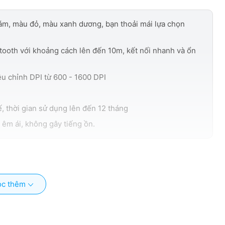
Hỗ trợ 2 chế độ không dây gồm
ám, màu đỏ, màu xanh dương, bạn thoải mái lựa chọn
Bluetooth và Wireless 2.4GHz
(sử dụng đầu thu USB Nano)
tooth với khoảng cách lên đến 10m, kết nối nhanh và ổn
ều chỉnh DPI từ 600 - 1600 DPI
, thời gian sử dụng lên đến 12 tháng
 êm ái, không gây tiếng ồn.
c thêm