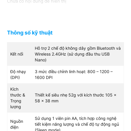
Chưa có nội dung để hiển thị
kiệm năng lượng và chế
Tương thích
độ tự động ngủ (Sleep
mode)
Hoạt động tốt trên
Windows (11, 10, 7, Vista,
Thông số kỹ thuật
XP), macOS, Android và
iPadOS
Hỗ trợ 2 chế độ không dây gồm Bluetooth và
Kết nối
Wireless 2.4GHz (sử dụng đầu thu USB
Nano)
Độ nhạy
3 mức điều chỉnh linh hoạt: 800 – 1200 –
(DPI)
1600 DPI
Kích
thước &
Thiết kế siêu nhẹ 52g với kích thước 105 x
Trọng
58 x 38 mm
lượng
Sử dụng 1 viên pin AA, tích hợp công nghệ
Nguồn
tiết kiệm năng lượng và chế độ tự động ngủ
điện
(Sleep mode)