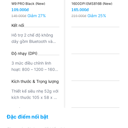
W9 PRO Black (New)
1600DPI EMS816B (New)
109.000đ
165.000đ
Giảm 27%
Giảm 25%
149.000đ
219.000đ
Kết nối
Hỗ trợ 2 chế độ không
dây gồm Bluetooth và
Wireless 2.4GHz (sử
Độ nhạy (DPI)
dụng đầu thu USB Nano)
3 mức điều chỉnh linh
hoạt: 800 – 1200 – 1600
DPI
Kích thước & Trọng lượng
Thiết kế siêu nhẹ 52g với
kích thước 105 x 58 x 38
mm
Nguồn điện
Đặc điểm nổi bật
Sử dụng 1 viên pin AA,
tích hợp công nghệ tiết