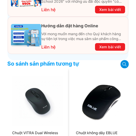
School 2026" với những ưu đãi độc quyền "có
một không hai". Đừng để chiếc ví phải "ét-ô-ét",
Liên hệ
Xem bài viết
cùng khám phá ngay ưu đãi siêu khủng dưới đây
nhé!
Hướng dẫn đặt hàng Online
Với mong muốn mang đến cho Quý khách hàng
sự tiện lợi trong việc mua sắm sản phẩm công
nghệ từ xa. Trong bài viết này, T&T Center sẽ
Liên hệ
Xem bài viết
hướng dẫn chi tiết cách mua hàng trực tuyến qua
các kênh online Website, Zalo, Messenger và
hotline để khách hàng có thể mua sắm một cách
So sánh sản phẩm tương tự
dễ dàng và nhanh chóng nhất. Cùng xem ngay
nhé!
Chuột VITRA Dual Wireless
Chuột không dây EBLUE