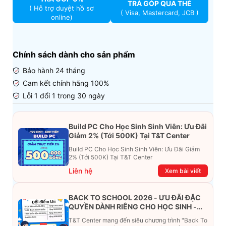
TRẢ GÓP QUA THẺ
( Hỗ trợ duyệt hồ sơ
( Visa, Mastercard, JCB )
online)
Chính sách dành cho sản phẩm
Bảo hành 24 tháng
Cam kết chính hãng 100%
Lỗi 1 đổi 1 trong 30 ngày
Build PC Cho Học Sinh Sinh Viên: Ưu Đãi
Giảm 2% (Tới 500K) Tại T&T Center
Build PC Cho Học Sinh Sinh Viên: Ưu Đãi Giảm
2% (Tới 500K) Tại T&T Center
Liên hệ
Xem bài viết
BACK TO SCHOOL 2026 - ƯU ĐÃI ĐẶC
QUYỀN DÀNH RIÊNG CHO HỌC SINH -
SINH VIÊN
T&T Center mang đến siêu chương trình "Back To