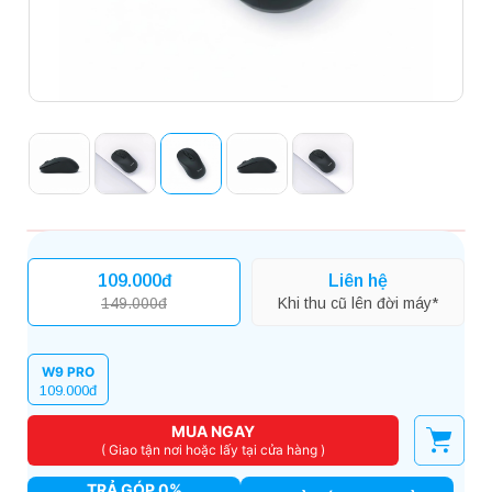
109.000đ
Liên hệ
149.000đ
Khi thu cũ lên đời máy*
W9 PRO
109.000đ
MUA NGAY
( Giao tận nơi hoặc lấy tại cửa hàng )
TRẢ GÓP 0%