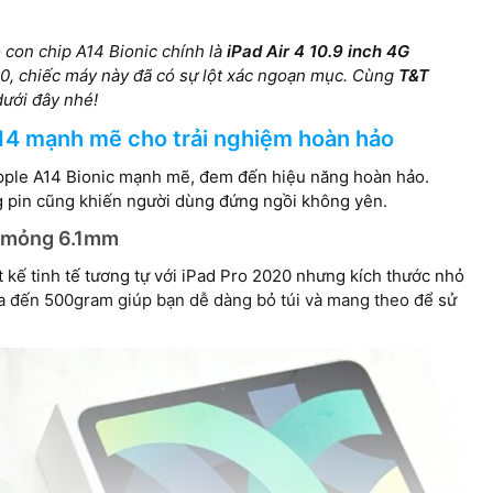
 con chip A14 Bionic chính là
iPad Air 4 10.9 inch 4G
0, chiếc máy này đã có sự lột xác ngoạn mục. Cùng
T&T
1640 x 2360 pixels
dưới đây nhé!
els
1640 x 2360 pixels
A14 mạnh mẽ cho trải nghiệm hoàn hảo
Apple A14 Bionic mạnh mẽ, đem đến hiệu năng hoàn hảo.
g pin cũng khiến người dùng đứng ngồi không yên.
độ mỏng 6.1mm
t kế tinh tế tương tự với iPad Pro 2020 nhưng kích thước nhỏ
a đến 500gram giúp bạn dễ dàng bỏ túi và mang theo để sử