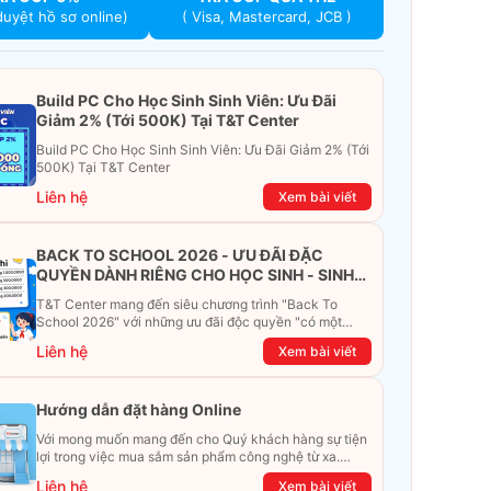
duyệt hồ sơ online)
( Visa, Mastercard, JCB )
Build PC Cho Học Sinh Sinh Viên: Ưu Đãi
Giảm 2% (Tới 500K) Tại T&T Center
Build PC Cho Học Sinh Sinh Viên: Ưu Đãi Giảm 2% (Tới
500K) Tại T&T Center
Liên hệ
Xem bài viết
BACK TO SCHOOL 2026 - ƯU ĐÃI ĐẶC
QUYỀN DÀNH RIÊNG CHO HỌC SINH - SINH
VIÊN
T&T Center mang đến siêu chương trình "Back To
School 2026" với những ưu đãi độc quyền "có một
không hai". Đừng để chiếc ví phải "ét-ô-ét", cùng
Liên hệ
Xem bài viết
khám phá ngay ưu đãi siêu khủng dưới đây nhé!
Hướng dẫn đặt hàng Online
Với mong muốn mang đến cho Quý khách hàng sự tiện
lợi trong việc mua sắm sản phẩm công nghệ từ xa.
Trong bài viết này, T&T Center sẽ hướng dẫn chi tiết
Liên hệ
Xem bài viết