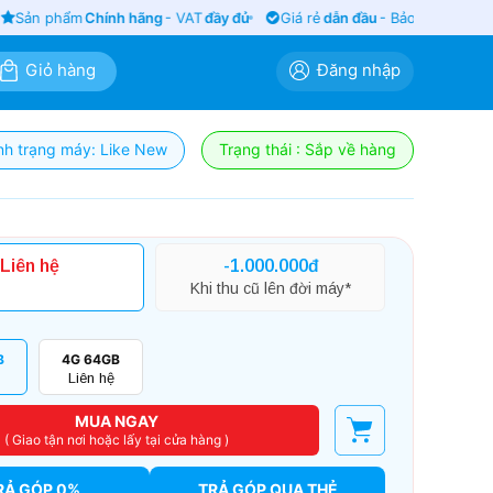
Sản phẩm
Chính hãng
- VAT
đầy đủ
Giá rẻ
dẫn đầu
- Bảo hành
siêu lâu
Giỏ hàng
Đăng nhập
nh trạng máy: Like New
Trạng thái : Sắp về hàng
Liên hệ
-1.000.000đ
Khi thu cũ lên đời máy*
B
4G 64GB
Liên hệ
MUA NGAY
( Giao tận nơi hoặc lấy tại cửa hàng )
RẢ GÓP 0%
TRẢ GÓP QUA THẺ