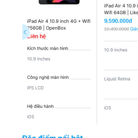
iPad Air 4 10.9 
Wifi 64GB | Li
9.590.000đ
iPad Air 4 10.9 inch 4G + Wifi
256GB | OpenBox
10.490.000đ
Giả
Liên hệ
Kích thước màn hình
10.9 inches
10.9 inches
Công nghệ màn hình
Liquid Retina
IPS LCD
Hệ điều hành
iOS
iOS
Pin
Khoảng 7600 m