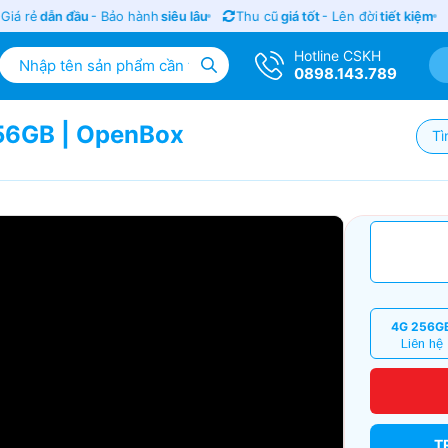
 rẻ
dẫn đầu
- Bảo hành
siêu lâu
Thu cũ
giá tốt
- Lên đời
tiết kiệm
Hotline CSKH
0898.143.789
 256GB | OpenBox
Tì
4G 256G
Liên hệ
T