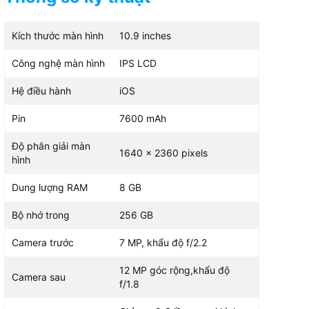
Kích thước màn hình
10.9 inches
1640 x 2360 pixels
1640 x 2360 pixels
Công nghệ màn hình
IPS LCD
Hệ điều hành
iOS
Pin
7600 mAh
Độ phân giải màn
1640 x 2360 pixels
hình
Dung lượng RAM
8 GB
Bộ nhớ trong
256 GB
Camera trước
7 MP, khẩu độ f/2.2
12 MP góc rộng,khẩu độ
Camera sau
f/1.8