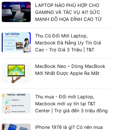
LAPTOP NÀO PHÙ HỢP CHO
GAMING VÀ TÁC VỤ AI? SỨC
MẠNH ĐỒ HỌA ĐỈNH CAO TỪ
LAPTOP ASUS GAMING
Thu Cũ Đổi Mới Laptop,
Macbook Đà Nẵng Uy Tín Giá
Cao - Trợ Giá 3 Triệu | T&T
Center
MacBook Neo – Dòng MacBook
Mới Nhất Được Apple Ra Mắt
Thu mua - Đổi mới Laptop,
Macbook mới uy tín tại T&T
Center | Trợ giá đến 3 triệu đồng
iPhone 1978 là gì? Có nên mua