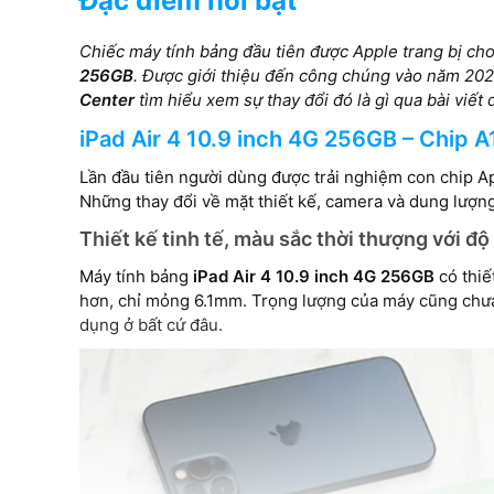
Đặc điểm nổi bật
7600 mAh
Chiếc máy tính bảng đầu tiên được Apple trang bị cho
256GB
. Được giới thiệu đến công chúng vào năm 202
Độ phân giải màn hình
Center
tìm hiểu xem sự thay đổi đó là gì qua bài viết 
1640 x 2360 pix
1640 x 2360 pixels
iPad Air 4 10.9 inch 4G 256GB – Chip 
Lần đầu tiên người dùng được trải nghiệm con chip 
Những thay đổi về mặt thiết kế, camera và dung lượn
Thiết kế tinh tế, màu sắc thời thượng với 
Máy tính bảng
iPad Air 4 10.9 inch 4G 256GB
có thiế
hơn, chỉ mỏng 6.1mm. Trọng lượng của máy cũng chư
dụng ở bất cứ đâu.