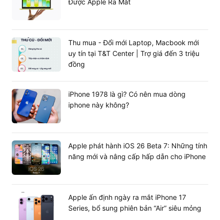
Được Apple Ra Mắt
Thu mua - Đổi mới Laptop, Macbook mới
uy tín tại T&T Center | Trợ giá đến 3 triệu
đồng
iPhone 1978 là gì? Có nên mua dòng
iphone này không?
Apple phát hành iOS 26 Beta 7: Những tính
năng mới và nâng cấp hấp dẫn cho iPhone
Camera trước 7MP có hỗ trợ quay phim 1080p, hỗ trợ
selfie hoặc video call, học online chất lượng cao. Trải
nghiệm chúng như một chiếc máy quay, máy ảnh để làm
Apple ấn định ngày ra mắt iPhone 17
vlog hằng ngày cũng vô cùng tiện lợi.
Series, bổ sung phiên bản “Air” siêu mỏng
Dung lượng pin lớn cho 10 giờ lướt web