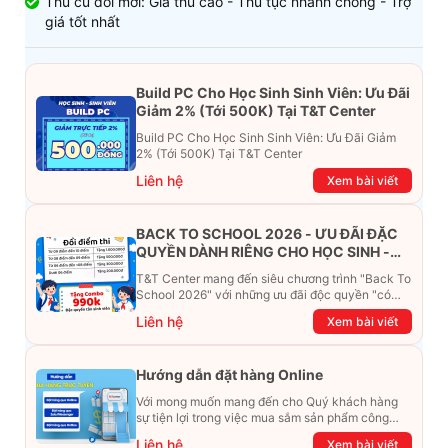
Thu cũ đổi mới: Giá thu cao - Thủ tục nhanh chóng - Trợ
giá tốt nhất
Build PC Cho Học Sinh Sinh Viên: Ưu Đãi
Giảm 2% (Tới 500K) Tại T&T Center
Build PC Cho Học Sinh Sinh Viên: Ưu Đãi Giảm
2% (Tới 500K) Tại T&T Center
Liên hệ
Xem bài viết
BACK TO SCHOOL 2026 - ƯU ĐÃI ĐẶC
QUYỀN DÀNH RIÊNG CHO HỌC SINH -
SINH VIÊN
T&T Center mang đến siêu chương trình "Back To
School 2026" với những ưu đãi độc quyền "có
một không hai". Đừng để chiếc ví phải "ét-ô-ét",
Liên hệ
Xem bài viết
cùng khám phá ngay ưu đãi siêu khủng dưới đây
nhé!
Hướng dẫn đặt hàng Online
Với mong muốn mang đến cho Quý khách hàng
sự tiện lợi trong việc mua sắm sản phẩm công
nghệ từ xa. Trong bài viết này, T&T Center sẽ
Liên hệ
Xem bài viết