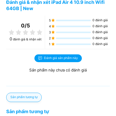
bạn sẽ không bị bỏ lỡ bất cứ chuyển động nào của nhân
Đánh giá & nhận xét iPad Air 4 10.9 inch Wifi
vật. Độ phân giải màn hình đạt 2360 x 1640 pixels đem
64GB | New
đến chất lượng sắc nét và chân thực.
0
đánh giá
5
0
/5
0
đánh giá
4
0
đánh giá
3
0
đánh giá
0
2
đánh giá & nhận xét
0
đánh giá
1
Đánh giá sản phẩm này
Sản phẩm này chưa có đánh giá
Sản phẩm tương tự
Tấm nền IPS LCD đi kèm là công nghệ True-Tone cho
khả năng tái tạo màu sắc gần chính xác với thực tế nhất.
Sản phẩm tương tự
Hỗ trợ tốt cho những bạn làm công việc chỉnh sửa ảnh,