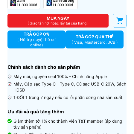
Xám
Xanh dương
11.890.000đ
11.890.000đ
MUA NGAY
( Giao tận nơi hoặc lấy tại cửa hàng )
TRẢ GÓP 0%
TRẢ GÓP QUA THẺ
( Hỗ trợ duyệt hồ sơ
( Visa, Mastercard, JCB )
online)
Chính sách dành cho sản phẩm
Máy mới, nguyên seal 100% - Chính hãng Apple
Máy, Cáp sạc Type C - Type C, Củ sạc USB-C 20W, Sách
HDSD
1 ĐỔI 1 trong 7 ngày nếu có lỗi phần cứng nhà sản xuất.
Ưu đãi và quà tặng thêm
Giảm thêm tới 1% cho thành viên T&T member (áp dụng
tùy sản phẩm)