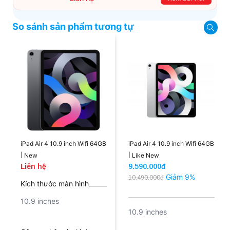
hướng dẫn chi tiết cách mua hàng trực tuyến qua
các kênh online Website, Zalo, Messenger và
hotline để khách hàng có thể mua sắm một cách
So sánh sản phẩm tương tự
dễ dàng và nhanh chóng nhất. Cùng xem ngay
nhé!
iPad Air 4 10.9 inch Wifi 64GB
iPad Air 4 10.9 inch Wifi 64GB
| New
| Like New
Liên hệ
9.590.000đ
Giảm 9%
10.490.000đ
Kích thước màn hình
10.9 inches
10.9 inches