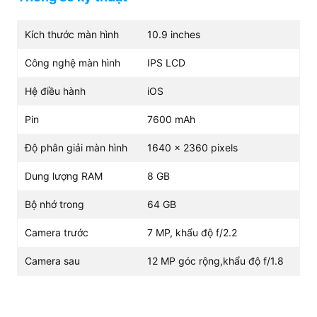
Kích thước màn hình
10.9 inches
Công nghệ màn hình
IPS LCD
Hệ điều hành
iOS
Pin
7600 mAh
Thiết kế nguyên khối vuông vắn mang đến tổng thể
sang trọng cho iPad Air 4 so với các dòng iPad trước
Độ phân giải màn hình
1640 x 2360 pixels
đây. Các cạnh viền được bo tròn tạo cảm giác mềm mại
Dung lượng RAM
8 GB
và ở màn hình cũng đã bỏ nút home để đăng diện tích
hiển thị. Cùng với đó là 5 tone màu mới thời thượng, cho
Bộ nhớ trong
64 GB
bạn lựa chọn gam màu yêu thích và hợp phong thủy.
Màn hình có tần số quét 60Hz, tấm nền IPS
Camera trước
7 MP, khẩu độ f/2.2
LCD và kích thước 10.9 inch
Camera sau
12 MP góc rộng,khẩu độ f/1.8
Apple mang đến cho người dùng màn hình 10.9 inch có
tần số quét lên đến 60Hz giúp mọi chi tiết trên khung
hình đều mượt mà. Khi xem phim hay chơi game thì các