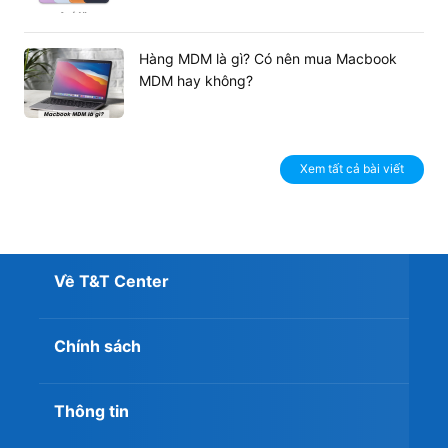
Dung lượng pin trên iPad Air 4 là điều không phải bàn
khi nó có thể hoạt động với wifi lên đến 10 giờ, 9 giờ khi
Hàng MDM là gì? Có nên mua Macbook
dùng mạng di động. Bạn có thể vô tư mang sản phẩm
MDM hay không?
này đi bất cứ đâu và sử dụng cả ngày chỉ sau một lần
sạc.
Xem tất cả bài viết
Về T&T Center
Chính sách
Thông tin