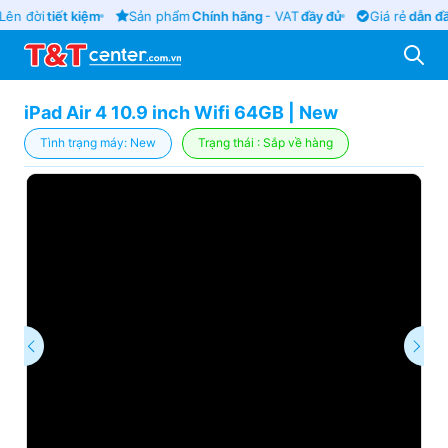
ên đời
tiết kiệm
Sản phẩm
Chính hãng
- VAT
đầy đủ
Giá rẻ
dẫn đầ
iPad Air 4 10.9 inch Wifi 64GB | New
Tình trạng máy: New
Trạng thái : Sắp về hàng