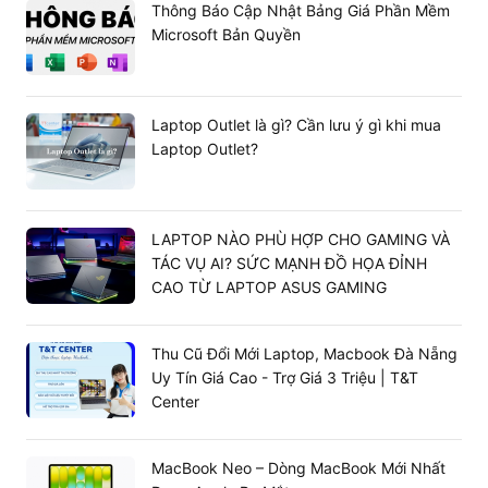
Thông Báo Cập Nhật Bảng Giá Phần Mềm
Microsoft Bản Quyền
Máy sẽ xử lý tốt các tác vụ thông thường như một chiếc
Laptop Outlet là gì? Cần lưu ý gì khi mua
điện thoại bigsize. Kết hợp sử dụng cùng bút Apple
Laptop Outlet?
Pencil sẽ cho phép bạn vẽ và ghi chú nhanh trên màn
hình. Bàn phím Magic Keyboard được thiết kế riêng sẽ
biến chiếc tablet thành chiếc laptop chỉ với một thao tác.
Hệ thống camera với cảm biến LiDAR hỗ trợ
LAPTOP NÀO PHÙ HỢP CHO GAMING VÀ
TÁC VỤ AI? SỨC MẠNH ĐỒ HỌA ĐỈNH
quay phim chất lượng 4K siêu nét
CAO TỪ LAPTOP ASUS GAMING
Hệ thống camera sau với cảm biến chiều sâu TOF 3D
LiDAR chính là một trong những sự cải tiến của dòng
iPad này. Camera sau độ phân giải 12MP hỗ trợ quay
Thu Cũ Đổi Mới Laptop, Macbook Đà Nẵng
phim 4K cực kỳ sắc nét và sinh động. Bên cạnh đó,
Uy Tín Giá Cao - Trợ Giá 3 Triệu | T&T
những tính năng như xóa phông, lấy nét tự động,…khi
Center
“tác nghiệp” không thua kém bất kỳ thiết bị nào.
MacBook Neo – Dòng MacBook Mới Nhất