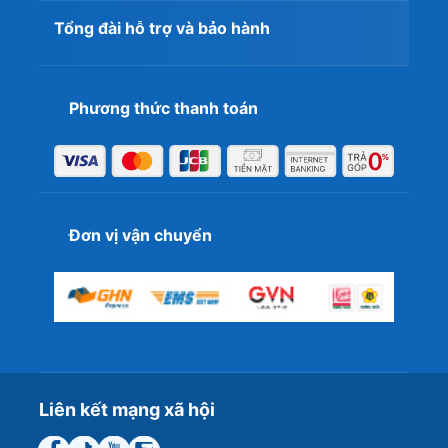
Mua iPad Air 4 10.9 inch Wifi 64GB chính
Tổng đài hỗ trợ và bảo hành
hãng với giá tốt ưu đãi khủng tại T&T
Center
iPad Air 4 siêu mỏng nhẹ và đa dạng màu sắc chắc chắn
Phương thức thanh toán
sẽ đem đến nhiều cảm hứng làm việc và giải trí cho bạn.
Siêu phẩm nhà Apple năm 2020 đang được bán rộng rãi
trên toàn quốc và rất được học sinh - sinh viên ưa dùng.
Đơn vị vận chuyển
Sở hữu ngay chiếc tablet
iPad Air 4 10.9 inch Wifi 64GB
chính hãng tại
T&T Center
với mức giá tốt nhất cùng
những ưu đãi hấp dẫn. Nếu bạn không có thời gian ghé
cửa hàng có thể liên hệ qua
hotline: 0898.143.789
hoặc
fanpage để được hỗ trợ giao hàng tận nơi.
Liên kết mạng xã hội