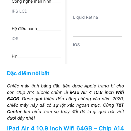
Công nghệ màn hình
IPS LCD
Liquid Retina
Hệ điều hành
iOS
iOS
Pin
7600 mAh
Khoảng 7600 mAh
Đặc điểm nổi bật
Độ phân giải màn hình
Chiếc máy tính bảng đầu tiên được Apple trang bị cho
con chip A14 Bionic chính là
iPad Air 4 10.9 inch Wifi
1640 x 2360 pixels
64GB
. Được giới thiệu đến công chúng vào năm 2020,
1640 x 2360 pixels
chiếc máy này đã có sự lột xác ngoạn mục. Cùng
T&T
Center
tìm hiểu xem sự thay đổi đó là gì qua bài viết
dưới đây nhé!
iPad Air 4 10.9 inch Wifi 64GB – Chip A14