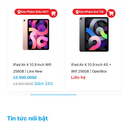
video,…hiệu quả hơn. Độ sáng khủng 500 nits giúp màn
hình luôn hiển thị tốt dù bạn sử dụng iPad khi ở ngoài
Sản Phẩm Siêu HOT
Sản Phẩm Giá Tốt
trời.
Chip A14 kết hợp RAM 6GB cho sức mạnh ấn
tượng và bộ nhớ lưu trữ rộng rãi
Chiếc iPad Air này được Apple trang bị con chip A14
Bionic đem lại nguồn sức mạnh khổng lồ và tốc độ xử lý
vượt trội. RAM 6GB có thể chạy đa nhiệm mượt mà và bộ
nhớ trong rộng rãi để bạn có thể lưu trữ thoải mái hơn.
iPad Air 4 10.9 inch Wifi
iPad Air 4 10.9 inch 4G +
256GB | Like New
Wifi 256GB | OpenBox
10.990.000đ
Liên hệ
Giảm 24%
14.490.000đ
Tin tức nổi bật