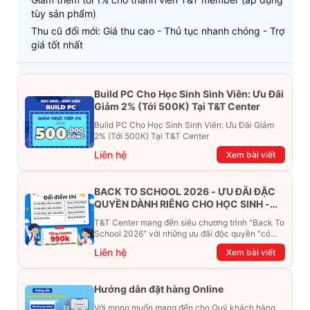
tùy sản phẩm)
Thu cũ đổi mới: Giá thu cao - Thủ tục nhanh chóng - Trợ
giá tốt nhất
Build PC Cho Học Sinh Sinh Viên: Ưu Đãi
Giảm 2% (Tới 500K) Tại T&T Center
Build PC Cho Học Sinh Sinh Viên: Ưu Đãi Giảm
2% (Tới 500K) Tại T&T Center
Liên hệ
Xem bài viết
BACK TO SCHOOL 2026 - ƯU ĐÃI ĐẶC
QUYỀN DÀNH RIÊNG CHO HỌC SINH -
SINH VIÊN
T&T Center mang đến siêu chương trình "Back To
School 2026" với những ưu đãi độc quyền "có
một không hai". Đừng để chiếc ví phải "ét-ô-ét",
Liên hệ
Xem bài viết
cùng khám phá ngay ưu đãi siêu khủng dưới đây
nhé!
Hướng dẫn đặt hàng Online
Với mong muốn mang đến cho Quý khách hàng