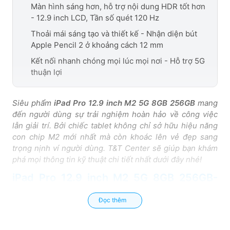
Màn hình sáng hơn, hỗ trợ nội dung HDR tốt hơn
- 12.9 inch LCD, Tần số quét 120 Hz
Thoải mái sáng tạo và thiết kế - Nhận diện bút
Apple Pencil 2 ở khoảng cách 12 mm
Kết nối nhanh chóng mọi lúc mọi nơi - Hỗ trợ 5G
thuận lợi
Siêu phẩm
iPad Pro 12.9 inch M2 5G 8GB 256GB
mang
đến người dùng sự trải nghiệm hoàn hảo về công việc
lẫn giải trí. Bởi chiếc tablet không chỉ sở hữu hiệu năng
con chip M2 mới nhất mà còn khoác lên vẻ đẹp sang
trọng nịnh ví người dùng. T&T Center sẽ giúp bạn khám
phá mọi thông tin kỹ thuật chi tiết nhất dưới đây nhé!
iPad Pro 12.9 inch M2 5G 8GB 256GB-
Hiệu năng mạnh mẽ, phong cách thời
Đọc thêm
thượng
Sau những siêu phẩm iPhone, iPad đã cho ra đời sản