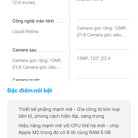
12.9 inches
Công nghệ màn hình
Camera góc rộng: 12MP,
Liquid Retina
ƒ/1.8 Camera góc siêu
rộng: 10MP, ƒ/2.4, 125°
Camera sau
12MP, 122°, ƒ/2.4
Camera góc rộng: 12MP,
ƒ/1.8 Camera góc siêu
rộng: 10MP, ƒ/2.4, 125°
Camera trước
Apple M2 8 nhân
Đặc điểm nổi bật
12MP, 122°, ƒ/2.4
Chipset
Thiết kế phẳng mạnh mẽ - Gia công từ kim loại
bền bỉ, phong cách hiện đại, sang trọng
Apple M2
Hiệu năng mạnh mẽ với CPU thế hệ mới - chip
Apple M2 trong đó có 8 lõi cùng RAM 8 GB