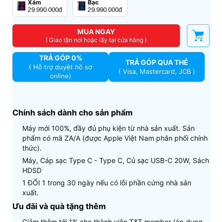
Xám
Bạc
29.990.000đ
29.990.000đ
MUA NGAY
( Giao tận nơi hoặc lấy tại cửa hàng )
TRẢ GÓP 0%
TRẢ GÓP QUA THẺ
( Hỗ trợ duyệt hồ sơ
( Visa, Mastercard, JCB )
online)
Chính sách dành cho sản phẩm
Máy mới 100%, đầy đủ phụ kiện từ nhà sản xuất. Sản
phẩm có mã ZA/A (được Apple Việt Nam phân phối chính
thức).
Máy, Cáp sạc Type C - Type C, Củ sạc USB-C 20W, Sách
HDSD
1 ĐỔI 1 trong 30 ngày nếu có lỗi phần cứng nhà sản
xuất.
Ưu đãi và quà tặng thêm
Giảm thêm tới 1% cho thành viên T&T member (áp dụng