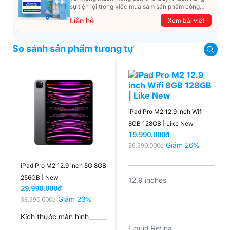
sự tiện lợi trong việc mua sắm sản phẩm công
nghệ từ xa. Trong bài viết này, T&T Center sẽ
Liên hệ
Xem bài viết
hướng dẫn chi tiết cách mua hàng trực tuyến qua
các kênh online Website, Zalo, Messenger và
hotline để khách hàng có thể mua sắm một cách
So sánh sản phẩm tương tự
dễ dàng và nhanh chóng nhất. Cùng xem ngay
nhé!
iPad Pro M2 12.9 inch Wifi
8GB 128GB | Like New
19.990.000đ
Giảm 26%
26.990.000đ
iPad Pro M2 12.9 inch 5G 8GB
256GB | New
12.9 inches
29.990.000đ
Giảm 23%
38.990.000đ
Kích thước màn hình
Liquid Retina