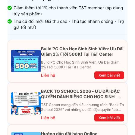
Giảm thêm tới 1% cho thành viên T&T member (áp dụng
tùy sản phẩm)
Thu cũ đổi mới: Giá thu cao - Thủ tục nhanh chóng - Trợ
giá tốt nhất
Build PC Cho Học Sinh Sinh Viên: Ưu Đãi
Giảm 2% (Tới 500K) Tại T&T Center
Build PC Cho Học Sinh Sinh Viên: Ưu Đãi Giảm
2% (Tới 500K) Tại T&T Center
Liên hệ
Xem bài viết
BACK TO SCHOOL 2026 - ƯU ĐÃI ĐẶC
QUYỀN DÀNH RIÊNG CHO HỌC SINH -
SINH VIÊN
T&T Center mang đến siêu chương trình "Back To
School 2026" với những ưu đãi độc quyền "có
một không hai". Đừng để chiếc ví phải "ét-ô-ét",
Liên hệ
Xem bài viết
cùng khám phá ngay ưu đãi siêu khủng dưới đây
nhé!
Hướng dẫn đặt hàng Online