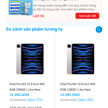
Với mong muốn mang đến cho Quý khách hàng
sự tiện lợi trong việc mua sắm sản phẩm công
nghệ từ xa. Trong bài viết này, T&T Center sẽ
Liên hệ
Xem bài viết
hướng dẫn chi tiết cách mua hàng trực tuyến qua
các kênh online Website, Zalo, Messenger và
hotline để khách hàng có thể mua sắm một cách
So sánh sản phẩm tương tự
dễ dàng và nhanh chóng nhất. Cùng xem ngay
nhé!
iPad Pro M2 12.9 inch Wifi
iPad Pro M2 12.9 inch Wifi
8GB 256GB | Like New
8GB 128GB | Like New
21.990.000đ
19.990.000đ
Giảm 27%
Giảm 26%
29.990.000đ
26.990.000đ
Kích thước màn hình