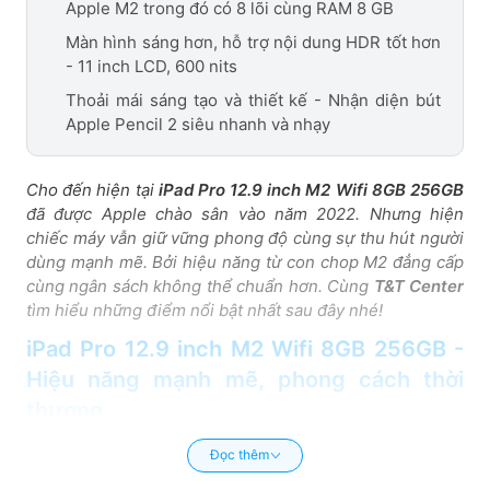
Apple M2 trong đó có 8 lõi cùng RAM 8 GB
Màn hình sáng hơn, hỗ trợ nội dung HDR tốt hơn
- 11 inch LCD, 600 nits
Thoải mái sáng tạo và thiết kế - Nhận diện bút
Apple Pencil 2 siêu nhanh và nhạy
Cho đến hiện tại
iPad Pro 12.9 inch M2 Wifi 8GB 256GB
đã được Apple chào sân vào năm 2022. Nhưng hiện
chiếc máy vẫn giữ vững phong độ cùng sự thu hút người
dùng mạnh mẽ. Bởi hiệu năng từ con chop M2 đẳng cấp
cùng ngân sách không thể chuẩn hơn. Cùng
T&T Center
tìm hiểu những điểm nổi bật nhất sau đây nhé!
iPad Pro 12.9 inch M2 Wifi 8GB 256GB -
Hiệu năng mạnh mẽ, phong cách thời
thượng
Sau những siêu phẩm iPhone, iPad đã cho ra đời sản
Đọc thêm
phẩm tiếp theo được Apple vào năm 2022. Hiện chiếc