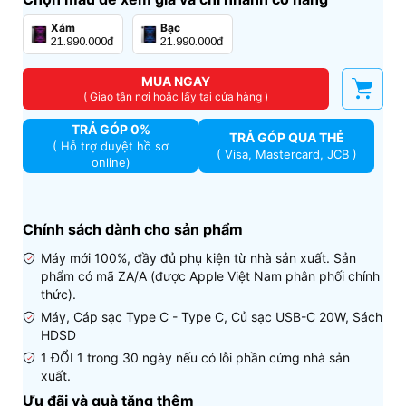
Xám
Bạc
21.990.000đ
21.990.000đ
MUA NGAY
( Giao tận nơi hoặc lấy tại cửa hàng )
TRẢ GÓP 0%
TRẢ GÓP QUA THẺ
( Hỗ trợ duyệt hồ sơ
( Visa, Mastercard, JCB )
online)
Chính sách dành cho sản phẩm
Máy mới 100%, đầy đủ phụ kiện từ nhà sản xuất. Sản
phẩm có mã ZA/A (được Apple Việt Nam phân phối chính
thức).
Máy, Cáp sạc Type C - Type C, Củ sạc USB-C 20W, Sách
HDSD
1 ĐỔI 1 trong 30 ngày nếu có lỗi phần cứng nhà sản
xuất.
Ưu đãi và quà tặng thêm