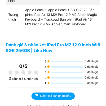
hình
Camera TrueDepth cũng được hỗ trợ mở khóa FaceID
một cách nhanh chóng.
Apple Pencil 2 Apple Pencil USB-C 2023 Bàn
Tương
phím iPad Air 13 M2/ Pro 12.9 M2 Apple Magic
thích
Keyboard + Trackpad Bàn phím iPad Air 13
M2/ Pro 12.9 M2 Apple Smart Keyboard
Tiếp theo, cụm camera kép phía sau ống kính góc rộng
12MP và góc siêu rộng 10MP. Giúp cho người dùng trải
nghiệm những tấm ảnh, những thước phim vô cùng dải
màu chất lượng và sống động.
Đánh giá & nhận xét iPad Pro M2 12.9 inch Wifi
8GB 256GB | Like New
Màn hình đảm bảo độ chính xác màu sắc cực
cao
0
đánh giá
5
Trên chiếc màn hình cao cấp iPad Pro 2022 mới này,
0
/5
0
đánh giá
4
Apple cho siêu phẩm màn hình Mini-LED vô cùng chất
0
đánh giá
3
lượng. Kích thước màn hình rộng 12.9 inch cùng với đó là
0
đánh giá
0
2
đánh giá & nhận xét
tỉ lệ tương phản 1.000.000:1 cho không gian hiển thị rộng
0
đánh giá
1
hơn hết.
Đánh giá sản phẩm này
Phần viền xung quanh màn hình đã được thu hẹp cùng
nhiều công nghệ hiện đại hơn. Cho những nội dung hình