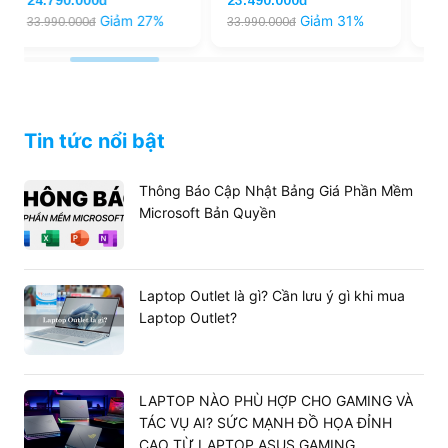
23.490.000đ
22.990.000đ
Giảm 31%
Giảm 26%
33.990.000đ
30.990.000đ
Tin tức nổi bật
Thông Báo Cập Nhật Bảng Giá Phần Mềm
Microsoft Bản Quyền
Laptop Outlet là gì? Cần lưu ý gì khi mua
Laptop Outlet?
LAPTOP NÀO PHÙ HỢP CHO GAMING VÀ
TÁC VỤ AI? SỨC MẠNH ĐỒ HỌA ĐỈNH
CAO TỪ LAPTOP ASUS GAMING