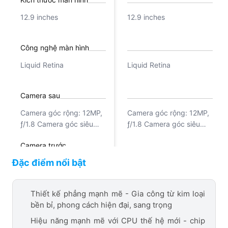
12.9 inches
12.9 inches
Công nghệ màn hình
Liquid Retina
Liquid Retina
Camera sau
Camera góc rộng: 12MP,
Camera góc rộng: 12MP,
ƒ/1.8 Camera góc siêu
ƒ/1.8 Camera góc siêu
rộng: 10MP, ƒ/2.4, 125°
rộng: 10MP, ƒ/2.4, 125°
Camera trước
Đặc điểm nổi bật
12MP, 122°, ƒ/2.4
12MP, 122°, ƒ/2.4
Chipset
Thiết kế phẳng mạnh mẽ - Gia công từ kim loại
bền bỉ, phong cách hiện đại, sang trọng
Apple M2 8 nhân
Apple M2 8 nhân
Hiệu năng mạnh mẽ với CPU thế hệ mới - chip