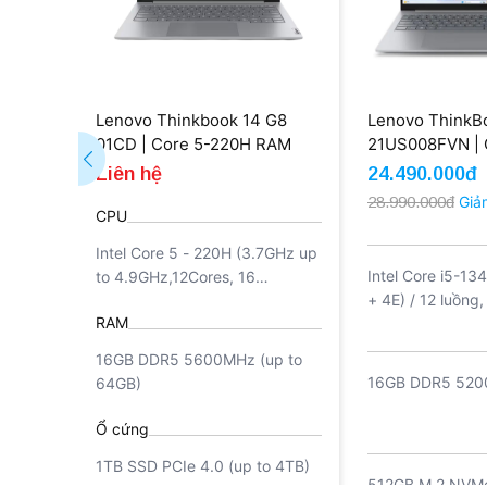
Lenovo Thinkbook 14 G8
Lenovo ThinkBo
01CD | Core 5-220H RAM
21US008FVN | C
16GB SSD 1TB 14'' 2.8K 100%
13420H 16GB 5
Liên hệ
24.490.000đ
SRGB (New)
WUXGA (New)
28.990.000đ
Giả
CPU
Intel Core 5 - 220H (3.7GHz up
Intel Core i5-134
to 4.9GHz,12Cores, 16
+ 4E) / 12 luồng,
Threads, 18MB Cache)
RAM
4.6GHz, E-core 
12MB Intel Sma
16GB DDR5 5600MHz (up to
16GB DDR5 52
64GB)
Ổ cứng
1TB SSD PCIe 4.0 (up to 4TB)
512GB M.2 NV