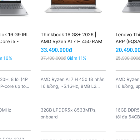
ok 16 G9 IRL
Thinkbook 16 G8+ 2026 |
Lenovo Th
ore i5 -
AMD Ryzen AI 7 H 450 RAM
ARP (9QSA)
12GB 16''
32GB SSD 1TB 16 inch 3.2K
7735HS 1
33.490.000đ
20.490.0
165Hz (New)
Radeon 68
m 16%
37.490.000đ
Giảm 11%
25.990.000
20H, 8 lõi (4P
AMD Ryzen AI 7 H 450 (8 nhân
AMD Ryzen 
 P-core up to
16 luồng, ~5.1GHz, 8MB L2
16 luồng, u
up to 3.4GHz,
Cache, 16MB L3 Cache)
rt Cache
00MHz
32GB LPDDR5x 8533MT/s,
16GB DDR5 
onboard
tối đa 64GB
Me PCIe 2242