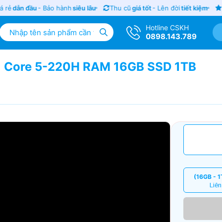
ẻ
dẫn đầu
- Bảo hành
siêu lâu
Thu cũ
giá tốt
- Lên đời
tiết kiệm
Sả
Hotline CSKH
0898.143.789
| Core 5-220H RAM 16GB SSD 1TB
(16GB - 1
Liên