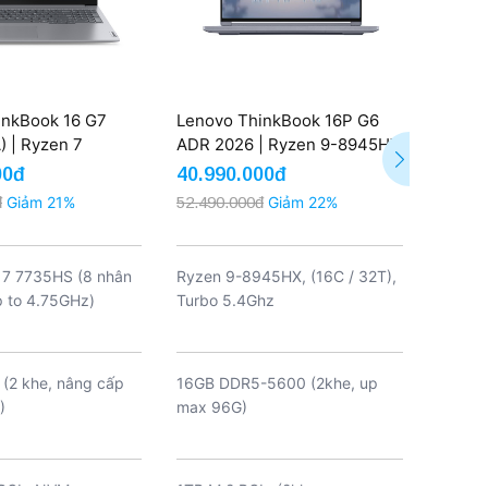
inkBook 16 G7
Lenovo ThinkBook 16P G6
Lenov
 | Ryzen 7
ADR 2026 | Ryzen 9-8945HX
2026 
6GB 512GB AMD
16GB 1TB 16'' 2.5K 165Hz
32GB 1
00đ
40.990.000đ
30.79
0M 16'' FHD (New)
RTX 5060 8GB Grey (New)
đ
Giảm 21%
52.490.000đ
Giảm 22%
38.190
7 7735HS (8 nhân
Ryzen 9-8945HX, (16C / 32T),
AMD Ry
p to 4.75GHz)
Turbo 5.4Ghz
luồng,
~3.8GH
~4.9G
L3 Cac
(2 khe, nâng cấp
16GB DDR5-5600 (2khe, up
32GB 
)
max 96G)
onboa