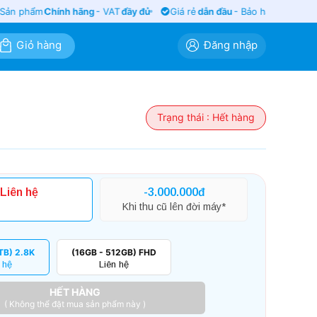
n phẩm
Chính hãng
- VAT
đầy đủ
Giá rẻ
dẫn đầu
- Bảo hành
siêu lâu
Giỏ hàng
Đăng nhập
Trạng thái : Hết hàng
Liên hệ
-3.000.000đ
Khi thu cũ lên đời máy*
TB) 2.8K
(16GB - 512GB) FHD
 hệ
Liên hệ
HẾT HÀNG
( Không thể đặt mua sản phẩm này )