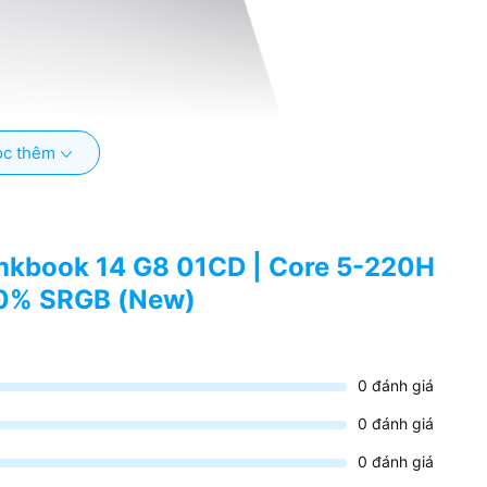
c thêm
inkbook 14 G8 01CD | Core 5-220H
00% SRGB (New)
0
đánh giá
0
đánh giá
0
đánh giá
ích thước 14 inch với độ phân giải 2.8K (2800 x 1800) pixel