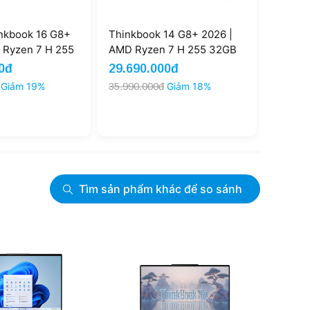
+
Thinkbook 14 G8+ 2026 |
Thinkbook 14 G8+ 20
5
AMD Ryzen 7 H 255 32GB
AMD Ryzen AI 7 H 4
1TB 14.5'' 3K 120Hz (New)
32GB SSD 1TB 14 inc
29.690.000đ
Liên hệ
120Hz (New)
35.990.000đ
Giảm 18%
Tìm sản phẩm khác để so sánh