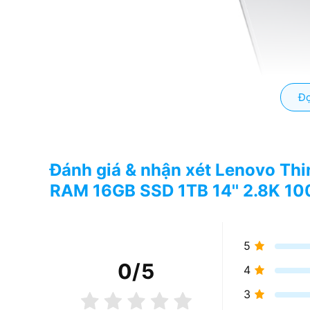
Đọ
Đánh giá & nhận xét Lenovo Th
RAM 16GB SSD 1TB 14'' 2.8K 1
5
0
/5
4
Màn hình 14 inch 2.8K hiển thị cực sắc nét
3
Lenovo Thinkbook 14 G8 01CD
sở hữu màn hình có k