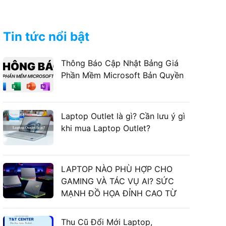
Tin tức nổi bật
Thông Báo Cập Nhật Bảng Giá
Phần Mềm Microsoft Bản Quyền
Laptop Outlet là gì? Cần lưu ý gì
khi mua Laptop Outlet?
LAPTOP NÀO PHÙ HỢP CHO
GAMING VÀ TÁC VỤ AI? SỨC
MẠNH ĐỒ HỌA ĐỈNH CAO TỪ
LAPTOP ASUS GAMING
Thu Cũ Đổi Mới Laptop,