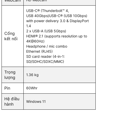
Webcam
USB-C® (Thunderbolt™ 4,
USB 40Gbps)USB-C® (USB 10Gbps)
with power delivery 3.0 & DisplayPort
1.4
2 x USB-A (USB 5Gbps)
Cổng
HDMI® 2.1 (supports resolution up to
kết nối
4K@60Hz)
Headphone / mic combo
Ethernet (RJ45)
SD card reader (4-in-1:
SD/SDHC/SDXC/MMC)
Trọng
1.36 kg
lượng
Pin
60Whr
Hệ điều
Windows 11
hành