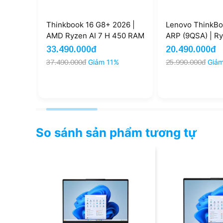
Thinkbook 16 G8+ 2026 |
Lenovo ThinkBook 16 G7
AMD Ryzen AI 7 H 450 RAM
ARP (9QSA) | Ryzen 7
32GB SSD 1TB 16 inch 3.2K
7735HS 16GB 512GB AMD
33.490.000đ
20.490.000đ
165Hz (New)
Radeon 680M 16'' FHD
37.490.000đ
Giảm 11%
25.990.000đ
Giảm 21%
(New)
So sánh sản phẩm tương tự