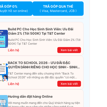
RẢ GÓP 0%
TRẢ GÓP QUA THẺ
duyệt hồ sơ online)
( Visa, Mastercard, JCB )
Build PC Cho Học Sinh Sinh Viên: Ưu Đãi
Giảm 2% (Tới 500K) Tại T&T Center
Build PC Cho Học Sinh Sinh Viên: Ưu Đãi Giảm 2% (Tới
500K) Tại T&T Center
Liên hệ
Xem bài viết
BACK TO SCHOOL 2026 - ƯU ĐÃI ĐẶC
QUYỀN DÀNH RIÊNG CHO HỌC SINH - SINH
VIÊN
T&T Center mang đến siêu chương trình "Back To
School 2026" với những ưu đãi độc quyền "có một
không hai". Đừng để chiếc ví phải "ét-ô-ét", cùng
Liên hệ
Xem bài viết
khám phá ngay ưu đãi siêu khủng dưới đây nhé!
Hướng dẫn đặt hàng Online
Với mong muốn mang đến cho Quý khách hàng sự tiện
lợi trong việc mua sắm sản phẩm công nghệ từ xa.