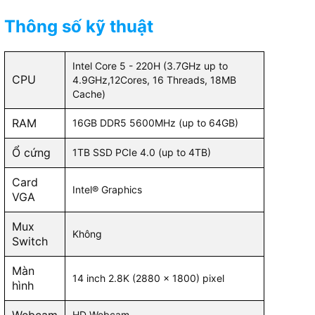
 PCIe NVMe
1TB M.2 PCIe (2khe, up max
1TB P
4T)
Thông số kỹ thuật
Intel Core 5 - 220H (3.7GHz up to
n™ 680M
AMD R
NVIDIA GeForce RTX 5060 –
CPU
4.9GHz,12Cores, 16 Threads, 18MB
8GB (115W)
Cache)
RAM
16GB DDR5 5600MHz (up to 64GB)
Có
Ổ cứng
1TB SSD PCIe 4.0 (up to 4TB)
Card
Intel® Graphics
VGA
Mux
Không
Switch
Màn
14 inch 2.8K (2880 x 1800) pixel
hình
HD Webcam