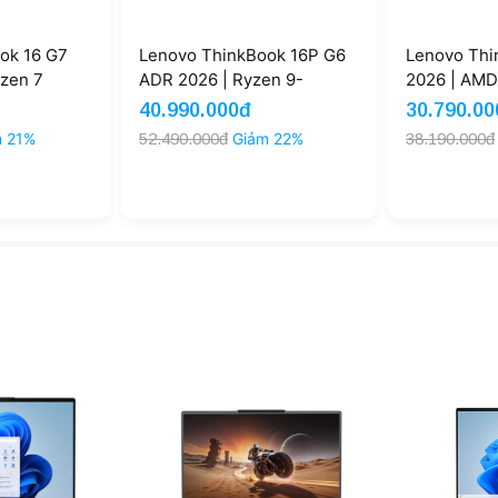
Lenovo ThinkBook 16P G6
Lenovo Thinkbook 16 G8
ADR 2026 | Ryzen 9-
2026 | AMD Ryzen 7 H 25
8945HX 16GB 1TB 16'' 2.5K
32GB 1TB 16'' 3K (New)
40.990.000đ
30.790.000đ
165Hz RTX 5060 8GB Grey
52.490.000đ
Giảm 22%
38.190.000đ
Giảm 19%
(New)