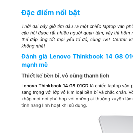
Đặc điểm nổi bật
Card VGA
Intel® Graphics
Thời đại bây giờ tìm đâu ra một chiếc laptop văn p
Intel UHD Graph
câu hỏi được rất nhiều người quan tâm, vậy thì hôm
thể đáp ứng tốt mọi yếu tố đó, cùng T&T Center
Mux Switch
không nhé!
Không
Đánh giá Lenovo Thinkbook 14 G8 01
mạnh mẽ
Thiết kế bền bỉ, vô cùng thanh lịch
Lenovo Thinkbook 14 G8 01CD
là chiếc laptop văn 
sang trọng với lớp vỏ kim loại bền bỉ và chắc chắn.
khắp mọi nơi phù hợp với những ai thường xuyên làm 
tính năng linh hoạt khi sử dụng.