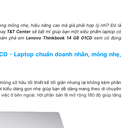
1TB PCIe® NVMe™ M.2 SSD, có
512GB M.2
tổng cộng 2 khe lắp ổ, có thể
nâng cấp
hòng mỏng nhẹ, hiệu năng cao mà giá phải hợp lý nhỉ? Đó là
ics
AMD Radeo
AMD Radeon™ 860M
 nay
T&T Center
sẽ bật mí giúp bạn một siêu phẩm laptop có
 khám phá em
Lenovo Thinkbook 14 G8 01CD
xem có đúng
CD - Laptop chuẩn doanh nhân, mỏng nhẹ,
phòng sở hữu lối thiết kế tối giản nhưng lại không kém phần
 Với kiểu dáng gọn nhẹ giúp bạn dễ dàng mang theo di chuyển
việc ở bên ngoài. Với phần bản lề mở rộng 180 độ giúp tăng