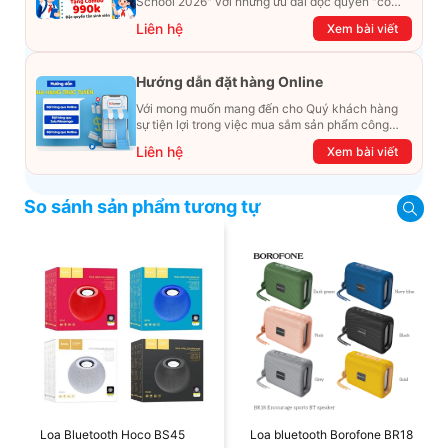
School 2026" với những ưu đãi độc quyền "có
một không hai". Đừng để chiếc ví phải "ét-ô-ét",
Liên hệ
Xem bài viết
cùng khám phá ngay ưu đãi siêu khủng dưới đây
nhé!
Hướng dẫn đặt hàng Online
Với mong muốn mang đến cho Quý khách hàng
sự tiện lợi trong việc mua sắm sản phẩm công
nghệ từ xa. Trong bài viết này, T&T Center sẽ
Liên hệ
Xem bài viết
hướng dẫn chi tiết cách mua hàng trực tuyến qua
các kênh online Website, Zalo, Messenger và
hotline để khách hàng có thể mua sắm một cách
So sánh sản phẩm tương tự
dễ dàng và nhanh chóng nhất. Cùng xem ngay
nhé!
Loa Bluetooth Hoco BS45
Loa bluetooth Borofone BR18