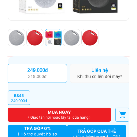
249.000đ
Liên hệ
319.000đ
Khi thu cũ lên đời máy*
BS45
249.000đ
MUA NGAY
( Giao tận nơi hoặc lấy tại cửa hàng )
TRẢ GÓP 0%
TRẢ GÓP QUA THẺ
( Hỗ trợ duyệt hồ sơ
( Visa, Mastercard, JCB )