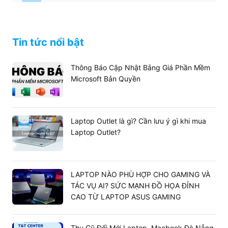
Tin tức nổi bật
Thông Báo Cập Nhật Bảng Giá Phần Mềm
Microsoft Bản Quyền
Laptop Outlet là gì? Cần lưu ý gì khi mua
Laptop Outlet?
LAPTOP NÀO PHÙ HỢP CHO GAMING VÀ
TÁC VỤ AI? SỨC MẠNH ĐỒ HỌA ĐỈNH
CAO TỪ LAPTOP ASUS GAMING
Thu Cũ Đổi Mới Laptop, Macbook Đà Nẵng