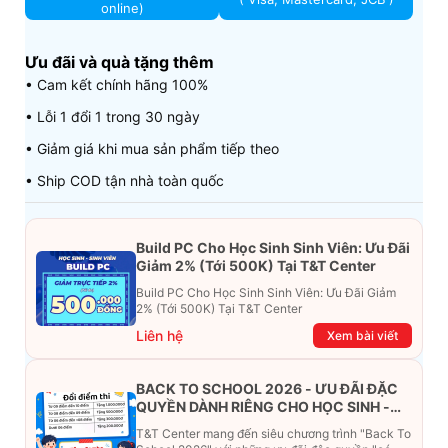
online)
Ưu đãi và quà tặng thêm
• Cam kết chính hãng 100%
• Lỗi 1 đổi 1 trong 30 ngày
• Giảm giá khi mua sản phẩm tiếp theo
• Ship COD tận nhà toàn quốc
Build PC Cho Học Sinh Sinh Viên: Ưu Đãi
Giảm 2% (Tới 500K) Tại T&T Center
Build PC Cho Học Sinh Sinh Viên: Ưu Đãi Giảm
2% (Tới 500K) Tại T&T Center
Liên hệ
Xem bài viết
BACK TO SCHOOL 2026 - ƯU ĐÃI ĐẶC
QUYỀN DÀNH RIÊNG CHO HỌC SINH -
SINH VIÊN
T&T Center mang đến siêu chương trình "Back To