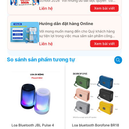
School 2026" với những ưu đãi độc quyền "có
một không hai". Đừng để chiếc ví phải "ét-ô-ét",
Liên hệ
Xem bài viết
cùng khám phá ngay ưu đãi siêu khủng dưới đây
nhé!
Hướng dẫn đặt hàng Online
Với mong muốn mang đến cho Quý khách hàng
sự tiện lợi trong việc mua sắm sản phẩm công
nghệ từ xa. Trong bài viết này, T&T Center sẽ
Liên hệ
Xem bài viết
hướng dẫn chi tiết cách mua hàng trực tuyến qua
các kênh online Website, Zalo, Messenger và
hotline để khách hàng có thể mua sắm một cách
So sánh sản phẩm tương tự
dễ dàng và nhanh chóng nhất. Cùng xem ngay
nhé!
Loa Bluetooth JBL Pulse 4
Loa bluetooth Borofone BR18