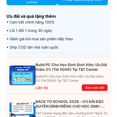
online)
Ưu đãi và quà tặng thêm
• Cam kết chính hãng 100%
• Lỗi 1 đổi 1 trong 30 ngày
• Giảm giá khi mua sản phẩm tiếp theo
• Ship COD tận nhà toàn quốc
Build PC Cho Học Sinh Sinh Viên: Ưu Đãi
Giảm 2% (Tới 500K) Tại T&T Center
Build PC Cho Học Sinh Sinh Viên: Ưu Đãi Giảm
2% (Tới 500K) Tại T&T Center
Liên hệ
Xem bài viết
BACK TO SCHOOL 2026 - ƯU ĐÃI ĐẶC
QUYỀN DÀNH RIÊNG CHO HỌC SINH -
SINH VIÊN
T&T Center mang đến siêu chương trình "Back To