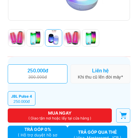
250.000đ
Liên hệ
300.000đ
Khi thu cũ lên đời máy*
JBL Pulse 4
250.000đ
MUA NGAY
( Giao tận nơi hoặc lấy tại cửa hàng )
TRẢ GÓP 0%
TRẢ GÓP QUA THẺ
( Hỗ trợ duyệt hồ sơ
( Visa, Mastercard, JCB )