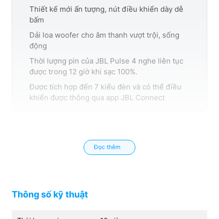
Số loa kết nối cùng lúc
Thiết kế mới ấn tượng, nút điều khiển dày dễ
bấm
100 loa (các loa có
PartyBoost)
Dải loa woofer cho âm thanh vượt trội, sống
động
Thời lượng pin của JBL Pulse 4 nghe liên tục
được trong 12 giờ khi sạc 100%.
Được tích hợp đến 7 kiểu đèn và có thể điều
khiển được thông qua app JBL Connect
Đọc thêm
Thông số kỹ thuật