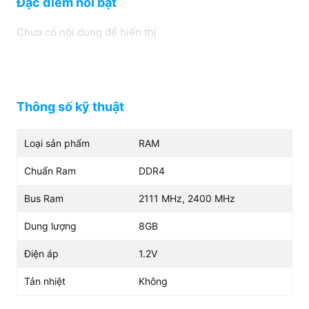
Đặc điểm nổi bật
Chưa có nội dung để hiển thị
Điện áp
1.2V
~1.1V
Thông số kỹ thuật
Loại sản phẩm
RAM
Chuẩn Ram
DDR4
Bus Ram
2111 MHz, 2400 MHz
Dung lượng
8GB
Điện áp
1.2V
Tản nhiệt
Không