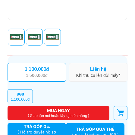
1.100.000đ
Liên hệ
1.500.000đ
Khi thu cũ lên đời máy*
8GB
1.100.000đ
MUA NGAY
( Giao tận nơi hoặc lấy tại cửa hàng )
TRẢ GÓP 0%
TRẢ GÓP QUA THẺ
( Hỗ trợ duyệt hồ sơ
( Visa, Mastercard, JCB )