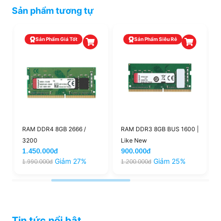
Sản phẩm tương tự
Sản Phẩm Giá Tốt
Sản Phẩm Siêu Rẻ
RAM DDR4 8GB 2666 /
RAM DDR3 8GB BUS 1600 |
3200
Like New
1.450.000đ
900.000đ
Giảm 27%
Giảm 25%
1.990.000đ
1.200.000đ
Tin tức nổi bật