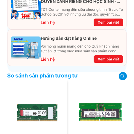
QUYỀN DÀNH RIÊNG CHO HỌC SINH -
SINH VIÊN
T&T Center mang đến siêu chương trình "Back To
School 2026" với những ưu đãi độc quyền "có
một không hai". Đừng để chiếc ví phải "ét-ô-ét",
Liên hệ
Xem bài viết
cùng khám phá ngay ưu đãi siêu khủng dưới đây
nhé!
Hướng dẫn đặt hàng Online
Với mong muốn mang đến cho Quý khách hàng
sự tiện lợi trong việc mua sắm sản phẩm công
nghệ từ xa. Trong bài viết này, T&T Center sẽ
Liên hệ
Xem bài viết
hướng dẫn chi tiết cách mua hàng trực tuyến qua
các kênh online Website, Zalo, Messenger và
hotline để khách hàng có thể mua sắm một cách
So sánh sản phẩm tương tự
dễ dàng và nhanh chóng nhất. Cùng xem ngay
nhé!