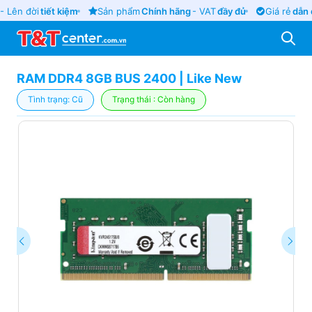
 Lên đời
tiết kiệm
Sản phẩm
Chính hãng
- VAT
đầy đủ
Giá rẻ
dẫn đ
RAM DDR4 8GB BUS 2400 | Like New
Tình trạng: Cũ
Trạng thái : Còn hàng