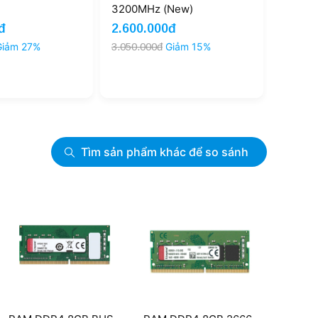
3200MHz (New)
đ
2.600.000đ
Giảm 27%
3.050.000đ
Giảm 15%
Tìm sản phẩm khác để so sánh