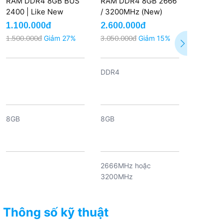
RAM DDR4 8GB BUS
RAM DDR4 8GB 2666
2400 | Like New
/ 3200MHz (New)
1.100.000đ
2.600.000đ
1.500.000đ
Giảm 27%
3.050.000đ
Giảm 15%
DDR4
8GB
8GB
2666MHz hoặc
3200MHz
Thông số kỹ thuật