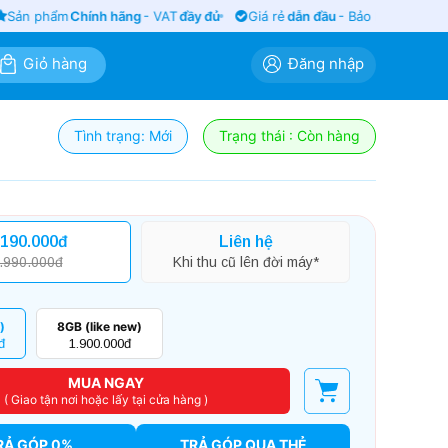
ản phẩm
Chính hãng
- VAT
đầy đủ
Giá rẻ
dẫn đầu
- Bảo hành
siêu lâu
Giỏ hàng
Đăng nhập
Tình trạng: Mới
Trạng thái : Còn hàng
.190.000đ
Liên hệ
.990.000đ
Khi thu cũ lên đời máy*
)
8GB (like new)
đ
1.900.000đ
MUA NGAY
( Giao tận nơi hoặc lấy tại cửa hàng )
RẢ GÓP 0%
TRẢ GÓP QUA THẺ