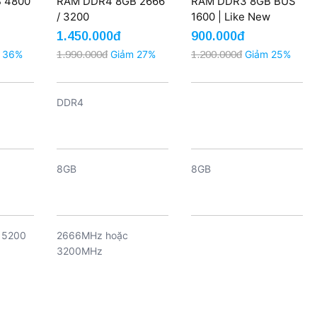
 4800
RAM DDR4 8GB 2666
RAM DDR3 8GB BUS
/ 3200
1600 | Like New
1.450.000đ
900.000đ
 36%
1.990.000đ
Giảm 27%
1.200.000đ
Giảm 25%
DDR4
8GB
8GB
 5200
2666MHz hoặc
3200MHz
0) /