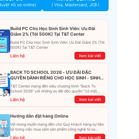
duyệt hồ sơ online)
( Visa, Mastercard, JCB )
Build PC Cho Học Sinh Sinh Viên: Ưu Đãi
Giảm 2% (Tới 500K) Tại T&T Center
Build PC Cho Học Sinh Sinh Viên: Ưu Đãi Giảm 2% (Tới
500K) Tại T&T Center
Liên hệ
Xem bài viết
BACK TO SCHOOL 2026 - ƯU ĐÃI ĐẶC
QUYỀN DÀNH RIÊNG CHO HỌC SINH - SINH
VIÊN
T&T Center mang đến siêu chương trình "Back To
School 2026" với những ưu đãi độc quyền "có một
không hai". Đừng để chiếc ví phải "ét-ô-ét", cùng
Liên hệ
Xem bài viết
khám phá ngay ưu đãi siêu khủng dưới đây nhé!
Hướng dẫn đặt hàng Online
Với mong muốn mang đến cho Quý khách hàng sự tiện
lợi trong việc mua sắm sản phẩm công nghệ từ xa.
Trong bài viết này, T&T Center sẽ hướng dẫn chi tiết
Liên hệ
Xem bài viết