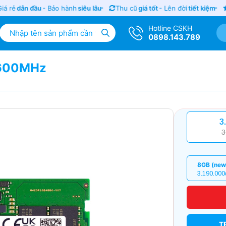
 rẻ
dẫn đầu
- Bảo hành
siêu lâu
Thu cũ
giá tốt
- Lên đời
tiết kiệm
S
Hotline CSKH
0898.143.789
5600MHz
3
3
8GB (new
3.190.000
T