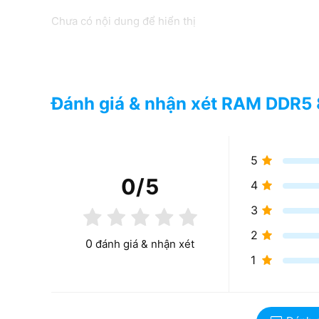
~41.6 GB/s (520
Chưa có nội dung để hiển thị
~38.4 GB/s (4800) / ~41.6
GB/s (5200)
~1.1V
Điện áp
~1.1V
Đánh giá & nhận xét RAM DDR
5
0
/5
4
3
2
0
đánh giá & nhận xét
1