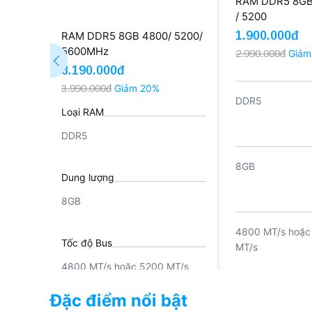
RAM DDR5 8GB
/ 5200
1.900.000đ
RAM DDR5 8GB 4800/ 5200/
5600MHz
2.990.000đ
Giảm
3.190.000đ
3.990.000đ
Giảm 20%
DDR5
Loại RAM
DDR5
8GB
Dung lượng
8GB
4800 MT/s hoặc
Tốc độ Bus
MT/s
4800 MT/s hoặc 5200 MT/s
Đặc điểm nổi bật
~38.4 GB/s (480
Băng thông