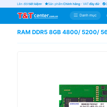
ũ
giá tốt
- Lên đời
tiết kiệm
Sản phẩm
Chính hãng
- VAT
đầy đủ
Giá
Danh mục
RAM DDR5 8GB 4800/ 5200/ 