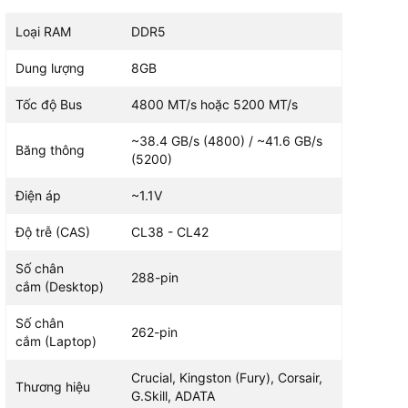
Loại RAM
DDR5
1.2V
Dung lượng
8GB
Tốc độ Bus
4800 MT/s hoặc 5200 MT/s
~38.4 GB/s (4800) / ~41.6 GB/s
Băng thông
(5200)
Điện áp
~1.1V
Độ trễ (CAS)
CL38 - CL42
Số chân
288-pin
cắm (Desktop)
Số chân
262-pin
cắm (Laptop)
Crucial, Kingston (Fury), Corsair,
Thương hiệu
G.Skill, ADATA