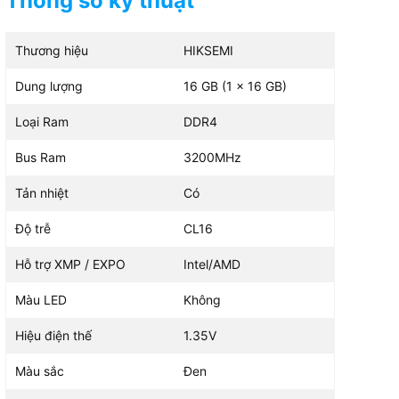
Thông số kỹ thuật
Thương hiệu
HIKSEMI
Dung lượng
16 GB (1 x 16 GB)
Loại Ram
DDR4
Bus Ram
3200MHz
Tản nhiệt
Có
Độ trễ
CL16
Hỗ trợ XMP / EXPO
Intel/AMD
Màu LED
Không
Hiệu điện thế
1.35V
Màu sắc
Đen