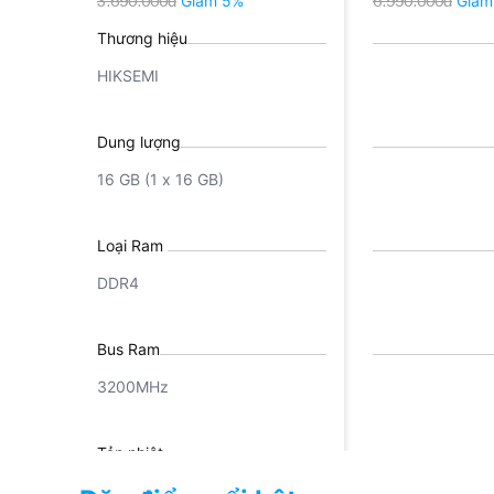
3.690.000đ
Giảm 5%
6.990.000đ
Giảm
Thương hiệu
HIKSEMI
Dung lượng
16 GB (1 x 16 GB)
Loại Ram
DDR4
Bus Ram
3200MHz
Tản nhiệt
Có