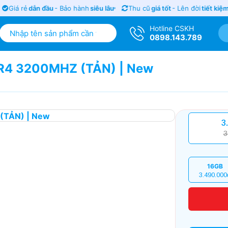
Giá rẻ
dẫn đầu
- Bảo hành
siêu lâu
Thu cũ
giá tốt
- Lên đời
tiết kiệm
Hotline CSKH
0898.143.789
4 3200MHZ (TẢN) | New
3
3
16GB
3.490.000