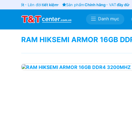
u cũ
giá tốt
- Lên đời
tiết kiệm
Sản phẩm
Chính hãng
- VAT
đầy đủ
Danh mục
RAM HIKSEMI ARMOR 16GB DDR