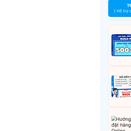
T
( Hỗ trợ 