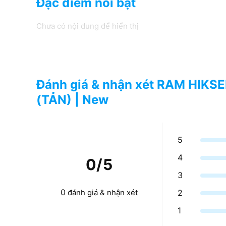
Đặc điểm nổi bật
Chưa có nội dung để hiển thị
Đánh giá & nhận xét RAM HI
(TẢN) | New
5
4
0
/5
3
0
2
đánh giá & nhận xét
1