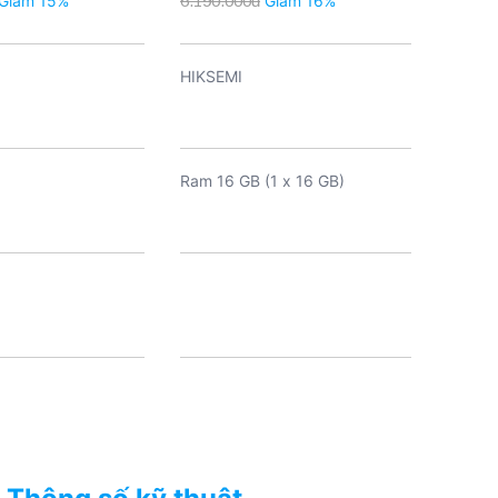
Giảm 15%
6.190.000đ
Giảm 16%
4.990.
HIKSEMI
Ram 16 GB (1 x 16 GB)
16GB
Không