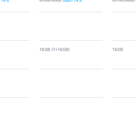
 14%
6.990.000đ
Giảm 14%
6.790.000đ
16GB (1x16GB)
16GB