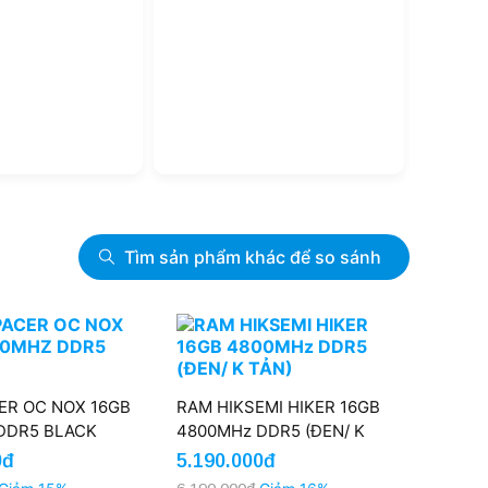
Tìm sản phẩm khác để so sánh
ER OC NOX 16GB
RAM HIKSEMI HIKER 16GB
RAM A
DDR5 BLACK
4800MHz DDR5 (ĐEN/ K
D50 R
TẢN)
3200H
0đ
5.190.000đ
3.990