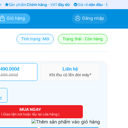
Sản phẩm
Chính hãng
- VAT
đầy đủ
Giá rẻ
dẫn đầu
- Bảo hành
siêu 
Giỏ hàng
Đăng nhập
Tình trạng: Mới
Trạng thái : Còn hàng
.490.000đ
Liên hệ
.690.000đ
Khi thu cũ lên đời máy*
đ
MUA NGAY
( Giao tận nơi hoặc lấy tại cửa hàng )