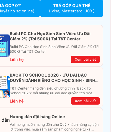
RẢ GÓP 0%
TRẢ GÓP QUA THẺ
duyệt hồ sơ online)
( Visa, Mastercard, JCB )
Build PC Cho Học Sinh Sinh Viên: Ưu Đãi
Giảm 2% (Tới 500K) Tại T&T Center
Build PC Cho Học Sinh Sinh Viên: Ưu Đãi Giảm 2% (Tới
500K) Tại T&T Center
Liên hệ
Xem bài viết
BACK TO SCHOOL 2026 - ƯU ĐÃI ĐẶC
QUYỀN DÀNH RIÊNG CHO HỌC SINH - SINH
VIÊN
T&T Center mang đến siêu chương trình "Back To
School 2026" với những ưu đãi độc quyền "có một
không hai". Đừng để chiếc ví phải "ét-ô-ét", cùng
Liên hệ
Xem bài viết
khám phá ngay ưu đãi siêu khủng dưới đây nhé!
Hướng dẫn đặt hàng Online
Với mong muốn mang đến cho Quý khách hàng sự tiện
lợi trong việc mua sắm sản phẩm công nghệ từ xa.