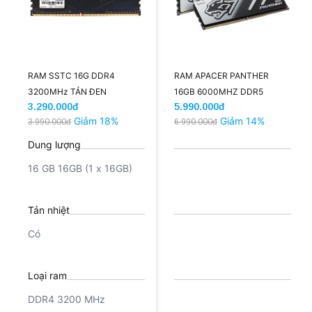
RAM SSTC 16G DDR4
RAM APACER PANTHER
3200MHz TẢN ĐEN
16GB 6000MHZ DDR5
3.290.000đ
5.990.000đ
(INTEL/AMD)
(ĐEN/TẢN)
Giảm 18%
Giảm 14%
3.990.000đ
6.990.000đ
Dung lượng
16 GB 16GB (1 x 16GB)
Tản nhiệt
Có
Loại ram
DDR4 3200 MHz