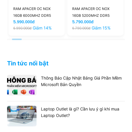
RAM APACER OC NOX
RAM APACER OC NOX
RAM HIKS
16GB 6000MHZ DDR5
16GB 5200MHZ DDR5
4800MHz
5.990.000đ
5.790.000đ
5.190.0
BLACK
BLACK
TẢN)
Giảm 14%
Giảm 15%
.990.000đ
6.790.000đ
6.190.00
Tin tức nổi bật
Thông Báo Cập Nhật Bảng Giá Phần Mềm
Microsoft Bản Quyền
Laptop Outlet là gì? Cần lưu ý gì khi mua
Laptop Outlet?