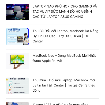
LAPTOP NÀO PHÙ HỢP CHO GAMING VÀ
TÁC VỤ AI? SỨC MẠNH ĐỒ HỌA ĐỈNH
CAO TỪ LAPTOP ASUS GAMING
Thu Cũ Đổi Mới Laptop, Macbook Đà Nẵng
Uy Tín Giá Cao - Trợ Giá 3 Triệu | T&T
Center
MacBook Neo – Dòng MacBook Mới Nhất
Được Apple Ra Mắt
Thu mua - Đổi mới Laptop, Macbook mới
uy tín tại T&T Center | Trợ giá đến 3 triệu
đồng
iPhone 1978 là gì? Có nên mua dòng