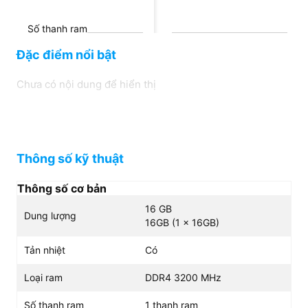
Số thanh ram
1 thanh ram
Đặc điểm nổi bật
Chưa có nội dung để hiển thị
Tình trạng
Mới
Thông số kỹ thuật
Thông số cơ bản
16 GB
Dung lượng
16GB (1 x 16GB)
Tản nhiệt
Có
Loại ram
DDR4 3200 MHz
Số thanh ram
1 thanh ram