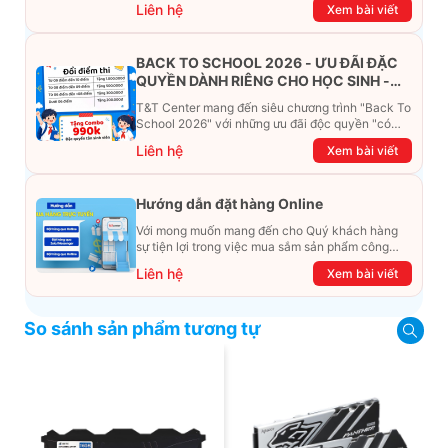
Liên hệ
Xem bài viết
BACK TO SCHOOL 2026 - ƯU ĐÃI ĐẶC
QUYỀN DÀNH RIÊNG CHO HỌC SINH -
SINH VIÊN
T&T Center mang đến siêu chương trình "Back To
School 2026" với những ưu đãi độc quyền "có
một không hai". Đừng để chiếc ví phải "ét-ô-ét",
Liên hệ
Xem bài viết
cùng khám phá ngay ưu đãi siêu khủng dưới đây
nhé!
Hướng dẫn đặt hàng Online
Với mong muốn mang đến cho Quý khách hàng
sự tiện lợi trong việc mua sắm sản phẩm công
nghệ từ xa. Trong bài viết này, T&T Center sẽ
Liên hệ
Xem bài viết
hướng dẫn chi tiết cách mua hàng trực tuyến qua
các kênh online Website, Zalo, Messenger và
hotline để khách hàng có thể mua sắm một cách
So sánh sản phẩm tương tự
dễ dàng và nhanh chóng nhất. Cùng xem ngay
nhé!