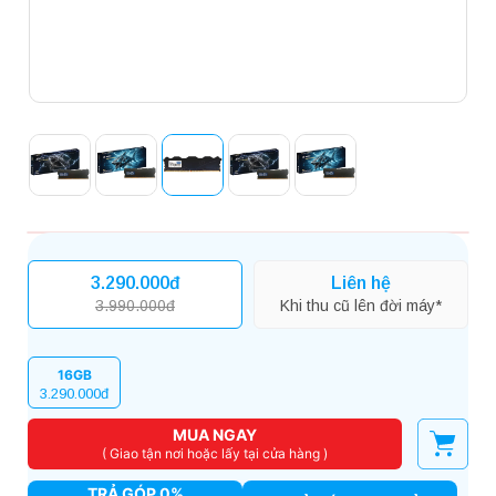
3.290.000đ
Liên hệ
3.990.000đ
Khi thu cũ lên đời máy*
16GB
3.290.000đ
MUA NGAY
( Giao tận nơi hoặc lấy tại cửa hàng )
TRẢ GÓP 0%