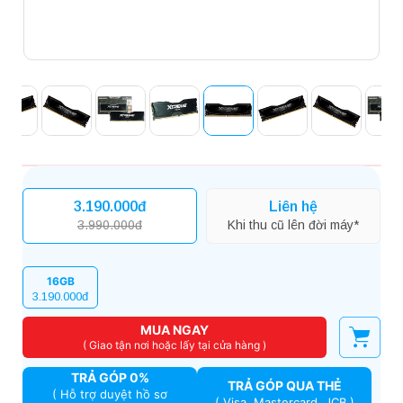
3.190.000đ
Liên hệ
3.990.000đ
Khi thu cũ lên đời máy*
16GB
3.190.000đ
MUA NGAY
( Giao tận nơi hoặc lấy tại cửa hàng )
TRẢ GÓP 0%
TRẢ GÓP QUA THẺ
( Hỗ trợ duyệt hồ sơ
( Visa, Mastercard, JCB )