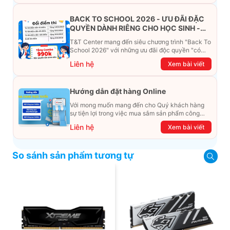
BACK TO SCHOOL 2026 - ƯU ĐÃI ĐẶC
QUYỀN DÀNH RIÊNG CHO HỌC SINH -
SINH VIÊN
T&T Center mang đến siêu chương trình "Back To
School 2026" với những ưu đãi độc quyền "có
một không hai". Đừng để chiếc ví phải "ét-ô-ét",
Liên hệ
Xem bài viết
cùng khám phá ngay ưu đãi siêu khủng dưới đây
nhé!
Hướng dẫn đặt hàng Online
Với mong muốn mang đến cho Quý khách hàng
sự tiện lợi trong việc mua sắm sản phẩm công
nghệ từ xa. Trong bài viết này, T&T Center sẽ
Liên hệ
Xem bài viết
hướng dẫn chi tiết cách mua hàng trực tuyến qua
các kênh online Website, Zalo, Messenger và
hotline để khách hàng có thể mua sắm một cách
So sánh sản phẩm tương tự
dễ dàng và nhanh chóng nhất. Cùng xem ngay
nhé!