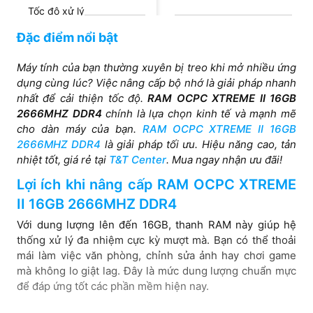
Tốc độ xử lý
3200MHz
Đặc điểm nổi bật
Máy tính của bạn thường xuyên bị treo khi mở nhiều ứng
Độ trễ
dụng cùng lúc? Việc nâng cấp bộ nhớ là giải pháp nhanh
nhất để cải thiện tốc độ.
RAM OCPC XTREME II 16GB
CL16-20-20-38
2666MHZ DDR4
chính là lựa chọn kinh tế và mạnh mẽ
cho dàn máy của bạn.
RAM OCPC XTREME II 16GB
2666MHZ DDR4
là giải pháp tối ưu. Hiệu năng cao, tản
nhiệt tốt, giá rẻ tại
T&T Center
. Mua ngay nhận ưu đãi!
Lợi ích khi nâng cấp RAM OCPC XTREME
II 16GB 2666MHZ DDR4
Với dung lượng lên đến 16GB, thanh RAM này giúp hệ
thống xử lý đa nhiệm cực kỳ mượt mà. Bạn có thể thoải
mái làm việc văn phòng, chỉnh sửa ảnh hay chơi game
mà không lo giật lag. Đây là mức dung lượng chuẩn mực
để đáp ứng tốt các phần mềm hiện nay.