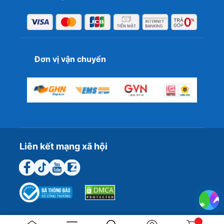
bỉ, sản phẩm giúp mọi tác vụ trở nên nhanh mượt hơn.
Khả năng hỗ trợ XMP và tương thích đa nền tảng đảm
bảo bạn luôn có hiệu năng tốt nhất. Hãy đến ngay T&T
Center để sở hữu linh kiện chính hãng với mức giá ưu đãi
nhất hôm nay.
Đơn vị vận chuyển
Liên kết mạng xã hội