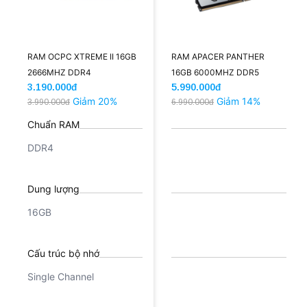
RAM OCPC XTREME II 16GB
RAM APACER PANTHER
2666MHZ DDR4
16GB 6000MHZ DDR5
3.190.000đ
5.990.000đ
(ĐEN/TẢN)
Giảm 20%
Giảm 14%
3.990.000đ
6.990.000đ
Chuẩn RAM
DDR4
Dung lượng
16GB
Cấu trúc bộ nhớ
Single Channel