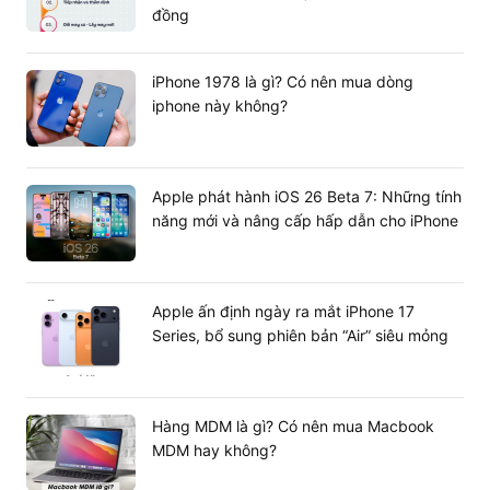
đồng
Đảm bảo hàng mới 100%, nguyên seal, đầy đủ
hộp và phụ kiện.
iPhone 1978 là gì? Có nên mua dòng
Chính sách bảo hành dài hạn, lỗi là đổi nhanh
iphone này không?
chóng.
Hỗ trợ lắp đặt và vệ sinh máy miễn phí tại cửa
hàng.
Apple phát hành iOS 26 Beta 7: Những tính
năng mới và nâng cấp hấp dẫn cho iPhone
Apple ấn định ngày ra mắt iPhone 17
Series, bổ sung phiên bản “Air” siêu mỏng
Hàng MDM là gì? Có nên mua Macbook
MDM hay không?