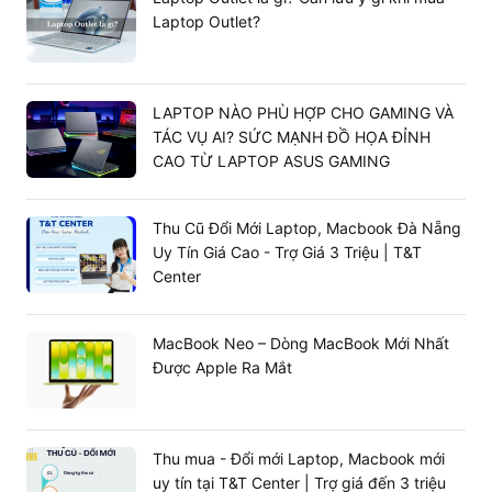
Laptop Outlet?
LAPTOP NÀO PHÙ HỢP CHO GAMING VÀ
TÁC VỤ AI? SỨC MẠNH ĐỒ HỌA ĐỈNH
CAO TỪ LAPTOP ASUS GAMING
Thu Cũ Đổi Mới Laptop, Macbook Đà Nẵng
Công nghệ hiện đại giúp tối ưu hóa băng thông truyền
Uy Tín Giá Cao - Trợ Giá 3 Triệu | T&T
tải dữ liệu
Center
Tại sao nên mua RAM OCPC XTREME II
16GB 2666MHZ DDR4 tại T&T Center?
MacBook Neo – Dòng MacBook Mới Nhất
Được Apple Ra Mắt
T&T Center tự hào là địa chỉ cung cấp RAM máy tính uy
tín hàng đầu. Khi mua sắm tại đây, quý khách sẽ được
hưởng nhiều đặc quyền hấp dẫn. Cam kết cung cấp sản
phẩm chính hãng 100% với mức giá cạnh tranh trên thị
Thu mua - Đổi mới Laptop, Macbook mới
trường.
uy tín tại T&T Center | Trợ giá đến 3 triệu