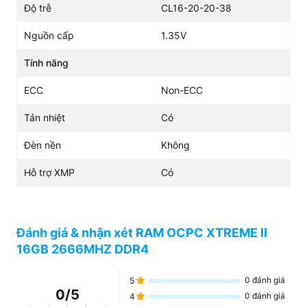
Độ trễ
CL16-20-20-38
toàn bộ chip nhớ. Lớp giáp này giúp thoát nhiệt nhanh
chóng khi hệ thống hoạt động ở cường độ cao. Việc kiểm
Nguồn cấp
1.35V
soát nhiệt độ tốt sẽ bảo vệ linh kiện và kéo dài tuổi thọ
cho máy tính.
Tính năng
ECC
Non-ECC
Tản nhiệt
Có
Đèn nền
Không
Hỗ trợ XMP
Có
Đánh giá & nhận xét RAM OCPC XTREME II
Màu sắc sang trọng phù hợp với nhiều phong cách build
16GB 2666MHZ DDR4
PC khác nhau
Khả năng tương thích vượt trội với Intel
0
đánh giá
5
0
/5
và AMD
0
đánh giá
4