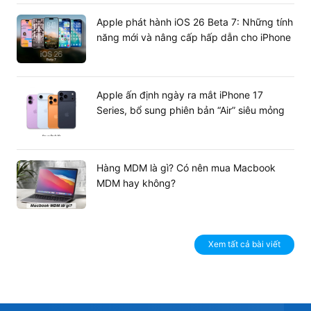
Đây là dòng card màn hình giá rẻ cho sinh viên, học
Apple phát hành iOS 26 Beta 7: Những tính
sinh, các văn phòng doanh nghiệp cần xuất hình độ phân
năng mới và nâng cấp hấp dẫn cho iPhone
giải cao (xử lý Word, Excel) hoặc các chủ phòng net nhỏ
muốn tối ưu thời gian hoàn vốn. Sản phẩm không thiết
kế cho nhu cầu gaming hardcore 4K hay đồ họa 3D kiến
trúc nặng.
Apple ấn định ngày ra mắt iPhone 17
Series, bổ sung phiên bản “Air” siêu mỏng
Hàng MDM là gì? Có nên mua Macbook
MDM hay không?
Xem tất cả bài viết