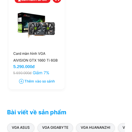
Card màn hình VGA
AIVISION GTX 1660 Ti 6GB
5.290.000đ
DDR6 (AIVISION-
Giảm 7%
5.690.000đ
GTX1660TI-6G)
Thêm vào so sánh
Bài viết về sản phẩm
VGA ASUS
VGA GIGABYTE
VGA HUANANZHI
VGA 