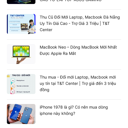
Thu Cũ Đổi Mới Laptop, Macbook Đà Nẵng
Uy Tín Giá Cao - Trợ Giá 3 Triệu | T&T
Center
1.1. VGA AIVISION là của nước nào? Ai phân
phối?
MacBook Neo – Dòng MacBook Mới Nhất
Về mặt gốc gác, dòng card này sử dụng các linh kiện và
Được Apple Ra Mắt
bo mạch được sản xuất theo dạng OEM tại các nhà máy
đối tác nước ngoài, kết hợp với các dòng Chipset đồ họa
GPU tiêu chuẩn. Sản phẩm được nhà phân phối VSP
nhập khẩu trực tiếp và phân phối chính ngạch tại Việt
Thu mua - Đổi mới Laptop, Macbook mới
Nam.
uy tín tại T&T Center | Trợ giá đến 3 triệu
Hệ thống công nghệ T&T Center tự hào là đối tác phân
đồng
phối dòng card đồ họa AIVISION chính hãng đến tay
người tiêu dùng, đảm bảo đầy đủ quyền lợi bảo hành
iPhone 1978 là gì? Có nên mua dòng
chính ngạch của VSP giúp khách hàng hoàn toàn yên
iphone này không?
tâm khi sử dụng.
1.2. Phân khúc khách hàng mục tiêu