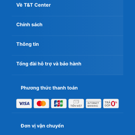
2. Đánh giá chi tiết các dòng VGA
Về T&T Center
AIVISION phổ biến
Dưới đây là bảng thông số kỹ thuật phần cứng của các
mã VGA AIVISION tiêu biểu giúp người mua dễ dàng lựa
Chính sách
chọn bộ nguồn đi kèm thích hợp:
Thông tin
Dung
Công
Tên mã sản
Chuẩn
lượng
suất
phẩm
Bus
VRAM
nguồn
Tổng đài hỗ trợ và bảo hành
AIVISION GT
2GB / 4GB
64-bit
300W
730
GDDR5
Phương thức thanh toán
AIVISION GTX
4GB
128-
350W
750 Ti
GDDR5
bit
AIVISION GTX
6GB
192-
450W
1660 Ti
GDDR6
bit
RTX 2060
8GB
256-
Đơn vị vận chuyển
550W
Super AIVISION
GDDR6
bit