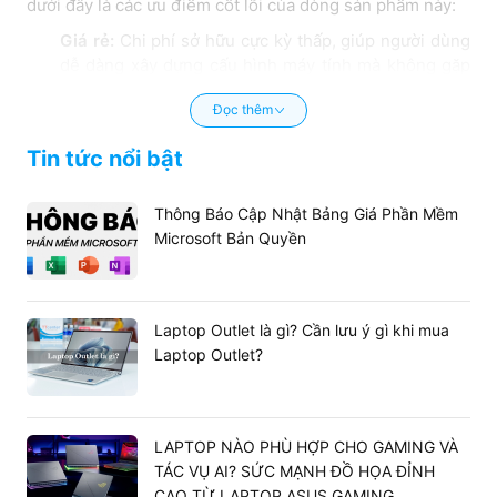
dưới đây là các ưu điểm cốt lõi của dòng sản phẩm này:
Giá rẻ:
Chi phí sở hữu cực kỳ thấp, giúp người dùng
dễ dàng xây dựng cấu hình máy tính mà không gặp
áp lực lớn về tài chính.
Đọc thêm
Mới 100%:
Toàn bộ sản phẩm đều là hàng đập hộp
nguyên seal, loại bỏ hoàn toàn các rủi ro hỏng hóc
Tin tức nổi bật
tiềm ẩn từ hàng cũ.
Bảo hành chính hãng:
Được cam kết dịch vụ hậu mãi
Thông Báo Cập Nhật Bảng Giá Phần Mềm
lâu dài, đem lại sự an tâm tuyệt đối trong suốt quá
Microsoft Bản Quyền
trình vận hành hệ thống.
Laptop Outlet là gì? Cần lưu ý gì khi mua
Laptop Outlet?
LAPTOP NÀO PHÙ HỢP CHO GAMING VÀ
TÁC VỤ AI? SỨC MẠNH ĐỒ HỌA ĐỈNH
CAO TỪ LAPTOP ASUS GAMING