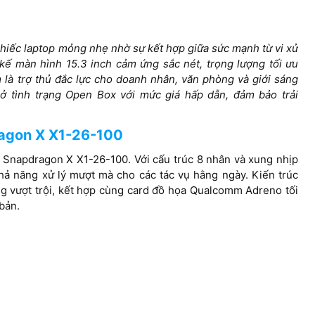
1 slot SSD, nâng cấp theo dạng
thay thế
chiếc laptop mỏng nhẹ nhờ sự kết hợp giữa sức mạnh từ vi xử
AMD Radeo
Intel® Graphics
t kế màn hình 15.3 inch cảm ứng sắc nét, trọng lượng tối ưu
 là trợ thủ đắc lực cho doanh nhân, văn phòng và giới sáng
ở tình trạng Open Box với mức giá hấp dẫn, đảm bảo trải
14-inch FH
60*1600) IPS,
15.3″ FHD+ (1920x1200) IPS,
(1920×1200)
dragon X X1-26-100
g cảm ứng,
màn nhám, chống lóa, Touch,
sRGB, HDR 
ng 400nits, độ
tần số quét màn 120Hz, độ
ý Snapdragon X X1-26-100. Với cấu trúc 8 nhân và xung nhịp
RGB, tần số
sáng 400nits, tỷ lệ khung hình
hả năng xử lý mượt mà cho các tác vụ hằng ngày. Kiến trúc
, màn giảm ánh
16:10, 100% srgb, màn giảm
g vượt trội, kết hợp cùng card đồ họa Qualcomm Adreno tối
ệ mắt
ánh sáng xanh bảo vệ mắt TUV
 bản.