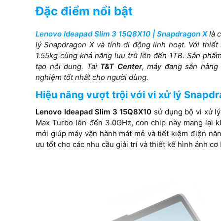
1 khe SSD)
Đặc điểm nổi bật
Card VGA
Lenovo Ideapad Slim 3 15Q8X10 | Snapdragon X
là 
Qualcomm Adreno
Intel® Graphics
lý Snapdragon X và tính di động linh hoạt. Với thiế
1.55kg cùng khả năng lưu trữ lên đến 1TB. Sản phẩm
Màn hình
tạo nội dung. Tại
T&T Center
, máy đang sẵn hàng 
nghiệm tốt nhất cho người dùng.
15.3 inch WUXGA (1920 x
13.3″, 2.5K (25
1200) pixels Touch
Hiệu năng vượt trội với vi xử lý Snap
màn nhám, khôn
chống lóa, độ sá
Lenovo Ideapad Slim 3 15Q8X10
sử dụng bộ vi xử l
phủ màu 100% s
Max Turbo lên đến 3.0GHz, con chip này mang lại k
quét màn 120Hz
mới giúp máy vận hành mát mẻ và tiết kiệm điện năn
sáng xanh bảo v
ưu tốt cho các nhu cầu giải trí và thiết kế hình ảnh cơ