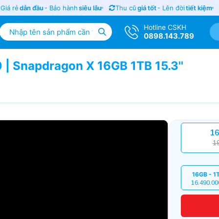
á rẻ
dẫn đầu
- Bảo hành
siêu lâu
Thu cũ
giá tốt
- Lên đời
tiết kiệm
Hotline CSKH
0898.143.789
| Snapdragon X 16GB 1TB 15.3''
16
1
16GB - 1
16.490.00