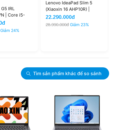
Lenovo IdeaPad Slim 5
 G5 IRL
Lenovo
(Xiaoxin 16 AHP10R) |
 | Core i5-
(XiaoX
Ryzen 7 H 255 16GB 512GB
22.290.000đ
B 512GB Intel
7-874
16'' FHD+ 60Hz (New)
0đ
19.99
28.990.000đ
Giảm 23%
cs 14'' FHD
512GB 
Giảm 24%
24.490.
WUXGA
Tìm sản phẩm khác để so sánh