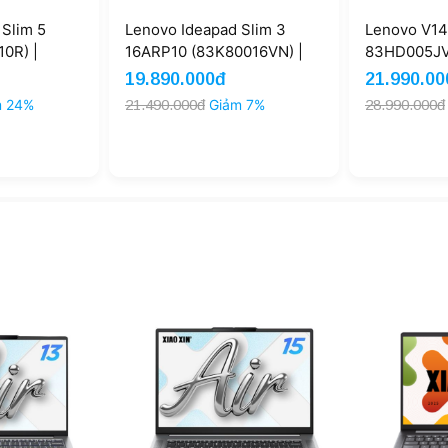
Slim 5
Lenovo Ideapad Slim 3
Lenovo V14
10R) |
16ARP10 (83K80016VN) |
83HD005JVN
16GB 512GB
Ryzen 5 7533HS 16GB
13420H 16G
19.890.000đ
21.990.00
z (New)
512GB 16'' WUXGA Win 11
UHD Graphi
m 24%
21.490.000đ
Giảm 7%
28.990.000đ
(New)
(New)