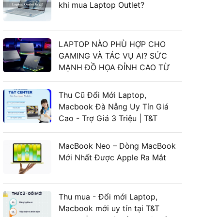
khi mua Laptop Outlet?
LAPTOP NÀO PHÙ HỢP CHO
GAMING VÀ TÁC VỤ AI? SỨC
MẠNH ĐỒ HỌA ĐỈNH CAO TỪ
LAPTOP ASUS GAMING
Thu Cũ Đổi Mới Laptop,
Macbook Đà Nẵng Uy Tín Giá
Cao - Trợ Giá 3 Triệu | T&T
Center
MacBook Neo – Dòng MacBook
Mới Nhất Được Apple Ra Mắt
Thu mua - Đổi mới Laptop,
Macbook mới uy tín tại T&T