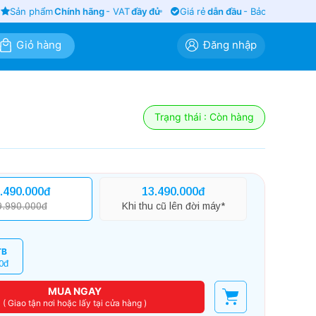
Sản phẩm
Chính hãng
- VAT
đầy đủ
Giá rẻ
dẫn đầu
- Bảo hành
siêu lâu
Giỏ hàng
Đăng nhập
Trạng thái : Còn hàng
.490.000đ
13.490.000đ
9.990.000đ
Khi thu cũ lên đời máy*
TB
0đ
MUA NGAY
( Giao tận nơi hoặc lấy tại cửa hàng )