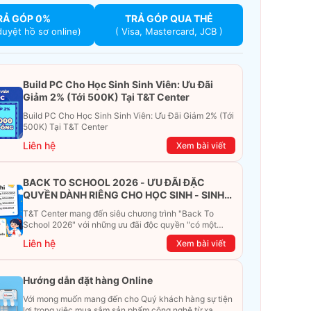
RẢ GÓP 0%
TRẢ GÓP QUA THẺ
duyệt hồ sơ online)
( Visa, Mastercard, JCB )
Build PC Cho Học Sinh Sinh Viên: Ưu Đãi
Giảm 2% (Tới 500K) Tại T&T Center
Build PC Cho Học Sinh Sinh Viên: Ưu Đãi Giảm 2% (Tới
500K) Tại T&T Center
Liên hệ
Xem bài viết
BACK TO SCHOOL 2026 - ƯU ĐÃI ĐẶC
QUYỀN DÀNH RIÊNG CHO HỌC SINH - SINH
VIÊN
T&T Center mang đến siêu chương trình "Back To
School 2026" với những ưu đãi độc quyền "có một
không hai". Đừng để chiếc ví phải "ét-ô-ét", cùng
Liên hệ
Xem bài viết
khám phá ngay ưu đãi siêu khủng dưới đây nhé!
Hướng dẫn đặt hàng Online
Với mong muốn mang đến cho Quý khách hàng sự tiện
lợi trong việc mua sắm sản phẩm công nghệ từ xa.