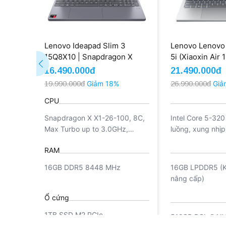
Lenovo Ideapad Slim 3
Lenovo Lenovo 
15Q8X10 | Snapdragon X
5i (Xiaoxin Air 
16GB 1TB 15.3'' WUXGA
Core 5 320 16
16.490.000đ
21.490.000đ
Touch (Open Box)
13.3'' 2.5K (Ne
19.990.000đ
Giảm 18%
26.990.000đ
Giả
CPU
Snapdragon X X1-26-100, 8C,
Intel Core 5-320
Max Turbo up to 3.0GHz,
luồng, xung nhịp
30MB
1.5Ghz, tối đa có
RAM
4.4GHz (P-core) 
boost, 6 MB Cac
16GB DDR5 8448 MHz
16GB LPDDR5 (K
nâng cấp)
Ổ cứng
1TB SSD M2 PCIe
512GB PCIe® N