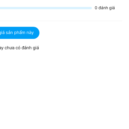
0
đánh giá
giá sản phẩm này
y chưa có đánh giá
DDR5
ao 8448 MHz, máy cho phép bạn xử lý đa nhiệm ở cường độ
g lúc mà không xảy ra hiện tượng giật lag. Bên cạnh đó, ổ
 khổng lồ cho dữ liệu cá nhân, đồng thời giúp tốc độ khởi
ài giây.