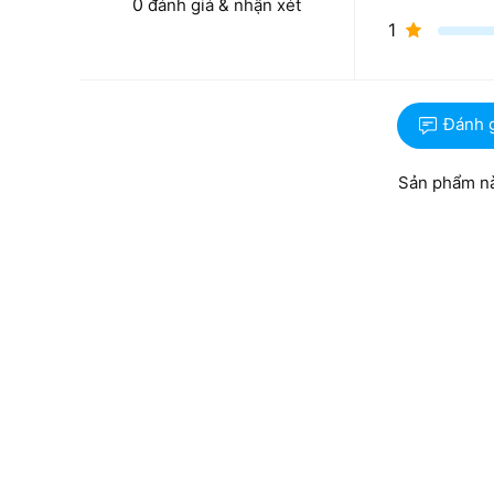
0
đánh giá & nhận xét
1
Đánh 
Sản phẩm nà
Đa nhiệm mạnh mẽ với RAM 16GB LP
Được trang bị 16GB RAM DDR5 với tốc độ bus cực c
cao, mở nhiều trình duyệt và ứng dụng làm việc cùn
cứng 1TB SSD M.2 PCIe mang đến không gian lưu trữ
động Windows 11 Home và truy xuất tệp tin chỉ trong v