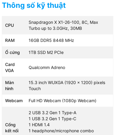
4.0x4
Thông số kỹ thuật
tối đa 1TB)
n Graphic 780M
Snapdragon X X1-26-100, 8C, Max
AMD Radeon 660M Graphics
Intel 
CPU
Turbo up to 3.0GHz, 30MB
RAM
16GB DDR5 8448 MHz
D+ 120Hz 16:10
16 inches WUXGA (1920x1200)
Ổ cứng
1TB SSD M2 PCIe
14inch
,, 400 nits, 100%
pixels Độ sáng 300nits Màn
300nit
True Black 500
Card
hình chống chói Độ phủ màu
Qualcomm Adreno
VGA
45% NTSC
Màn
15.3 inch WUXGA (1920 x 1200) pixels
hình
Touch
Webcam
Full HD Webcam (1080p Webcam)
2 USB 3.2 Gen 1 Type-A
1 USB 3.2 Gen 1 Type-C
Cổng
1 HDMI 1.4
kết nối
1 headphone/microphone combo