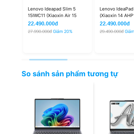
Pad
Lenovo Ideapad Slim 5
Lenovo IdeaPad 
13
15IWC11 (Xiaoxin Air 15
(Xiaoxin 14 AHP
16GB
2026)| Core 5 320 16GB
Ryzen 7 H 255 
22.490.000đ
22.490.000đ
ew)
512GB 15.3'' FHD+ Touch
14'' FHD+ 120H
%
27.990.000đ
Giảm 20%
29.490.000đ
Giả
120Hz (New)
So sánh sản phẩm tương tự