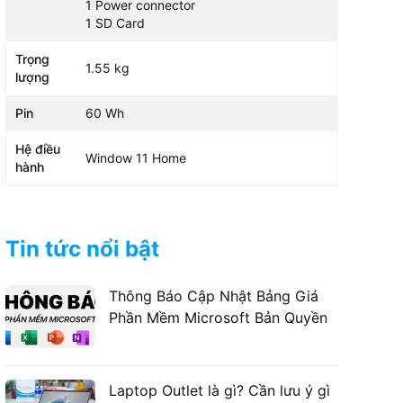
1 Power connector
1 SD Card
Trọng
1.55 kg
lượng
Pin
60 Wh
Hệ điều
Window 11 Home
hành
Tin tức nổi bật
Thông Báo Cập Nhật Bảng Giá
Phần Mềm Microsoft Bản Quyền
Laptop Outlet là gì? Cần lưu ý gì