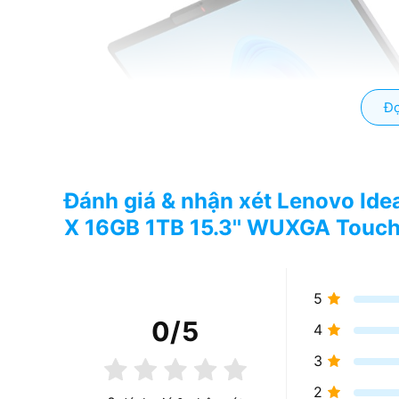
Đọ
Đánh giá & nhận xét Lenovo Id
X 16GB 1TB 15.3'' WUXGA Touch
5
0
/5
4
3
2