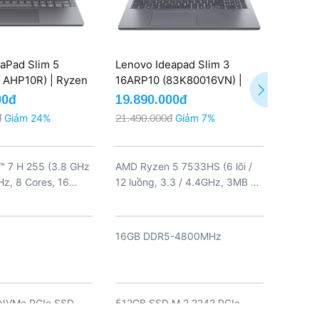
aPad Slim 5
Lenovo Ideapad Slim 3
Lenov
4 AHP10R) | Ryzen
16ARP10 (83K80016VN) |
83HD0
GB 512GB 14''
Ryzen 5 7533HS 16GB
13420
00đ
19.890.000đ
21.99
z (New)
512GB 16'' WUXGA Win 11
UHD G
đ
Giảm 24%
21.490.000đ
Giảm 7%
28.990
(New)
 7 H 255 (3.8 GHz
AMD Ryzen 5 7533HS (6 lõi /
Intel®
Hz, 8 Cores, 16
12 luồng, 3.3 / 4.4GHz, 3MB L2
(2.00G
6MB Cache)
/ 16MB L3)
Cache
16GB DDR5-4800MHz
16GB 
DDR5-5
32GB)
 NVMe PCIe SSD
512GB SSD M.2 2242 PCIe
512GB 
4.0x4 NVMe (2 khe cắm M.2