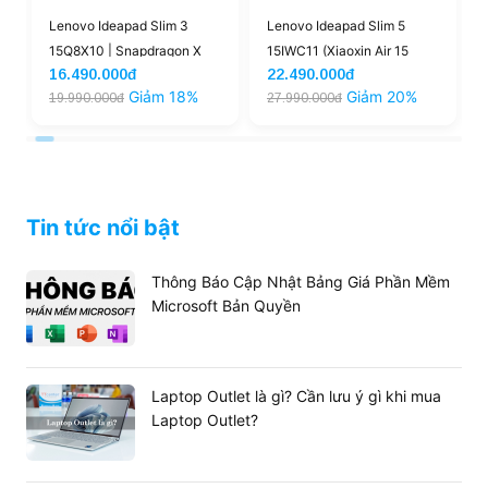
Lenovo Ideapad Slim 3
Lenovo Ideapad Slim 5
)
15Q8X10 | Snapdragon X
15IWC11 (Xiaoxin Air 15
16.490.000đ
22.490.000đ
16GB 1TB 15.3'' WUXGA
2026)| Core 5 320 16GB
Giảm 18%
Giảm 20%
19.990.000đ
27.990.000đ
Touch (Open Box)
512GB 15.3'' FHD+ Touch
120Hz (New)
Thiết kế siêu di động và bảo mật tin cậy
Tin tức nổi bật
Với trọng lượng chỉ 1.37 kg,
Lenovo V14 G5 IRL
83HD005JVN | Core i5 13420H
thuộc nhóm những
chiếc laptop 14 inch nhẹ nhất phân khúc. Độ mỏng và
Thông Báo Cập Nhật Bảng Giá Phần Mềm
nhẹ này cực kỳ thuận tiện cho học sinh, sinh viên hoặc
Microsoft Bản Quyền
nhân viên kinh doanh thường xuyên phải mang máy theo
đến trường hoặc các buổi họp.
Laptop Outlet là gì? Cần lưu ý gì khi mua
Laptop Outlet?