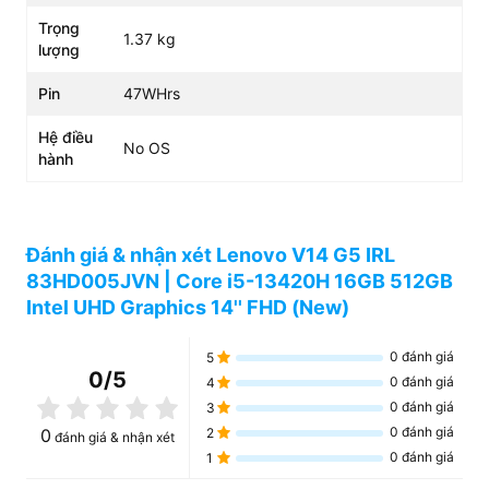
Trọng
1.37 kg
lượng
Pin
47WHrs
Hệ điều
No OS
hành
Đánh giá & nhận xét Lenovo V14 G5 IRL
83HD005JVN | Core i5-13420H 16GB 512GB
Intel UHD Graphics 14'' FHD (New)
0
đánh giá
5
0
/5
0
đánh giá
4
0
đánh giá
3
0
đánh giá
0
2
đánh giá & nhận xét
0
đánh giá
1
Hiển thị sắc nét với màn hình 14" Full HD