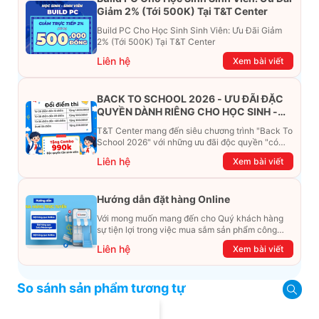
Giảm 2% (Tới 500K) Tại T&T Center
Build PC Cho Học Sinh Sinh Viên: Ưu Đãi Giảm
2% (Tới 500K) Tại T&T Center
Liên hệ
Xem bài viết
BACK TO SCHOOL 2026 - ƯU ĐÃI ĐẶC
QUYỀN DÀNH RIÊNG CHO HỌC SINH -
SINH VIÊN
T&T Center mang đến siêu chương trình "Back To
School 2026" với những ưu đãi độc quyền "có
một không hai". Đừng để chiếc ví phải "ét-ô-ét",
Liên hệ
Xem bài viết
cùng khám phá ngay ưu đãi siêu khủng dưới đây
nhé!
Hướng dẫn đặt hàng Online
Với mong muốn mang đến cho Quý khách hàng
sự tiện lợi trong việc mua sắm sản phẩm công
nghệ từ xa. Trong bài viết này, T&T Center sẽ
Liên hệ
Xem bài viết
hướng dẫn chi tiết cách mua hàng trực tuyến qua
các kênh online Website, Zalo, Messenger và
hotline để khách hàng có thể mua sắm một cách
So sánh sản phẩm tương tự
dễ dàng và nhanh chóng nhất. Cùng xem ngay
nhé!