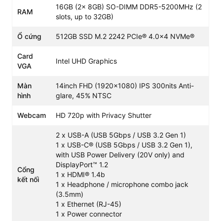
16GB (2x 8GB) SO-DIMM DDR5-5200MHz (2
RAM
slots, up to 32GB)
Ổ cứng
512GB SSD M.2 2242 PCIe® 4.0x4 NVMe®
Card
Đi kèm với đó là bộ nhớ RAM 16GB DDR5-5200MHz (2
Intel UHD Graphics
VGA
thanh 8GB chạy Dual Channel), mang lại khả năng đa
nhiệm ấn tượng. Bạn có thể mở cùng lúc nhiều ứng dụng
Màn
14inch FHD (1920x1080) IPS 300nits Anti-
văn phòng nặng, hàng chục tab trình duyệt mà không lo
hình
glare, 45% NTSC
hiện tượng đứng máy. Đặc biệt, máy vẫn hỗ trợ nâng cấp
lên tối đa 32GB RAM để phục vụ nhu cầu công việc lâu
Webcam
HD 720p with Privacy Shutter
dài.
2 x USB-A (USB 5Gbps / USB 3.2 Gen 1)
Truy xuất dữ liệu nhanh, dung lượng lớn
1 x USB-C® (USB 5Gbps / USB 3.2 Gen 1),
with USB Power Delivery (20V only) and
Sản phẩm được trang bị ổ cứng 512GB SSD M.2 2242
DisplayPort™ 1.2
PCIe 4.0x4 NVMe. Chuẩn kết nối PCIe 4.0 tiên tiến giúp
Cổng
1 x HDMI® 1.4b
rút ngắn đáng kể thời gian khởi động Windows và các
kết nối
1 x Headphone / microphone combo jack
phần mềm chuyên dụng. Dung lượng 512GB cung cấp
(3.5mm)
không gian đủ rộng để lưu trữ tài liệu, hình ảnh và video
1 x Ethernet (RJ-45)
mà không cần quá lo lắng về việc nhanh đầy bộ nhớ.
1 x Power connector