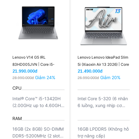
Lenovo V14 G5 IRL
Lenovo Lenovo IdeaPad Slim
83HD005JVN | Core i5-
5i (Xiaoxin Air 13 2026) | Core
21.990.000đ
21.490.000đ
13420H 16GB 512GB Intel
5 320 16GB 512GB 13.3'' 2.5K
Giảm 24%
Giảm 20%
28.990.000đ
26.990.000đ
UHD Graphics 14'' FHD (New)
(New)
CPU
Intel® Core™ i5-13420H
Intel Core 5-320 (6 nhân
(2.00GHz up to 4.60GHz
6 luồng, xung nhịp cơ
12MB Cache)
bản 1.5Ghz, tối đa có thể
RAM
lên tới 4.4GHz (P-core)
với turbo boost, 6 MB
16GB (2x 8GB) SO-DIMM
16GB LPDDR5 (Không hỗ
Cache)
DDR5-5200MHz (2 slots,
trợ nâng cấp)