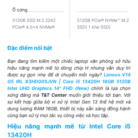
up to 32GB)
Ổ cứng
512GB SSD M.2 2242
512GB PCIe® NVMe™ M.2
PCIe® 4.0x4 NVMe®
SSD( 1 khe SSD)
Card VGA
Đặc điểm nổi bật
Intel UHD Graphics
Intel® Graphics
Bạn đang tìm kiếm một chiếc laptop văn phòng sở hữu
hiệu năng mạnh mẽ từ dòng chip H nhưng vẫn duy trì
Màn hình
được sự gọn nhẹ để di chuyển mỗi ngày?
Lenovo V14
14inch FHD (1920x1080)
13.3″, 2.5K (2560*1600)
G5 IRL 83HD005JVN | Core i5 13420H 16GB 512GB
IPS 300nits Anti-glare,
IPS, màn nhám, không
Intel UHD Graphics 14'' FHD (New)
chính là lựa chọn
45% NTSC
cảm ứng, chống lóa, độ
xứng đáng mà
T&T Center
muốn giới thiệu tới bạn. Với
sáng 400nits, độ phủ
sự kết hợp giữa bộ vi xử lý Intel Gen 13 thế hệ mới và
màu 100% sRGB, tần số
dung lượng RAM 16GB, thiết bị này sẵn sàng đồng hành
quét màn 120Hz, màn
cùng bạn xử lý mọi tác vụ công việc và học tập.
giảm ánh sáng xanh bảo
Hiệu năng mạnh mẽ từ Intel Core i5
vệ mắt
13420H