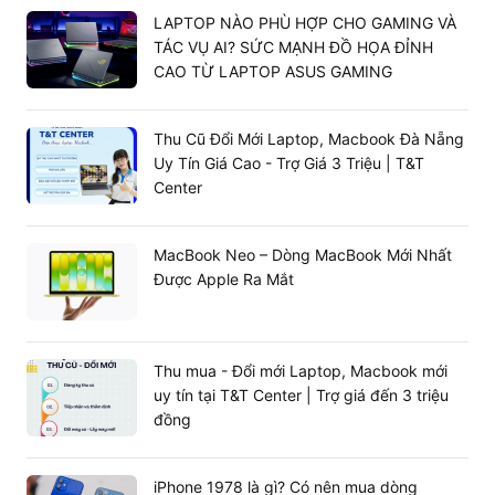
LAPTOP NÀO PHÙ HỢP CHO GAMING VÀ
TÁC VỤ AI? SỨC MẠNH ĐỒ HỌA ĐỈNH
CAO TỪ LAPTOP ASUS GAMING
Thu Cũ Đổi Mới Laptop, Macbook Đà Nẵng
Uy Tín Giá Cao - Trợ Giá 3 Triệu | T&T
Center
MacBook Neo – Dòng MacBook Mới Nhất
Được Apple Ra Mắt
Về tính bảo mật, máy được trang bị Webcam HD 720p
Thu mua - Đổi mới Laptop, Macbook mới
tích hợp nắp che vật lý Privacy Shutter. Bạn có thể chủ
uy tín tại T&T Center | Trợ giá đến 3 triệu
động đóng camera khi không sử dụng để đảm bảo sự
đồng
riêng tư tuyệt đối, tránh các nguy cơ bị xâm nhập trái
phép.
Kết nối đa dạng và hiện đại
iPhone 1978 là gì? Có nên mua dòng