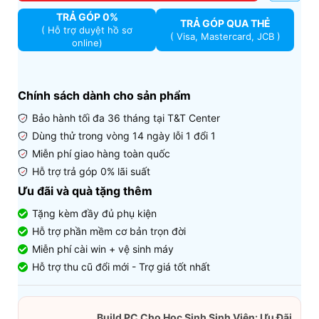
TRẢ GÓP 0%
TRẢ GÓP QUA THẺ
( Hỗ trợ duyệt hồ sơ
( Visa, Mastercard, JCB )
online)
Chính sách dành cho sản phẩm
Bảo hành tối đa 36 tháng tại T&T Center
Dùng thử trong vòng 14 ngày lỗi 1 đổi 1
Miễn phí giao hàng toàn quốc
Hỗ trợ trả góp 0% lãi suất
Ưu đãi và quà tặng thêm
Tặng kèm đầy đủ phụ kiện
Hỗ trợ phần mềm cơ bản trọn đời
Miễn phí cài win + vệ sinh máy
Hỗ trợ thu cũ đổi mới - Trợ giá tốt nhất
Build PC Cho Học Sinh Sinh Viên: Ưu Đãi