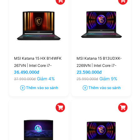
MSI Katana 15 HX B14WFK
MSI Katana 15 B13UDXK-
267VN | Intel Core i7-
2269VN | Intel Core i7-
36.490.000đ
23.590.000đ
14650HX 32GB 512GB RTX
13620H 16GB 1TB RTX
Giảm 4%
Giảm 9%
37.990.000đ
25.990.000đ
5060 8GB 15.6'' 2.5K 165Hz
3050 6GB 15.6'' FHD
(New)
144Hz (New)
Thêm vào so sánh
Thêm vào so sánh