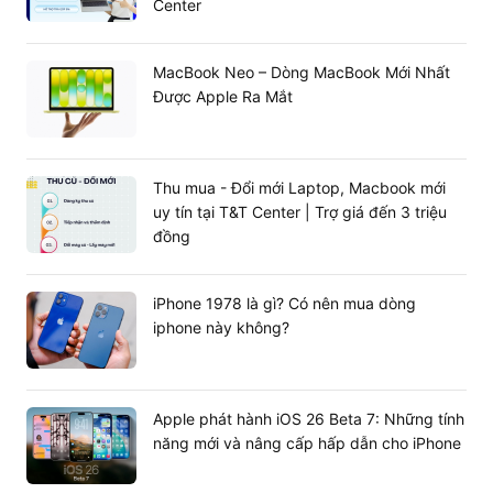
Center
MacBook Neo – Dòng MacBook Mới Nhất
Được Apple Ra Mắt
Thu mua - Đổi mới Laptop, Macbook mới
uy tín tại T&T Center | Trợ giá đến 3 triệu
đồng
iPhone 1978 là gì? Có nên mua dòng
Những đặc điểm đậm chất gaming này thì thường
iphone này không?
sẽ không có đối với các dòng sản phẩm laptop
thông thường. Vì vậy,
là sự lựa
laptop gaming
chọn đúng đắn cho các game thủ muốn thỏa sức
Apple phát hành iOS 26 Beta 7: Những tính
chơi game và giải trí.
năng mới và nâng cấp hấp dẫn cho iPhone
Các tiêu chí để lựa chọn laptop gaming tốt