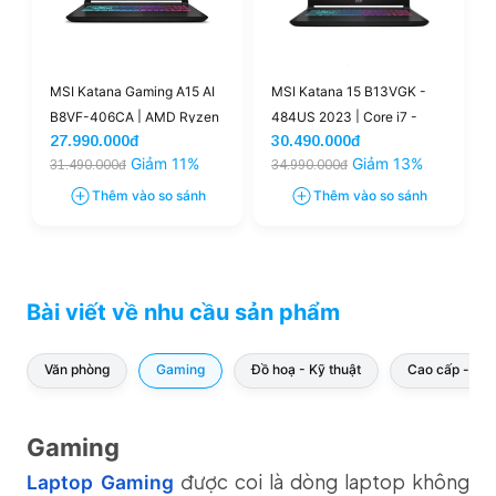
MSI Katana Gaming A15 AI
MSI Katana 15 B13VGK -
B8VF-406CA | AMD Ryzen
484US 2023 | Core i7 -
27.990.000đ
30.490.000đ
R9 - 8945HS 32GB 1TB
13620H, 16GB, 1TB, RTX
Giảm 11%
Giảm 13%
31.490.000đ
34.990.000đ
RTX 4060 8GB 15.6'' 144Hz
4070 (New)
FHD (New)
Thêm vào so sánh
Thêm vào so sánh
Bài viết về nhu cầu sản phẩm
Văn phòng
Gaming
Đồ hoạ - Kỹ thuật
Cao cấp - san
Gaming
được coi là dòng laptop không
Laptop Gaming