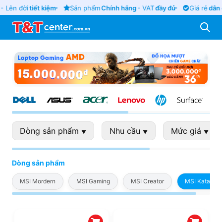
- Lên đời
tiết kiệm
Sản phẩm
Chính hãng
- VAT
đầy đủ
Giá rẻ
dẫn 
Dòng sản phẩm
Nhu cầu
Mức giá
▼
▼
▼
Dòng sản phẩm
MSI Mordern
MSI Gaming
MSI Creator
MSI Katana