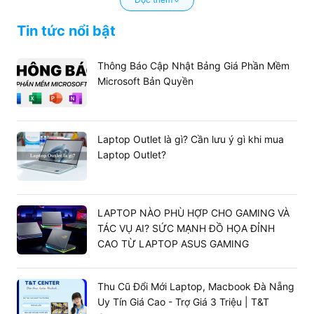
Tin tức nổi bật
Thông Báo Cập Nhật Bảng Giá Phần Mềm
Microsoft Bản Quyền
Laptop Outlet là gì? Cần lưu ý gì khi mua
Laptop Outlet?
Tại sao nên mua laptop gaming ?
Tùy vào
sử dụng của người dùng mà mỗi
nhu cầu
dòng
sẽ có những tính năng khác nhau.
Laptop
LAPTOP NÀO PHÙ HỢP CHO GAMING VÀ
Đối với các game thủ, để phục vụ cho đam mê và
TÁC VỤ AI? SỨC MẠNH ĐỒ HỌA ĐỈNH
nhu cầu sử dụng với cường độ cao thì họ đòi hỏi
CAO TỪ LAPTOP ASUS GAMING
các dòng
cần có cấu hình mạnh
laptop gaming
mẽ hơn, điều đặc biệt quan trọng cần phải có đó
là
, dung lượng cao và đầy đủ
CPU, card đồ họa
Thu Cũ Đổi Mới Laptop, Macbook Đà Nẵng
hiện đại.
Uy Tín Giá Cao - Trợ Giá 3 Triệu | T&T