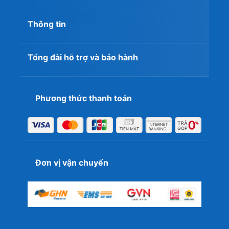
Thông tin
Tổng đài hỗ trợ và bảo hành
Phương thức thanh toán
Nếu bạn muốn chọn một dòng laptop gaming
chuyên nghiệp, cấu hình mạnh mẽ, hệ thống tản
nhiệt mát mẻ đáp ứng nhu cầu chơi game mượt
mà, thì hãy chọn ngay máy tính xách tay có cấu
Đơn vị vận chuyển
hình đời cao như Core i7, i9 hoặc AMD Ryzen 7, 9.