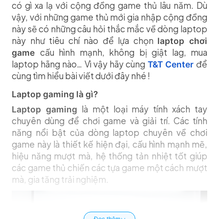
có gì xa lạ với cộng đồng game thủ lâu năm. Dù
vậy, với những game thủ mới gia nhập cộng đồng
này sẽ có những câu hỏi thắc mắc về dòng laptop
này như tiêu chí nào để lựa chọn
laptop chơi
cấu hình mạnh, không bị giật lag, mua
game
laptop hãng nào… Vì vậy hãy cùng
để
T&T Center
cùng tìm hiểu bài viết dưới đây nhé !
Laptop gaming là gì?
là một loại máy tính xách tay
Laptop gaming
chuyên dùng để chơi game và giải trí. Các tính
năng nổi bật của dòng laptop chuyên về chơi
game này là thiết kế hiện đại, cấu hình mạnh mẽ,
hiệu năng mượt mà, hệ thống tản nhiệt tốt giúp
các game thủ chiến các tựa game một cách mượt
mà, gia tăng trải nghiệm.
Đọc thêm