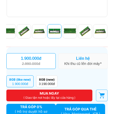
1.900.000đ
Liên hệ
2.990.000đ
Khi thu cũ lên đời máy*
8GB (like new)
8GB (new)
1.900.000đ
3.190.000đ
MUA NGAY
( Giao tận nơi hoặc lấy tại cửa hàng )
TRẢ GÓP 0%
TRẢ GÓP QUA THẺ
( Hỗ trợ duyệt hồ sơ
( Visa, Mastercard, JCB )