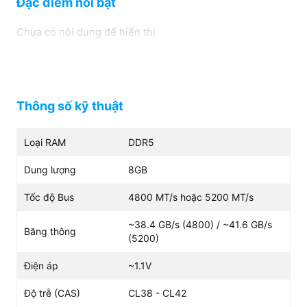
Đặc điểm nổi bật
~38.4 GB/s (4800) /
~41.6 GB/s (5200)
Chưa có nội dung để hiển thị
Điện áp
~1.1V
Thông số kỹ thuật
Loại RAM
DDR5
Dung lượng
8GB
Tốc độ Bus
4800 MT/s hoặc 5200 MT/s
~38.4 GB/s (4800) / ~41.6 GB/s
Băng thông
(5200)
Điện áp
~1.1V
Độ trễ (CAS)
CL38 - CL42