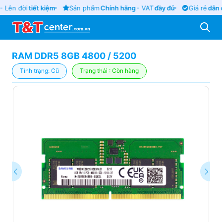
 Lên đời
tiết kiệm
Sản phẩm
Chính hãng
- VAT
đầy đủ
Giá rẻ
dẫn đ
RAM DDR5 8GB 4800 / 5200
Tình trạng: Cũ
Trạng thái : Còn hàng