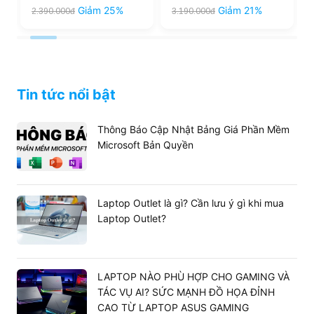
Giảm 25%
Giảm 21%
2.390.000đ
3.190.000đ
New
(LCD) | New
Tin tức nổi bật
Thông Báo Cập Nhật Bảng Giá Phần Mềm
Microsoft Bản Quyền
Laptop Outlet là gì? Cần lưu ý gì khi mua
Laptop Outlet?
LAPTOP NÀO PHÙ HỢP CHO GAMING VÀ
TÁC VỤ AI? SỨC MẠNH ĐỒ HỌA ĐỈNH
CAO TỪ LAPTOP ASUS GAMING