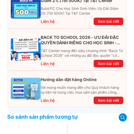
Giảm 2% (Tới 500K) Tại T&T Center
Build PC Cho Học Sinh Sinh Viên: Ưu Đãi Giảm
2% (Tới 500K) Tại T&T Center
Liên hệ
Xem bài viết
BACK TO SCHOOL 2026 - ƯU ĐÃI ĐẶC
QUYỀN DÀNH RIÊNG CHO HỌC SINH -
SINH VIÊN
T&T Center mang đến siêu chương trình "Back To
School 2026" với những ưu đãi độc quyền "có
một không hai". Đừng để chiếc ví phải "ét-ô-ét",
Liên hệ
Xem bài viết
cùng khám phá ngay ưu đãi siêu khủng dưới đây
nhé!
Hướng dẫn đặt hàng Online
Với mong muốn mang đến cho Quý khách hàng
sự tiện lợi trong việc mua sắm sản phẩm công
nghệ từ xa. Trong bài viết này, T&T Center sẽ
Liên hệ
Xem bài viết
hướng dẫn chi tiết cách mua hàng trực tuyến qua
các kênh online Website, Zalo, Messenger và
hotline để khách hàng có thể mua sắm một cách
So sánh sản phẩm tương tự
dễ dàng và nhanh chóng nhất. Cùng xem ngay
nhé!