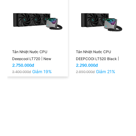
Tản Nhiệt Nước CPU
Tản Nhiệt Nước CPU
Deepcool LT720 | New
DEEPCOOl LT520 Black |
2.750.000đ
2.290.000đ
New
Giảm 19%
Giảm 21%
3.400.000đ
2.890.000đ