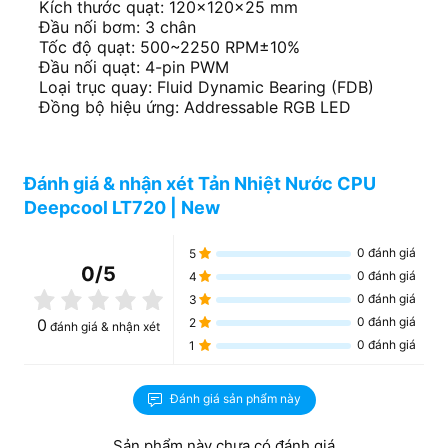
Kích thước quạt: 120×120×25 mm
Đầu nối bơm: 3 chân
Tốc độ quạt: 500~2250 RPM±10%
Đầu nối quạt: 4-pin PWM
Loại trục quay: Fluid Dynamic Bearing (FDB)
Đồng bộ hiệu ứng: Addressable RGB LED
Đánh giá & nhận xét Tản Nhiệt Nước CPU
Deepcool LT720 | New
0
đánh giá
5
0
/5
0
đánh giá
4
0
đánh giá
3
0
đánh giá
0
2
đánh giá & nhận xét
0
đánh giá
1
Đánh giá sản phẩm này
Sản phẩm này chưa có đánh giá