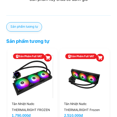
Sản phẩm tương tự
Sản phẩm tương tự
Sản Phẩm Full VAT
Sản Phẩm Full VAT
Tản Nhiệt Nước
Tản Nhiệt Nước
THERMALRIGHT FROZEN
THERMALRIGHT Frozen
1.790.000đ
2.510.000đ
PRISM 360 ARGB Black |
Warframe 360 SE ARGB