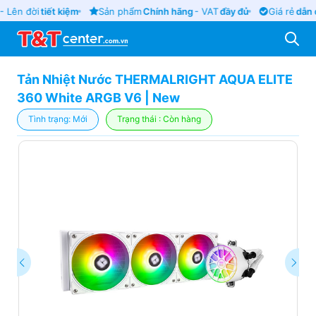
 Lên đời
tiết kiệm
Sản phẩm
Chính hãng
- VAT
đầy đủ
Giá rẻ
dẫn đ
Tản Nhiệt Nước THERMALRIGHT AQUA ELITE
360 White ARGB V6 | New
Tình trạng: Mới
Trạng thái : Còn hàng