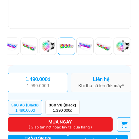
1.490.000đ
Liên hệ
1.990.000đ
Khi thu cũ lên đời máy*
360 V6 (Black)
360 V6 (Black)
1.490.000đ
1.390.000đ
MUA NGAY
( Giao tận nơi hoặc lấy tại cửa hàng )
TRẢ GÓP 0%