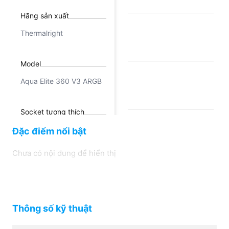
Hãng sản xuất
Thermalright
Model
Aqua Elite 360 V3 ARGB
Socket tương thích
Nhôm
Intel LGA115x / 1200 /
Đặc điểm nổi bật
1700 / 2011/ 2066
Chưa có nội dung để hiển thị
Vật liệu tản nhiệt
Nhôm
Thông số kỹ thuật