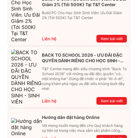
Giảm 2% (Tới 500K) Tại T&T Center
Build PC Cho Học Sinh Sinh Viên: Ưu Đãi Giảm
2% (Tới 500K) Tại T&T Center
Liên hệ
Xem bài viết
BACK TO SCHOOL 2026 - ƯU ĐÃI ĐẶC
QUYỀN DÀNH RIÊNG CHO HỌC SINH -
SINH VIÊN
T&T Center mang đến siêu chương trình "Back To
School 2026" với những ưu đãi độc quyền "có
một không hai". Đừng để chiếc ví phải "ét-ô-ét",
cùng khám phá ngay ưu đãi siêu khủng dưới đây
nhé!
Liên hệ
Xem bài viết
Hướng dẫn đặt hàng Online
Với mong muốn mang đến cho Quý khách hàng
sự tiện lợi trong việc mua sắm sản phẩm công
nghệ từ xa. Trong bài viết này, T&T Center sẽ