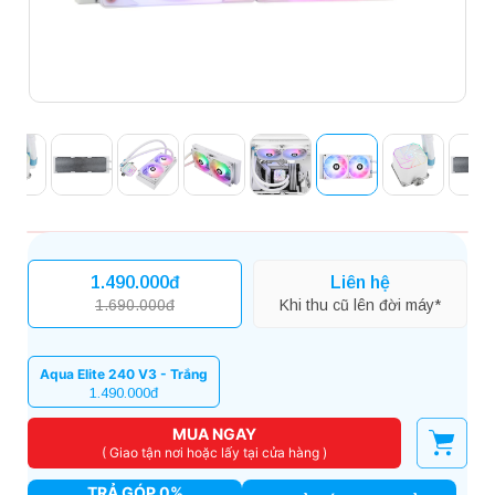
1.490.000đ
Liên hệ
1.690.000đ
Khi thu cũ lên đời máy*
Aqua Elite 240 V3 - Trắng
1.490.000đ
MUA NGAY
( Giao tận nơi hoặc lấy tại cửa hàng )
TRẢ GÓP 0%