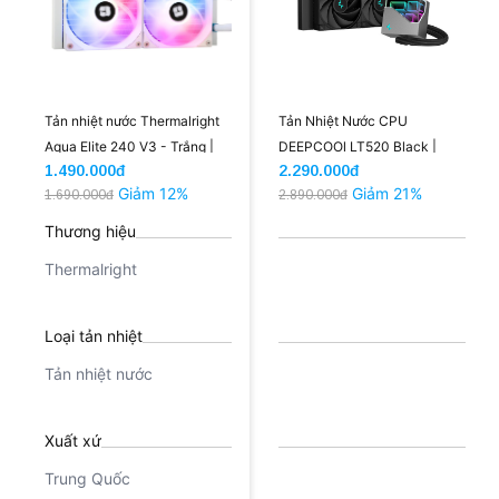
Tản nhiệt nước Thermalright
Tản Nhiệt Nước CPU
Aqua Elite 240 V3 - Trắng |
DEEPCOOl LT520 Black |
1.490.000đ
2.290.000đ
ARGB
New
Giảm 12%
Giảm 21%
1.690.000đ
2.890.000đ
Thương hiệu
Thermalright
Loại tản nhiệt
Tản nhiệt nước
Xuất xứ
Trung Quốc