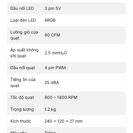
Đầu nối LED
3 pin 5V
Loại đèn LED
ARGB
Luồng gió của
60 CFM
quạt
Áp suất không
2.5 mmH₂O
khí quạt
Đầu nối quạt
4 pin PWM
Tiếng ồn của
25 dBA
quạt
Tốc độ quạt
600 – 1800 RPM
Trọng lượng
1.2 kg
Kích thước
240 x 120 x 27 mm
Màu sắc
Trắng