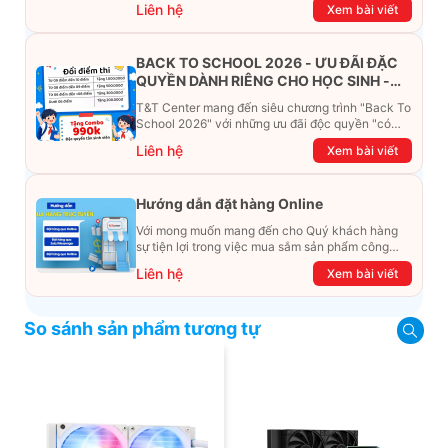
Liên hệ
Xem bài viết
BACK TO SCHOOL 2026 - ƯU ĐÃI ĐẶC
QUYỀN DÀNH RIÊNG CHO HỌC SINH -
SINH VIÊN
T&T Center mang đến siêu chương trình "Back To
School 2026" với những ưu đãi độc quyền "có
một không hai". Đừng để chiếc ví phải "ét-ô-ét",
Liên hệ
Xem bài viết
cùng khám phá ngay ưu đãi siêu khủng dưới đây
nhé!
Hướng dẫn đặt hàng Online
Với mong muốn mang đến cho Quý khách hàng
sự tiện lợi trong việc mua sắm sản phẩm công
nghệ từ xa. Trong bài viết này, T&T Center sẽ
Liên hệ
Xem bài viết
hướng dẫn chi tiết cách mua hàng trực tuyến qua
các kênh online Website, Zalo, Messenger và
hotline để khách hàng có thể mua sắm một cách
So sánh sản phẩm tương tự
dễ dàng và nhanh chóng nhất. Cùng xem ngay
nhé!