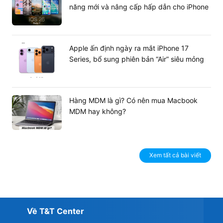
năng mới và nâng cấp hấp dẫn cho iPhone
Apple ấn định ngày ra mắt iPhone 17
Series, bổ sung phiên bản “Air” siêu mỏng
Hàng MDM là gì? Có nên mua Macbook
MDM hay không?
Xem tất cả bài viết
Về T&T Center