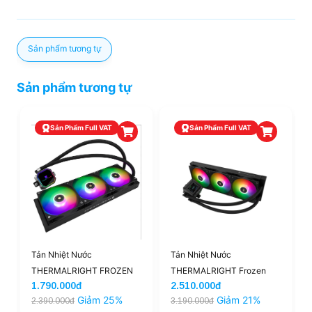
Sản phẩm tương tự
Sản phẩm tương tự
Sản Phẩm Full VAT
Sản Phẩm Full VAT
Tản Nhiệt Nước
Tản Nhiệt Nước
THERMALRIGHT FROZEN
THERMALRIGHT Frozen
1.790.000đ
2.510.000đ
PRISM 360 ARGB Black |
Warframe 360 SE ARGB
Giảm 25%
Giảm 21%
2.390.000đ
3.190.000đ
New
(LCD) | New