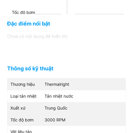
Tốc độ bơm
3000 RPM
3100 vòng / phút ± 10%
Đặc điểm nổi bật
Chưa có nội dung để hiển thị
Vật liệu tản nhiệt
Hợp kim
Nhôm
Thông số kỹ thuật
Thương hiệu
Thermalright
Loại tản nhiệt
Tản nhiệt nước
Xuất xứ
Trung Quốc
Tốc độ bơm
3000 RPM
Vật liệu tản