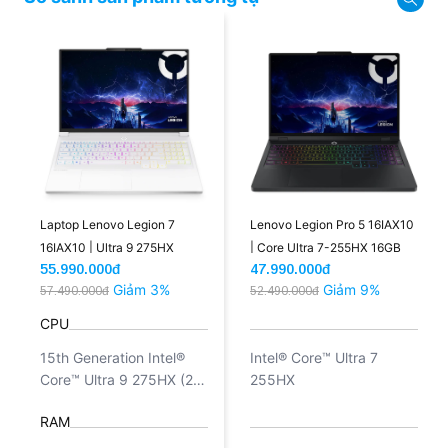
nhé!
Laptop Lenovo Legion 7
Lenovo Legion Pro 5 16IAX10
16IAX10 | Ultra 9 275HX
| Core Ultra 7-255HX 16GB
55.990.000đ
47.990.000đ
32GB 1TB RTX 5070 16inch
1TB 5070 8GB 16'' 2.5K OLED
Giảm 3%
Giảm 9%
57.490.000đ
52.490.000đ
Oled WQXGA 165Hz (New)
(New)
CPU
15th Generation Intel®
Intel® Core™ Ultra 7
Core™ Ultra 9 275HX (24-
255HX
Core, 24-Thread, 36MB
RAM
Cache, up to 5.4GHz
Max Turbo Frequency –