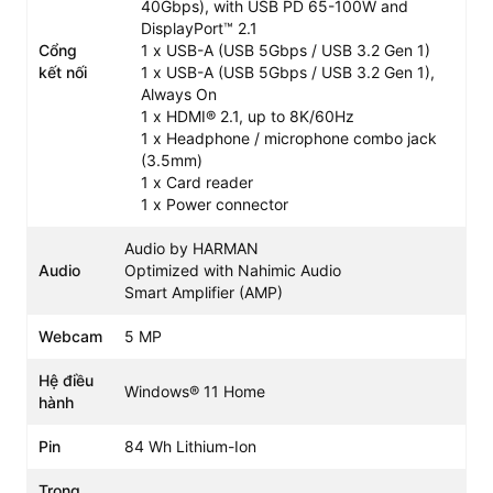
40Gbps), with USB PD 65-100W and
Hệ Thống Tản Nhiệt Legion ColdFront – Luôn
DisplayPort™ 2.1
Cổng
1 x USB-A (USB 5Gbps / USB 3.2 Gen 1)
Mát Khi Chạy Tải Nặng
kết nối
1 x USB-A (USB 5Gbps / USB 3.2 Gen 1),
Một trong những điểm mạnh lớn nhất của
Lenovo Legion
Always On
7 16IAX10
chính là hệ thống tản nhiệt Legion ColdFront
1 x HDMI® 2.1, up to 8K/60Hz
thế hệ mới với quạt kép hiệu suất cao, nhiều ống dẫn
1 x Headphone / microphone combo jack
nhiệt và khe thoát gió thông minh. Hệ thống này giúp
(3.5mm)
1 x Card reader
máy duy trì nhiệt độ ổn định ngay cả khi chơi game nặng
1 x Power connector
hay render liên tục trong thời gian dài, hạn chế tình
trạng throttling và giữ cho hiệu năng của CPU Intel Core
Audio by HARMAN
Ultra 9 275HX và GPU RTX 5070 luôn hoạt động ở mức
Audio
Optimized with Nahimic Audio
tối đa.
Smart Amplifier (AMP)
Webcam
5 MP
Vì Sao Nên Mua Lenovo Legion 7 16IAX10 Tại
Hệ điều
Windows® 11 Home
hành
T&T Center
Sự kết hợp giữa hiệu năng khủng, đồ họa mạnh, màn
Pin
84 Wh Lithium-Ion
hình OLED đỉnh cao và thiết kế cao cấp giúp
Lenovo
Legion 7 16IAX10
trở thành chiếc laptop gaming toàn
Trọng