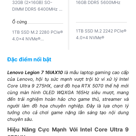
32GB (2x16GB) SO-
16GB DDR5 5600MHz
13 TOPS NPU)
DIMM DDR5 6400MHz (2
slots, nâng cấp tối đa
Ổ cứng
32GB)
1TB SSD M.2 2242 PCIe®
1TB SSD M.2 2280 PCIe®
4.0x4 NVMe®
4.0x4 NVMe®
(2 slots M.2 2280 PCIe®
Card VGA
4.0 x4)
Đặc điểm nổi bật
NVIDIA® GeForce RTX™
NVIDIA® GeForce RTX™
5070 8GB GDDR7, Boost
5070 8GB GDDR7
Lenovo Legion 7 16IAX10
là mẫu laptop gaming cao cấp
Clock 2347MHz, TGP
của Lenovo, hội tụ sức mạnh vượt trội từ vi xử lý Intel
115W, 798 AI TOPS
Màn hình
Core Ultra 9 275HX, card đồ họa RTX 5070 thế hệ mới
16 inch (2560x1600)
16 inch WQXGA
cùng màn hình OLED WQXGA 165Hz siêu mượt, mang
OLED 500nits Glossy,
(2560×1600) OLED,
đến trải nghiệm hoàn hảo cho game thủ, streamer và
100% DCI-P3, 165Hz,
165Hz, 100% DCI-P3,
người làm đồ họa chuyên nghiệp. Đây là lựa chọn lý
DisplayHDR™ True Black
Dolby Vision®,
tưởng cho cả chơi game nặng lẫn sáng tạo nội dung
1000, Dolby Vision®, G-
DisplayHDR™ True Black
chuyên sâu.
SYNC®, Low Blue Light,
1000, G-SYNC®, Low
Hiệu Năng Cực Mạnh Với Intel Core Ultra 9
High Gaming
Blue Light, 500nits