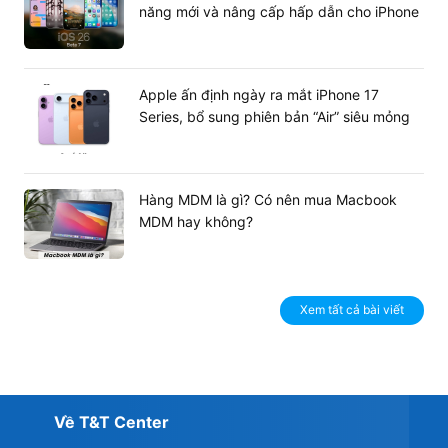
năng mới và nâng cấp hấp dẫn cho iPhone
Apple ấn định ngày ra mắt iPhone 17
Series, bổ sung phiên bản “Air” siêu mỏng
Hàng MDM là gì? Có nên mua Macbook
MDM hay không?
Xem tất cả bài viết
Về T&T Center