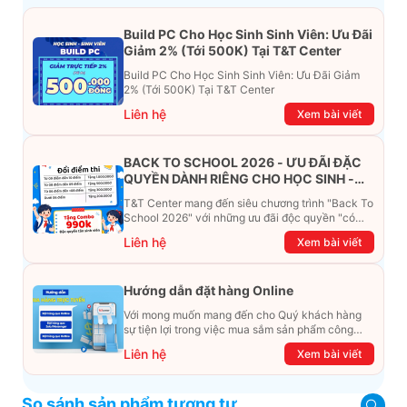
Build PC Cho Học Sinh Sinh Viên: Ưu Đãi
Giảm 2% (Tới 500K) Tại T&T Center
Build PC Cho Học Sinh Sinh Viên: Ưu Đãi Giảm
2% (Tới 500K) Tại T&T Center
Liên hệ
Xem bài viết
BACK TO SCHOOL 2026 - ƯU ĐÃI ĐẶC
QUYỀN DÀNH RIÊNG CHO HỌC SINH -
SINH VIÊN
T&T Center mang đến siêu chương trình "Back To
School 2026" với những ưu đãi độc quyền "có
một không hai". Đừng để chiếc ví phải "ét-ô-ét",
Liên hệ
Xem bài viết
cùng khám phá ngay ưu đãi siêu khủng dưới đây
nhé!
Hướng dẫn đặt hàng Online
Với mong muốn mang đến cho Quý khách hàng
sự tiện lợi trong việc mua sắm sản phẩm công
nghệ từ xa. Trong bài viết này, T&T Center sẽ
Liên hệ
Xem bài viết
hướng dẫn chi tiết cách mua hàng trực tuyến qua
các kênh online Website, Zalo, Messenger và
hotline để khách hàng có thể mua sắm một cách
So sánh sản phẩm tương tự
dễ dàng và nhanh chóng nhất. Cùng xem ngay