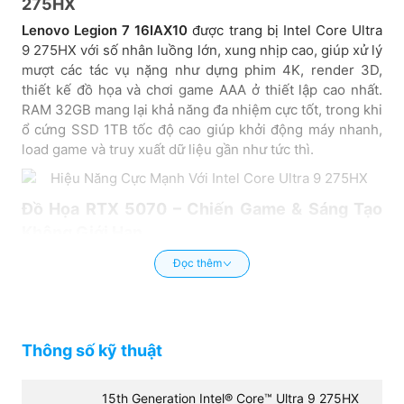
275HX
Performance, Flicker Free
Lenovo Legion 7 16IAX10
được trang bị Intel Core Ultra
9 275HX với số nhân luồng lớn, xung nhịp cao, giúp xử lý
mượt các tác vụ nặng như dựng phim 4K, render 3D,
thiết kế đồ họa và chơi game AAA ở thiết lập cao nhất.
RAM 32GB mang lại khả năng đa nhiệm cực tốt, trong khi
ổ cứng SSD 1TB tốc độ cao giúp khởi động máy nhanh,
load game và truy xuất dữ liệu gần như tức thì.
Đồ Họa RTX 5070 – Chiến Game & Sáng Tạo
Không Giới Hạn
Card đồ họa NVIDIA GeForce RTX 5070 hỗ trợ Ray
Đọc thêm
Tracing và DLSS thế hệ mới cho hình ảnh chân thực,
hiệu ứng ánh sáng sống động và khung hình ổn định.
Lenovo Legion 7 16IAX10 trở thành công cụ lý tưởng cho
game thủ hardcore, designer, editor, kiến trúc sư và
Thông số kỹ thuật
những người làm nội dung số chuyên nghiệp.
15th Generation Intel® Core™ Ultra 9 275HX