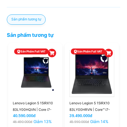
Sản phẩm tương tự
Sản phẩm tương tự
Sản Phẩm Full VAT
Sản Phẩm Giá Tốt
Lenovo Legion 5 15IRX10
Lenovo Legion 5 | Core i9-
83LY00HRVN | Core™ i7-
14900HX 16GB 1TB RTX
39.490.000đ
42.490.000đ
13650HX 16GB 512GB
5070 8GB 15.1'' 2K5 OLED
Giảm 14%
Giảm 20%
45.990.000đ
52.990.000đ
|RTX™ 5050 15.3'' WUXGA
165Hz (Outlet)