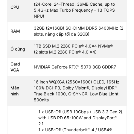
(24-Core, 24-Thread, 36MB Cache, up to
CPU
5.4GHz Max Turbo Frequency – 13 TOPS
Thiết Kế Cao Cấp & Tản Nhiệt Hàng Đầu
NPU)
Lenovo Legion 7 16IAX10
sở hữu thiết kế kim loại cao
cấp, chắc chắn và sang trọng với phong cách gaming
32GB (2x16GB) SO-DIMM DDR5 6400MHz (2
RAM
mạnh mẽ. Hệ thống tản nhiệt Legion ColdFront tiên tiến
slots, nâng cấp tối đa 32GB)
giúp duy trì nhiệt độ ổn định ngay cả khi hoạt động ở
cường độ cao trong thời gian dài, đảm bảo hiệu suất luôn
1TB SSD M.2 2280 PCIe® 4.0x4 NVMe®
Ổ cứng
(2 slots M.2 2280 PCIe® 4.0 x4)
được phát huy tối đa.
Card
NVIDIA® GeForce RTX™ 5070 8GB GDDR7
VGA
Màn Hình OLED WQXGA 165Hz – Trải Nghiệm
Hình Ảnh Đỉnh Cao
16 inch WQXGA (2560×1600) OLED, 165Hz,
Màn
100% DCI-P3, Dolby Vision®, DisplayHDR™
Màn hình 16 inch OLED độ phân giải WQXGA kết hợp tần
hình
True Black 1000, G-SYNC®, Low Blue Light,
số quét 165Hz mang lại hình ảnh sắc nét, màu sắc rực rỡ,
500nits
độ tương phản sâu và chuyển động mượt mà tuyệt đối.
Đây là lợi thế cực lớn cho cả gaming lẫn công việc đồ
1 x USB-C® (USB 10Gbps / USB 3.2 Gen 2),
họa, chỉnh sửa ảnh và video chuyên nghiệp.
with USB PD 65-100W and DisplayPort™
2.1
1 x USB-C® (Thunderbolt™ 4 / USB4®