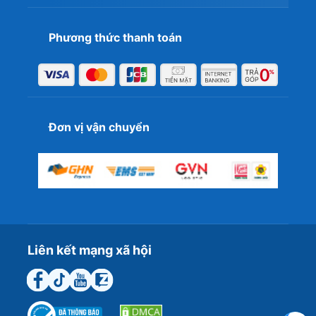
T&T đang có nhiều ưu đãi và các CTKM, nếu bạn đang
tìm kiếm mẫu laptop gaming vừa mạnh lại còn bền bỉ thì
đây là một trong những sự lựa chọn đúng đắn.
Phương thức thanh toán
Đơn vị vận chuyển
Liên kết mạng xã hội