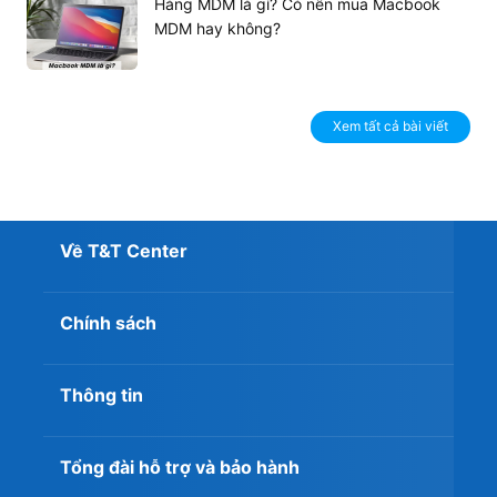
tượng. Dòng gaming còn phù hợp cho các tân sinh viên
Hàng MDM là gì? Có nên mua Macbook
MDM hay không?
học các ngành IT, đồ họa, 3D…
Xem tất cả bài viết
Về T&T Center
Chính sách
Mua Lenovo Legion 5 Pro 2023 | Core i7
Thông tin
- 13700HX chính hãng, giá tốt tại T&T
Center
Tổng đài hỗ trợ và bảo hành
Hiện nay, đối với các dòng máy Lenovo Legion thì bên