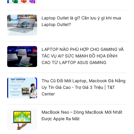
Màn hình sắc nét, chân thực
Điểm nhấn cho dòng sản phẩm
Lenovo
Legion 5 Pro
Laptop Outlet là gì? Cần lưu ý gì khi mua
chính là màn hình. Với kích thước 16 inch – thông
2023
Laptop Outlet?
số màn hình lần đầu tiên xuất hiện ở laptop gaming,
người dùng sẽ được đắm chìm trong từng khung hình,
tạo sự thoải mái khi làm việc chơi game giải trí
LAPTOP NÀO PHÙ HỢP CHO GAMING VÀ
TÁC VỤ AI? SỨC MẠNH ĐỒ HỌA ĐỈNH
CAO TỪ LAPTOP ASUS GAMING
Thu Cũ Đổi Mới Laptop, Macbook Đà Nẵng
Uy Tín Giá Cao - Trợ Giá 3 Triệu | T&T
Center
MacBook Neo – Dòng MacBook Mới Nhất
Được Apple Ra Mắt