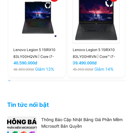
Lenovo Legion 5 15IRX10
Lenovo Legion 5 15IRX10
83LY00HQVN | Core i7-
83LY00HRVN | Core™ i7-
40.590.000đ
39.490.000đ
B
13650HX 16GB 512GB RTX
13650HX 16GB 512GB
Giảm 13%
Giảm 14%
46.490.000đ
45.990.000đ
5060 15.3inch WUXGA
|RTX™ 5050 15.3'' WUXGA
165Hz (New)
165Hz (New)
Tin tức nổi bật
Thông Báo Cập Nhật Bảng Giá Phần Mềm
Microsoft Bản Quyền