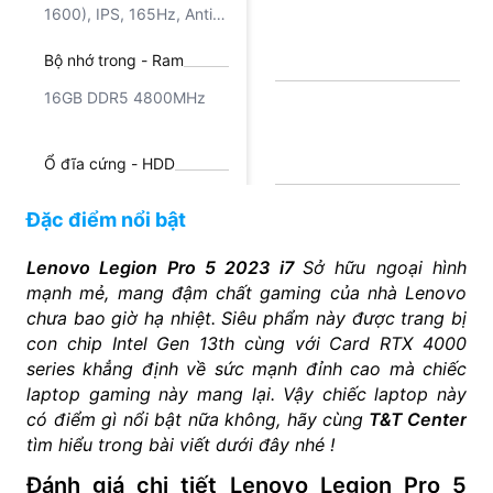
1600), IPS, 165Hz, Anti-
Glare, Non-Touch,
Bộ nhớ trong - Ram
100%sRGB, 300 nits, Low
Blue Light
16GB DDR5 4800MHz
Ổ đĩa cứng - HDD
512GB PCIe Gen4 M.2
Đặc điểm nổi bật
SSD
Lenovo Legion Pro 5 2023 i7
Sở hữu ngoại hình
Card đồ hoạ - Video
mạnh mẻ, mang đậm chất gaming của nhà Lenovo
NVIDIA® GeForce RTX™
chưa bao giờ hạ nhiệt. Siêu phẩm này
được trang bị
4060 8GB GDDR6
con chip Intel Gen 13th cùng với Card RTX 4000
series khẳng định về sức mạnh đỉnh cao mà chiếc
laptop gaming này mang lại. Vậy chiếc laptop này
có điểm gì nổi bật nữa không, hãy cùng
T&T Center
tìm hiểu trong bài viết dưới đây nhé !
Đánh giá chi tiết Lenovo Legion Pro 5