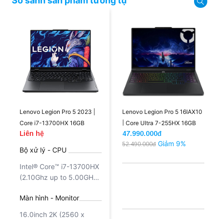
So sánh sản phẩm tương tự
nhé!
Lenovo Legion Pro 5 2023 |
Lenovo Legion Pro 5 16IAX10
Core i7-13700HX 16GB
| Core Ultra 7-255HX 16GB
Liên hệ
47.990.000đ
512GB RTX 4060 8GB 16'' 2K
1TB 5070 8GB 16'' 2.5K OLED
Giảm 9%
52.490.000đ
165Hz (New)
(New)
Bộ xử lý - CPU
Intel® Core™ i7-13700HX
(2.10Ghz up to 5.00GHz,
30MB Cache)
Màn hình - Monitor
16.0inch 2K (2560 x