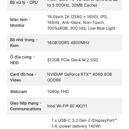
Bộ xử lý - CPU
to 5.00GHz, 30MB Cache)
16.0inch 2K (2560 x 1600), IPS,
Màn hình -
Ngoài ra,
Lenovo Legion 5 Pro 2023 | Core i7 -
165Hz, Anti-Glare, Non-Touch,
Monitor
được nhà sản xuất trang bị card đồ họa rời
13700HX
100%sRGB, 300 nits, Low Blue Light
NVIDIA GeForce RTX 4060 đáp ứng tốt nhu cầu giải
Bộ nhớ trong -
trí và làm việc. Đồng thời đem lại cho người dùng khả
16GB DDR5 4800MHz
Ram
năng thao tác render video, chỉnh sửa hình ảnh hay
chơi các tựa game hot như FO4, LOL, VALORANT… ở
Ổ đĩa cứng -
512GB PCIe Gen4 M.2 SSD
mức cài đặt medium đến high một cách mượt mà.
HDD
Thiết kế hiện đại
Card đồ hoạ -
NVIDIA® GeForce RTX™ 4060 8GB
một trong những phiên
Lenovo Legion 5 Pro 2023 i7
Video
GDDR6
bản hoàn hảo nhất của dòng laptop gaming nhà
Webcam
1080p FHD
Lenovo bởi thiết kế vỏ kim loại, trọng lượng khoảng 2.5
Kg. Không quá là nặng so với một chiếc máy 16-inch,
Giao tiếp mạng -
mang trong mình cấu hình siêu khủng.
Intel Wi-Fi® 6E AX211
Communications
1 x USB-C 3.2 Gen 2 (DisplayPort™
1.4, power delivery 140W)