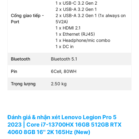
1 x USB-C 3.2 Gen 2
2 x USB-A 3.2 Gen 1
Cổng giao tiếp -
2 x USB-A 3.2 Gen 1 (1x always on
Port
5V2A)
1 x HDMI 2.1
1 x Ethernet (RJ45)
1 x Headphone/mic combo
1 x DC in
Bluetooth
Bluetooth 5.1
Pin
6Cell, 80WH
Trọng lượng
2.50 kg
Vẫn là thiết kế bắt mắt trên mặt A với dòng chữ
Đánh giá & nhận xét Lenovo Legion Pro 5
“LEGION” quen thuộc, sở hữu khung máy bằng nhôm
2023 | Core i7-13700HX 16GB 512GB RTX
cao cấp, màu bạc sáng bóng sang trọng. Với những ưu
4060 8GB 16'' 2K 165Hz (New)
điểm đó nên nó được áp dụng rộng rãi cho các dòng