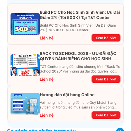
Build PC Cho Học Sinh Sinh Viên: Ưu Đãi
Giảm 2% (Tới 500K) Tại T&T Center
Build PC Cho Học Sinh Sinh Viên: Ưu Đãi Giảm
2% (Tới 500K) Tại T&T Center
Liên hệ
Xem bài viết
BACK TO SCHOOL 2026 - ƯU ĐÃI ĐẶC
QUYỀN DÀNH RIÊNG CHO HỌC SINH -
SINH VIÊN
T&T Center mang đến siêu chương trình "Back To
School 2026" với những ưu đãi độc quyền "có
một không hai". Đừng để chiếc ví phải "ét-ô-ét",
Liên hệ
Xem bài viết
cùng khám phá ngay ưu đãi siêu khủng dưới đây
nhé!
Hướng dẫn đặt hàng Online
Với mong muốn mang đến cho Quý khách hàng
sự tiện lợi trong việc mua sắm sản phẩm công
nghệ từ xa. Trong bài viết này, T&T Center sẽ
Liên hệ
Xem bài viết
hướng dẫn chi tiết cách mua hàng trực tuyến qua
các kênh online Website, Zalo, Messenger và
hotline để khách hàng có thể mua sắm một cách
dễ dàng và nhanh chóng nhất. Cùng xem ngay