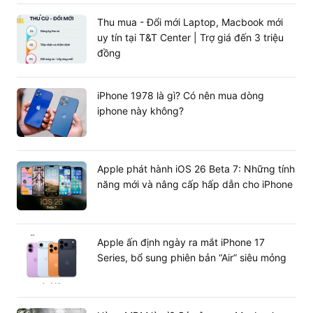
Thu mua - Đổi mới Laptop, Macbook mới
uy tín tại T&T Center | Trợ giá đến 3 triệu
đồng
iPhone 1978 là gì? Có nên mua dòng
Ngoài ra, siêu phẩm này được trang bị màn hình với tỉ lệ
iphone này không?
16:10, độ phân giải 2k (2560×1600), có tốc độ quét
165Hz, độ sáng 300 nits và có độ bao phủ màu cho dải
màu rộng, màu sắc phong phú, sống động và hình ảnh
chuyển động một cách mượt mà.
Apple phát hành iOS 26 Beta 7: Những tính
năng mới và nâng cấp hấp dẫn cho iPhone
Vì sao nên mua Lenovo Legion 5 Pro
2023 | Core i7 - 13700HX vào thời điểm
này ?
Apple ấn định ngày ra mắt iPhone 17
Với nhu cầu của thị trường thì dòng laptop gaming
Series, bổ sung phiên bản “Air” siêu mỏng
hứa hẹn là một trong
Lenovo
Legion 5 Pro 2023
những sự lựa chọn tuyệt vời bởi thiết kế độc đáo, cá
tính cùng với hiệu năng và những thông số kỹ thuật ấn