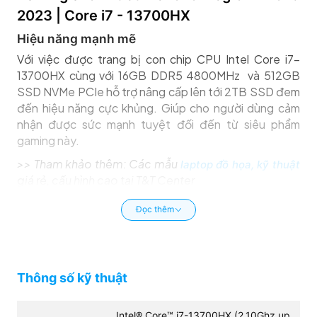
2023 | Core i7 - 13700HX
Hiệu năng mạnh mẽ
Với việc được trang bị con chip CPU Intel Core i7-
13700HX cùng với 16GB DDR5 4800MHz và 512GB
SSD NVMe PCIe hỗ trợ nâng cấp lên tới 2TB SSD đem
đến hiệu năng cực khủng. Giúp cho người dùng cảm
nhận được sức mạnh tuyệt đối đến từ siêu phẩm
gaming này.
>> Tham khảo thêm: Các mẫu
laptop đồ họa, kỹ thuật
giá rẻ, cấu hình cao tại T&T Center
Đọc thêm
Thông số kỹ thuật
Intel® Core™ i7-13700HX (2.10Ghz up