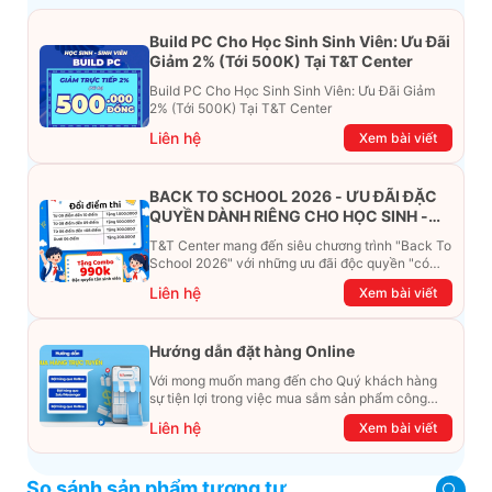
Build PC Cho Học Sinh Sinh Viên: Ưu Đãi
Giảm 2% (Tới 500K) Tại T&T Center
Build PC Cho Học Sinh Sinh Viên: Ưu Đãi Giảm
2% (Tới 500K) Tại T&T Center
Liên hệ
Xem bài viết
BACK TO SCHOOL 2026 - ƯU ĐÃI ĐẶC
QUYỀN DÀNH RIÊNG CHO HỌC SINH -
SINH VIÊN
T&T Center mang đến siêu chương trình "Back To
School 2026" với những ưu đãi độc quyền "có
một không hai". Đừng để chiếc ví phải "ét-ô-ét",
Liên hệ
Xem bài viết
cùng khám phá ngay ưu đãi siêu khủng dưới đây
nhé!
Hướng dẫn đặt hàng Online
Với mong muốn mang đến cho Quý khách hàng
sự tiện lợi trong việc mua sắm sản phẩm công
nghệ từ xa. Trong bài viết này, T&T Center sẽ
Liên hệ
Xem bài viết
hướng dẫn chi tiết cách mua hàng trực tuyến qua
các kênh online Website, Zalo, Messenger và
hotline để khách hàng có thể mua sắm một cách
So sánh sản phẩm tương tự
dễ dàng và nhanh chóng nhất. Cùng xem ngay