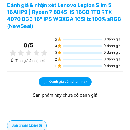
Đánh giá & nhận xét Lenovo Legion Slim 5
Đến ngay store gần nhất hoặc liên hệ
Hotline
16AHP9 | Ryzen 7 8845HS 16GB 1TB RTX
0898.143.789
để được tư vấn siêu phẩm gaming này
nhé!
4070 8GB 16'' IPS WQXGA 165Hz 100% sRGB
(NewSeal)
0
đánh giá
5
0
/5
0
đánh giá
4
0
đánh giá
3
0
đánh giá
0
2
đánh giá & nhận xét
0
đánh giá
1
Đánh giá sản phẩm này
Sản phẩm này chưa có đánh giá
Sản phẩm tương tự