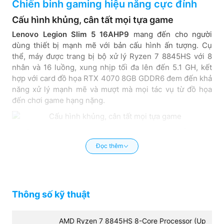
Chiến binh gaming hiệu năng cực đỉnh
Cấu hình khủng, cân tất mọi tựa game
Lenovo Legion Slim 5 16AHP9
mang đến cho người
dùng thiết bị mạnh mẽ với bản cấu hình ấn tượng. Cụ
thể, máy được trang bị bộ xử lý Ryzen 7 8845HS với 8
nhân và 16 luồng, xung nhịp tối đa lên đến 5.1 GH, kết
hợp với card đồ họa RTX 4070 8GB GDDR6 đem đến khả
năng xử lý mạnh mẽ và mượt mà mọi tác vụ từ đồ họa
đến chơi game hạng nặng.
Chiếc laptop gaming này còn được trang bị sẵn RAM
16GB đảm bảo cho khả năng làm việc đa nhiệm một cách
Đọc thêm
ổn định và mượt mà. Ngoài ra, máy còn sở hữu ổ cứng
SSD 1TB vừa cung cấp không gian lưu trữ lớn vừa giúp
cho việc khởi động máy và các ứng dụng trở nên nhanh
chóng.
Thông số kỹ thuật
Thiết kế gaming đẹp mắt
Bạn sẽ dễ dàng bị thu hút bởi ngoại hình của
Lenovo
AMD Ryzen 7 8845HS 8-Core Processor (Up