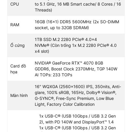
Legion Slim 5 16AHP9 RTX 4070
, bởi thiết kế mạnh mẽ,
CPU
to 5.1 GHz, 16 MB Smart cache/ 8 Cores / 16
tone màu Luna Grey cuốn hút. Vỏ máy được làm từ
Threads)
nhôm cao cấp vừa sang trọng vừa bền bỉ, giúp cho các
16GB (16x1) DDR5 5600MHz (2x SO-DIMM
linh kiện bên trong một cách tốt nhất. Máy có trọng
RAM
socket, up to 32GB SDRAM)
lượng 2.3 kg, với một chiếc laptop gaming thì trọng
lượng này đáp ứng tốt nhu cầu di chuyển của người
1TB SSD M.2 2280 PCIe® 4.0x4
dùng.
Ổ cứng
NVMe® (Còn trống 1x M.2 2280 PCIe® 4.0
x4 slot)
>> Xem thêm:
Các dòng laptop gaming giá rẻ, cấu hình
NVIDIA® GaeForce RTX™ 4070 8GB
Card đồ
mạnh mẽ -
Lenovo LOQ
GDDR6, Boost Clock 2370MHz, TGP 140W
họa
AI TOPs: 233 TOPs
Trải nghiệm hình ảnh sống động
Bên cạnh cấu hình ấn tượng,
Lenovo Legion Slim 5
16" WQXGA (2560x1600) IPS, 350nits, Anti-
16AHP9
cũng sở hữu màn hình vô cùng chất lượng. Màn
glare, 100% sRGB, 165Hz, Dolby® Vision®,
Màn hình
G-SYNC®, Free-Sync Premium, Low Blue
hình có kích thước 16 inch, độ phân giải WQXGA
Light, Factory Color Calibration
(2560x1600) đi cùng độ phủ màu 100% sRGB đem đến
trải nghiệm mãn nhãn, hình ảnh được hiển thị một cách
1x USB-C® (USB 10Gbps / USB 3.2 Gen
sống động và chân thực.
2), with PD 140W and DisplayPort™ 1.4
1x USB-C® (USB 10Gbps / USB 3.2 Gen