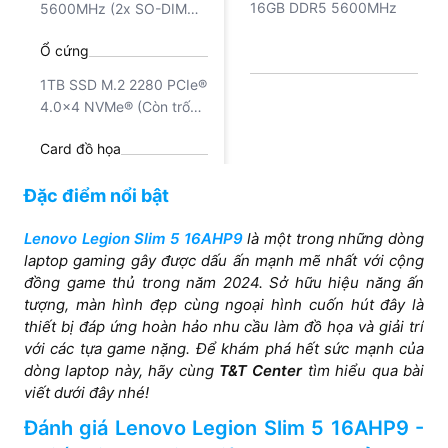
16GB DDR5 5600MHz
5600MHz (2x SO-DIMM
socket, up to 32GB
Ổ cứng
SDRAM)
1TB SSD M.2 2280 PCIe®
4.0x4 NVMe® (Còn trống
1x M.2 2280 PCIe® 4.0
Card đồ họa
x4 slot)
NVIDIA® GaeForce RTX™
Đặc điểm nổi bật
4070 8GB GDDR6, Boost
Clock 2370MHz, TGP
Lenovo Legion Slim 5 16AHP9
là một trong những dòng
Màn hình
140W AI TOPs: 233
laptop gaming gây được dấu ấn mạnh mẽ nhất với cộng
TOPs
16" WQXGA
đồng game thủ trong năm 2024. Sở hữu hiệu năng ấn
16 inch (2560x1600)
(2560x1600) IPS,
tượng, màn hình đẹp cùng ngoại hình cuốn hút đây là
OLED 500nits Glossy,
350nits, Anti-glare, 100%
thiết bị đáp ứng hoàn hảo nhu cầu làm đồ họa và giải trí
100% DCI-P3, 165Hz,
sRGB, 165Hz, Dolby®
với các tựa game nặng. Để khám phá hết sức mạnh của
DisplayHDR™ True Black
Vision®, G-SYNC®, Free-
dòng laptop này, hãy cùng
T&T Center
tìm hiểu qua bài
1000, Dolby Vision®, G-
Sync Premium, Low Blue
viết dưới đây nhé!
SYNC®, Low Blue Light,
Light, Factory Color
High Gaming
Đánh giá Lenovo Legion Slim 5 16AHP9 -
Calibration
Performance, Flicker Free