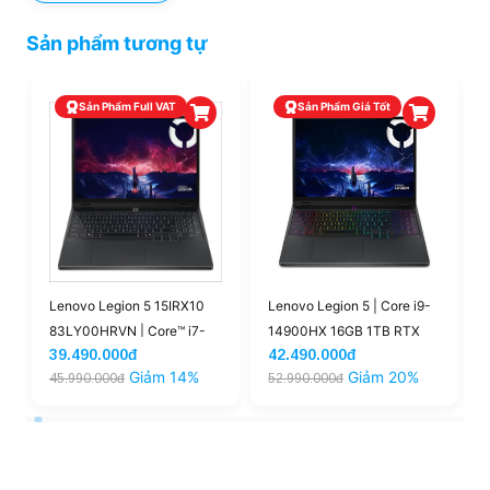
Sản phẩm tương tự
Sản Phẩm Full VAT
Sản Phẩm Giá Tốt
Lenovo Legion 5 15IRX10
Lenovo Legion 5 | Core i9-
83LY00HRVN | Core™ i7-
14900HX 16GB 1TB RTX
39.490.000đ
42.490.000đ
13650HX 16GB 512GB
5070 8GB 15.1'' 2K5 OLED
Giảm 14%
Giảm 20%
45.990.000đ
52.990.000đ
|RTX™ 5050 15.3'' WUXGA
165Hz (Outlet)
165Hz (New)