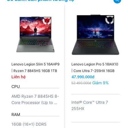
nhé!
Lenovo Legion Slim 5 16AHP9
Lenovo Legion Pro 5 16IAX10
| Ryzen 7 8845HS 16GB 1TB
| Core Ultra 7-255HX 16GB
Liên hệ
47.990.000đ
RTX 4070 8GB 16'' IPS
1TB 5070 8GB 16'' 2.5K OLED
Giảm 9%
52.490.000đ
WQXGA 165Hz 100% sRGB
(New)
CPU
(NewSeal)
AMD Ryzen 7 8845HS 8-
Intel® Core™ Ultra 7
Core Processor (Up to 5.1
255HX
GHz, 16 MB Smart
RAM
cache/ 8 Cores / 16
Threads)
16GB (16x1) DDR5