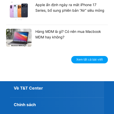
Apple ấn định ngày ra mắt iPhone 17
Series, bổ sung phiên bản “Air” siêu mỏng
Hàng MDM là gì? Có nên mua Macbook
MDM hay không?
Xem tất cả bài viết
Về T&T Center
Mua Lenovo Legion Pro 7i 2024 giá tốt tại
T&T Center ngay hôm nay
Chính sách
Nếu bạn là dân đồ họa hoặc game thủ chuyên nghiệp
đang tìm kiếm cho mình chiếc một chiếc laptop gaming