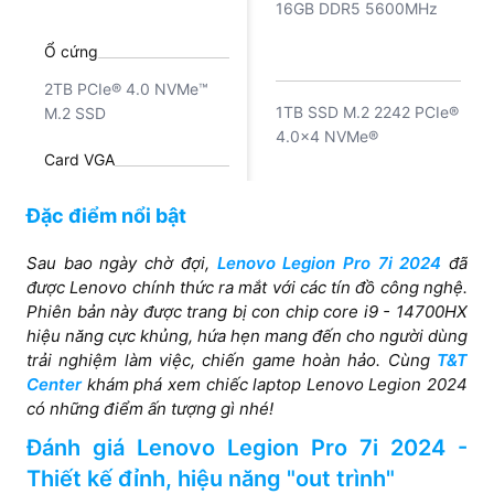
16GB DDR5 5600MHz
Threads, 36 MB Cache)
Ổ cứng
2TB PCIe® 4.0 NVMe™
1TB SSD M.2 2242 PCIe®
M.2 SSD
4.0x4 NVMe®
Card VGA
NVIDIA® GeForce RTX™
Đặc điểm nổi bật
NVIDIA® GeForce RTX™
4090 Laptop GPU,16GB
5070 8GB GDDR7, Boost
GDDR6 (175W),
Sau bao ngày chờ đợi,
Lenovo Legion Pro 7i 2024
đã
Mux Switch
Clock 2347MHz, TGP
2040MHz Boost Clock
được Lenovo chính thức ra mắt với các tín đồ công nghệ.
115W, 798 AI TOPS
Có
Phiên bản này được trang bị con chip core i9 - 14700HX
hiệu năng cực khủng, hứa hẹn mang đến cho người dùng
trải nghiệm làm việc, chiến game hoàn hảo. Cùng
T&T
Center
khám phá xem chiếc laptop Lenovo Legion 2024
có những điểm ấn tượng gì nhé!
Đánh giá Lenovo Legion Pro 7i 2024 -
Thiết kế đỉnh, hiệu năng "out trình"