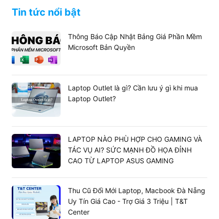
rộng rãi, bàn di chuột phản hồi nhanh chóng và ổn định
Tin tức nổi bật
giúp người dùng sử dụng một cách dễ dàng khi không có
sự hỗ trợ của chuột.
Thông Báo Cập Nhật Bảng Giá Phần Mềm
Microsoft Bản Quyền
Laptop Outlet là gì? Cần lưu ý gì khi mua
Laptop Outlet?
LAPTOP NÀO PHÙ HỢP CHO GAMING VÀ
TÁC VỤ AI? SỨC MẠNH ĐỒ HỌA ĐỈNH
CAO TỪ LAPTOP ASUS GAMING
Thu Cũ Đổi Mới Laptop, Macbook Đà Nẵng
Uy Tín Giá Cao - Trợ Giá 3 Triệu | T&T
Center