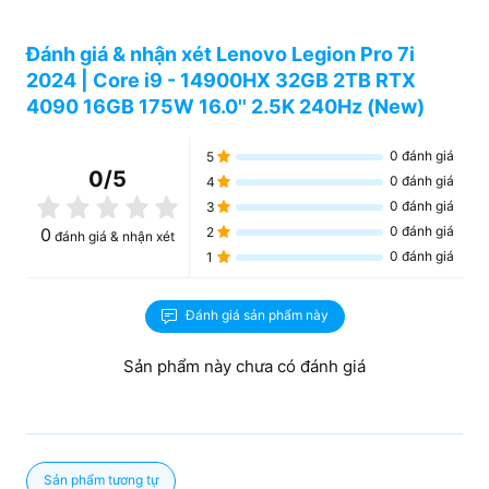
trữ không giới hạn.
Đánh giá & nhận xét Lenovo Legion Pro 7i
>> Xem thêm:
Các dòng laptop
Lenovo Slim
mỏng nhẹ,
mạnh mẽ giá ưu đãi tại T&T Center
2024 | Core i9 - 14900HX 32GB 2TB RTX
4090 16GB 175W 16.0'' 2.5K 240Hz (New)
Trải nghiệm đỉnh cao với màn hình 2.5K
Lenovo Legion Pro 7i 2024
được trang bị màn hình mà
0
đánh giá
5
mọi game thủ, dân đồ họa đều ao ước. Màn hình 16 inch
0
/5
0
đánh giá
4
độ phân giải 2.5K (2560 x 1600) độ phủ màu 100% RGB,
0
đánh giá
3
độ sáng lên đến 500 nits kết hợp với tấm nền IPS mang
0
đánh giá
0
2
đánh giá & nhận xét
đến cho người dùng trải nghiệm không thể hoàn hảo
0
đánh giá
1
hơn, mọi hình ảnh đều được hiển thị một cách sắc nét,
chân thực ở mọi góc nhìn.
Đánh giá sản phẩm này
Sản phẩm này chưa có đánh giá
Sản phẩm tương tự