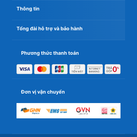
có ngoại hình mạnh mẽ, hiệu năng cao đi cùng màn hình
Thông tin
sắc nét, mượt mà thì laptop
Lenovo Legion Pro 7i 2024
sẽ là lựa chọn lý tưởng nhất.
Tổng đài hỗ trợ và bảo hành
Phương thức thanh toán
Đơn vị vận chuyển
Để mua laptop
Lenovo Legion Pro 7i 2024
với giá tốt
nhất thị trường kèm theo nhiều ưu đãi và chế độ bảo
hành dài lâu hãy đến ngay
T&T Center
với hệ thống
Store trên toàn quốc. Đặt hàng nhanh chóng qua