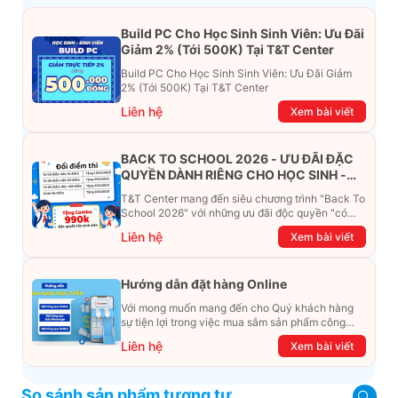
Build PC Cho Học Sinh Sinh Viên: Ưu Đãi
Giảm 2% (Tới 500K) Tại T&T Center
Build PC Cho Học Sinh Sinh Viên: Ưu Đãi Giảm
2% (Tới 500K) Tại T&T Center
Liên hệ
Xem bài viết
BACK TO SCHOOL 2026 - ƯU ĐÃI ĐẶC
QUYỀN DÀNH RIÊNG CHO HỌC SINH -
SINH VIÊN
T&T Center mang đến siêu chương trình "Back To
School 2026" với những ưu đãi độc quyền "có
một không hai". Đừng để chiếc ví phải "ét-ô-ét",
Liên hệ
Xem bài viết
cùng khám phá ngay ưu đãi siêu khủng dưới đây
nhé!
Hướng dẫn đặt hàng Online
Với mong muốn mang đến cho Quý khách hàng
sự tiện lợi trong việc mua sắm sản phẩm công
nghệ từ xa. Trong bài viết này, T&T Center sẽ
Liên hệ
Xem bài viết
hướng dẫn chi tiết cách mua hàng trực tuyến qua
các kênh online Website, Zalo, Messenger và
hotline để khách hàng có thể mua sắm một cách
So sánh sản phẩm tương tự
dễ dàng và nhanh chóng nhất. Cùng xem ngay