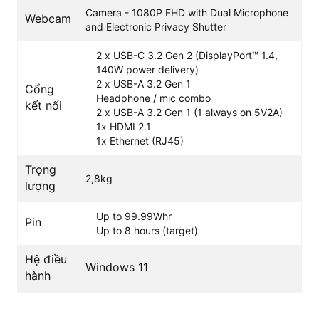
Camera - 1080P FHD with Dual Microphone
Webcam
and Electronic Privacy Shutter
2 x USB-C 3.2 Gen 2 (DisplayPort™ 1.4,
140W power delivery)
2 x USB-A 3.2 Gen 1
Cổng
Headphone / mic combo
kết nối
2 x USB-A 3.2 Gen 1 (1 always on 5V2A)
1x HDMI 2.1
1x Ethernet (RJ45)
Trọng
2,8kg
lượng
Up to 99.99Whr
Pin
Up to 8 hours (target)
Bên cạnh đó,
Lenovo Legion Pro 2024
còn được trang bị
Hệ điều
Windows 11
bộ nhớ RAM 32GB mang đến khả năng đa nhiệm mạnh
hành
mẽ, mở nhiều tác vụ không hề xảy ra tình trạng đơ, lag.
Ổ cứng SSD 2TB giúp máy khởi động chỉ trong tích tắc,
đồng thời cung cấp bộ nhớ rộng lớn cho người dùng lưu