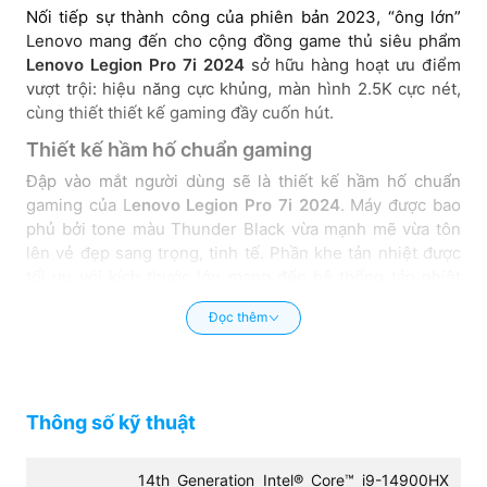
Nối tiếp sự thành công của phiên bản 2023, “ông lớn”
Lenovo mang đến cho cộng đồng game thủ siêu phẩm
Lenovo Legion Pro 7i 2024
sở hữu hàng hoạt ưu điểm
vượt trội: hiệu năng cực khủng, màn hình 2.5K cực nét,
cùng thiết thiết kế gaming đầy cuốn hút.
Thiết kế hầm hố chuẩn gaming
Đập vào mắt người dùng sẽ là thiết kế hầm hố chuẩn
gaming của L
enovo Legion Pro 7i 2024
. Máy được bao
phủ bởi tone màu Thunder Black vừa mạnh mẽ vừa tôn
lên vẻ đẹp sang trọng, tinh tế. Phần khe tản nhiệt được
tối ưu với kích thước lớn mang đến hệ thống tản nhiệt
tân tiến và cao cấp nhất cho người dùng.
Đọc thêm
Thông số kỹ thuật
14th Generation Intel® Core™ i9-14900HX