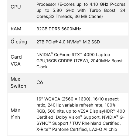
Processor (E-cores up to 4.10 GHz P-cores
CPU
up to 5.80 GHz with Turbo Boost, 24
Cores,32 Threads, 36 MB Cache)
RAM
32GB DDR5 5600MHz
Ổ cứng
2TB PCIe® 4.0 NVMe™ M.2 SSD
®
NVIDIA
GeForce RTX™ 4090 Laptop
Card
GPU,16GB GDDR6 (175W), 2040MHz Boost
VGA
Clock
Mux
Có
Hiệu năng cực khủng với con chip i9 thế hệ 14
Switch
Lenovo Legion Pro 7i 2024 Gen 9
được trang bị con
chip core i9 - 14900HX với 24 nhân và 32 luồng, tốc độ
16″ WQXGA (2560 x 1600), 16:10 aspect
xung nhịp tối đa lên đến 5.8GHz, mang đến khả năng xử
ratio, 240Hz variable refresh rate, 100%
Màn
RGB, 500 nits, up to VESA DisplayHDR™ 400
lý cực mạnh mẽ. Kết hợp với card đồ họa RTX 4090 16GB
®
®
hình
Certified, Dolby Vision
Support, NVIDIA
G-
hiệu suất vượt trội, hỗ trợ trí tuệ nhân tạo AI, làm đồ họa
SYNC™ Support / TÜV Rheinland Certified,
hay giải trí đều vô cùng ấn tượng.
X-Rite™ Pantone Certified, LA2-Q AI chip