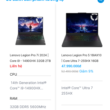
nhé!
Lenovo Legion Pro 7i 2024 |
Lenovo Legion Pro 5 16IAX10
Core i9 - 14900HX 32GB 2TB
| Core Ultra 7-255HX 16GB
Liên hệ
47.990.000đ
RTX 4090 16GB 175W 16.0''
1TB 5070 8GB 16'' 2.5K OLED
Giảm 9%
52.490.000đ
2.5K 240Hz (New)
(New)
CPU
14th Generation Intel®
Intel® Core™ Ultra 7
Core™ i9-14900HX
255HX
Processor (E-cores up to
RAM
4.10 GHz P-cores up to
5.80 GHz with Turbo
32GB DDR5 5600MHz
Boost, 24 Cores,32