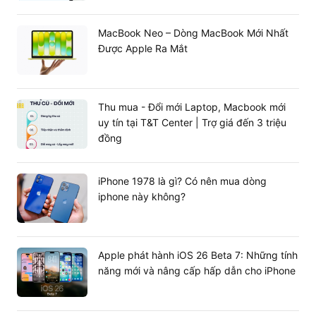
Cổng kết nối đa dạng
Lenovo Legion Pro 7i 2024 Gen 9
được Lenovo trang bị
MacBook Neo – Dòng MacBook Mới Nhất
các đầy đủ các cổng kết nối phổ biến để đáp ứng được
Được Apple Ra Mắt
nhu cầu kết nối và chia sẻ dữ liệu của người dùng. Các
cổng kết nối mà chiếc laptop này sở hữu đó là:
2 x USB-C 3.2 Gen 2 (DisplayPort™ 1.4, 140W
Thu mua - Đổi mới Laptop, Macbook mới
power delivery)
uy tín tại T&T Center | Trợ giá đến 3 triệu
đồng
2 x USB-A 3.2 Gen 1
Headphone / mic combo
iPhone 1978 là gì? Có nên mua dòng
2 x USB-A 3.2 Gen 1 (1 always on 5V2A)
iphone này không?
1x HDMI 2.1
1x Ethernet (RJ45)
Apple phát hành iOS 26 Beta 7: Những tính
năng mới và nâng cấp hấp dẫn cho iPhone