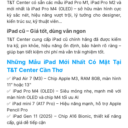
T&T Center có sẵn các mẫu iPad Pro M1, iPad Pro M2 và
mới nhất là iPad Pro M4 (OLED) – sở hữu màn hình cực
kỳ sắc nét, hiệu năng vượt trội, lý tưởng cho designer,
kiến trúc sư, kỹ thuật viên…
iPad cũ – Giá tốt, dùng vẫn ngon
T&T Center cung cấp iPad cũ chính hãng đã được kiểm
tra kỹ, pin khỏe, hiệu năng ổn định, bảo hành rõ ràng –
giúp bạn tiết kiệm chi phí mà vẫn trải nghiệm tốt.
Những Mẫu iPad Mới Nhất Có Mặt Tại
T&T Center Cần Thơ
✅ iPad Air 7 (M3) – Chip Apple M3, RAM 8GB, màn hình
11" hoặc 13"
✅ iPad Pro M4 (OLED) – Siêu mỏng nhẹ, mạnh mẽ với
màn hình OLED và chip M4 tối ưu AI
✅ iPad mini 7 (A17 Pro) – Hiệu năng mạnh, hỗ trợ Apple
Pencil Pro
✅ iPad Gen 11 (2025) – Chip A16 Bionic, thiết kế nâng
cấp, giá dễ tiếp cận