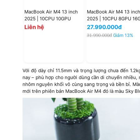
MacBook Air M4 13 inch
MacBook Air M4 13 inc
2025 | 10CPU 10GPU
2025 | 10CPU 8GPU 16
16GB 512GB (New)
256GB (New CPO)
Liên hệ
27.990.000đ
31.990.000đ
Giảm 13%
Với độ dày chỉ 11.5mm và trọng lượng chưa đến 1.2k
nay – phù hợp cho người dùng cần di chuyển nhiều, n
nhôm nguyên khối vô cùng sang trọng và bền bỉ. Màu 
mới trên phiên bản MacBook Air M4 đó là màu Sky Bl