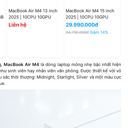
h
MacBook Air M4 13 inch
MacBook Air M4 15 inch
Ma
GB
2025 | 10CPU 10GPU
2025 | 10CPU 10GPU
20
24GB 512GB (New)
16GB 256GB (New CPO)
25
Liên hệ
29.990.000đ
Li
34.790.000đ
Giảm 14%
g,
MacBook Air M4
là dòng laptop mỏng nhẹ bậc nhất hiện
hư sinh viên hay nhân viên văn phòng. Được thiết kế với vỏ
sắc thời thượng: Midnight, Starlight, Silver và một màu cực
ue.