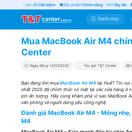
cũ
giá tốt
- Lên đời
tiết kiệm
Sản phẩm
Chính hãng
- VAT
đầy đủ
Gi
Danh mục
Mua MacBook Air M4 chính 
Center
Ngày đăng: 14/05/2025
Tác giả: T&T Center
Bạn đang tìm mua
MacBook Air M4
tại Huế? Tin vui
nhất 2025 đã chính thức có mặt tại các cửa hàng ở H
pin ấn tượng. Hãy cùng khám phá vì sao MacBook Ai
văn phòng và người dùng yêu công nghệ.
Đánh giá MacBook Air M4 - Mỏng nhẹ, s
M4
MacBook Air M4 – Sức mạnh đến từ chip Ap