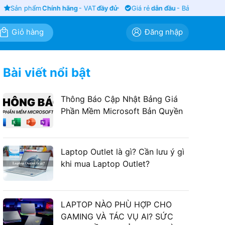
Sản phẩm
Chính hãng
- VAT
đầy đủ
Giá rẻ
dẫn đầu
- Bảo hành
siêu lâu
Giỏ hàng
Đăng nhập
Bài viết nổi bật
Thông Báo Cập Nhật Bảng Giá
Phần Mềm Microsoft Bản Quyền
Laptop Outlet là gì? Cần lưu ý gì
khi mua Laptop Outlet?
LAPTOP NÀO PHÙ HỢP CHO
GAMING VÀ TÁC VỤ AI? SỨC