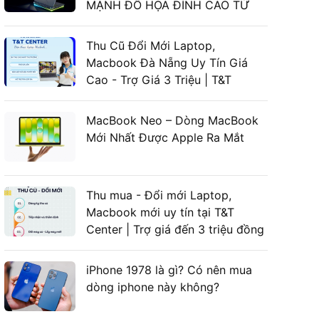
MẠNH ĐỒ HỌA ĐỈNH CAO TỪ
LAPTOP ASUS GAMING
Thu Cũ Đổi Mới Laptop,
Macbook Đà Nẵng Uy Tín Giá
Cao - Trợ Giá 3 Triệu | T&T
Center
MacBook Neo – Dòng MacBook
Mới Nhất Được Apple Ra Mắt
Thu mua - Đổi mới Laptop,
Macbook mới uy tín tại T&T
Center | Trợ giá đến 3 triệu đồng
iPhone 1978 là gì? Có nên mua
dòng iphone này không?