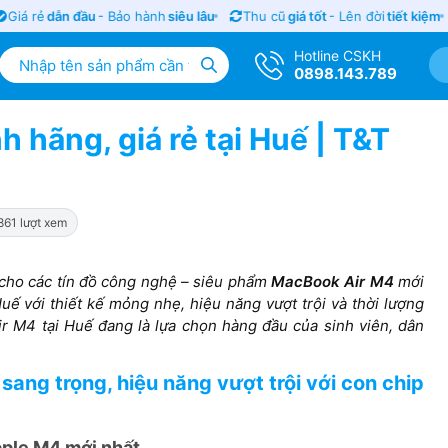
á rẻ
dẫn đầu
- Bảo hành
siêu lâu
Thu cũ
giá tốt
- Lên đời
tiết kiệm
Hotline CSKH
0898.143.789
hãng, giá rẻ tại Huế | T&T
861 lượt xem
 cho các tín đồ công nghệ – siêu phẩm
MacBook Air M4
mới
uế với thiết kế mỏng nhẹ, hiệu năng vượt trội và thời lượng
r M4 tại Huế đang là lựa chọn hàng đầu của sinh viên, dân
ang trọng, hiệu năng vượt trội với con chip
ple M4 mới nhất