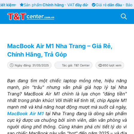
ết kiệm
Sản phẩm
Chính hãng
- VAT
đầy đủ
Giá rẻ
dẫn đầu
- Bảo h
MacBook Air M1 Nha Trang – Giá Rẻ,
Chính Hãng, Trả Góp
Ngày đăng: 31/05/2025
Tác giả: T&T Center
850 lượt xem
Bạn đang tìm một chiếc laptop mỏng nhẹ, hiệu năng
mạnh, pin "trâu" nhưng vẫn phải giá hợp lý tại Nha
Trang? MacBook Air M1 chính là lựa chọn "đáng tiền"
nhất trong phân khúc! Với thiết kế tinh tế, chip Apple M1
mạnh mẽ và khả năng hoạt động mượt mà suốt cả ngày,
MacBook Air M1
tại Nha Trang đang là dòng sản phẩm
cực kỳ được ưa chuộng bởi sinh viên, dân văn phòng và
người dùng phổ thông. Cùng khám phá chi tiết lý do vì
sao chiếc MacBook này vẫn "hot" đến năm 2025 – và địa