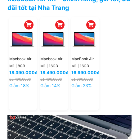
đãi tốt tại Nha Trang
Macbook Air
Macbook Air
MacBook Air
M1 | 8GB
M1 | 16GB
M1 | 16GB
18.390.000đ
18.490.000đ
16.990.000đ
256GB | New
512GB
256GB
22.490.000đ
21.490.000đ
21.990.000đ
Giảm 18%
Giảm 14%
Giảm 23%