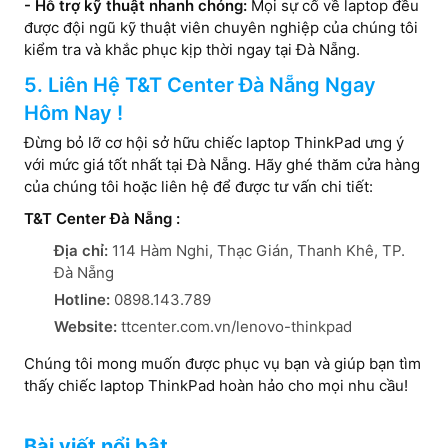
- Hỗ trợ kỹ thuật nhanh chóng:
Mọi sự cố về laptop đều
được đội ngũ kỹ thuật viên chuyên nghiệp của chúng tôi
kiểm tra và khắc phục kịp thời ngay tại Đà Nẵng.
5. Liên Hệ T&T Center Đà Nẵng Ngay
Hôm Nay !
Đừng bỏ lỡ cơ hội sở hữu chiếc laptop ThinkPad ưng ý
với mức giá tốt nhất tại Đà Nẵng. Hãy ghé thăm cửa hàng
của chúng tôi hoặc liên hệ để được tư vấn chi tiết:
T&T Center Đà Nẵng :
Địa chỉ:
114 Hàm Nghi, Thạc Gián, Thanh Khê, TP.
Đà Nẵng
Hotline:
0898.143.789
Website:
ttcenter.com.vn/lenovo-thinkpad
Chúng tôi mong muốn được phục vụ bạn và giúp bạn tìm
thấy chiếc laptop ThinkPad hoàn hảo cho mọi nhu cầu!
Bài viết nổi bật