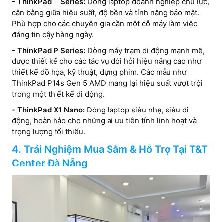
- ThinkPad T Series:
Dòng laptop doanh nghiệp chủ lực,
cân bằng giữa hiệu suất, độ bền và tính năng bảo mật.
Phù hợp cho các chuyên gia cần một cỗ máy làm việc
đáng tin cậy hàng ngày.
- ThinkPad P Series:
Dòng máy trạm di động mạnh mẽ,
được thiết kế cho các tác vụ đòi hỏi hiệu năng cao như
thiết kế đồ họa, kỹ thuật, dựng phim. Các mẫu như
ThinkPad P14s Gen 5 AMD mang lại hiệu suất vượt trội
trong một thiết kế di động.
- ThinkPad X1 Nano:
Dòng laptop siêu nhẹ, siêu di
động, hoàn hảo cho những ai ưu tiên tính linh hoạt và
trọng lượng tối thiểu.
4. Trải Nghiệm Mua Sắm & Hỗ Trợ Tại T&T
Center Đà Nẵng