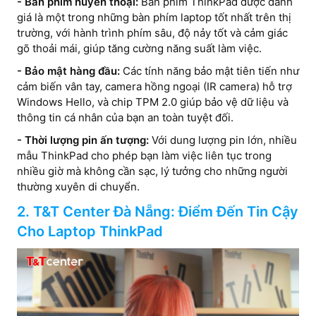
- Bàn phím huyền thoại:
Bàn phím ThinkPad được đánh
giá là một trong những bàn phím laptop tốt nhất trên thị
trường, với hành trình phím sâu, độ nảy tốt và cảm giác
gõ thoải mái, giúp tăng cường năng suất làm việc.
- Bảo mật hàng đầu:
Các tính năng bảo mật tiên tiến như
cảm biến vân tay, camera hồng ngoại (IR camera) hỗ trợ
Windows Hello, và chip TPM 2.0 giúp bảo vệ dữ liệu và
thông tin cá nhân của bạn an toàn tuyệt đối.
- Thời lượng pin ấn tượng:
Với dung lượng pin lớn, nhiều
mẫu ThinkPad cho phép bạn làm việc liên tục trong
nhiều giờ mà không cần sạc, lý tưởng cho những người
thường xuyên di chuyển.
2. T&T Center Đà Nẵng: Điểm Đến Tin Cậy
Cho Laptop ThinkPad