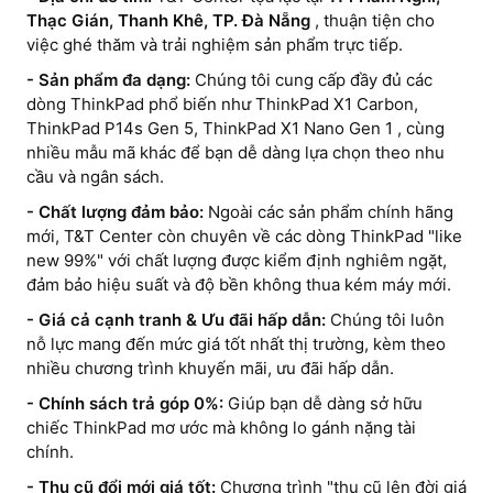
Thạc Gián, Thanh Khê, TP. Đà Nẵng
, thuận tiện cho
việc ghé thăm và trải nghiệm sản phẩm trực tiếp.
- Sản phẩm đa dạng:
Chúng tôi cung cấp đầy đủ các
dòng ThinkPad phổ biến như ThinkPad X1 Carbon,
ThinkPad P14s Gen 5, ThinkPad X1 Nano Gen 1 , cùng
nhiều mẫu mã khác để bạn dễ dàng lựa chọn theo nhu
cầu và ngân sách.
- Chất lượng đảm bảo:
Ngoài các sản phẩm chính hãng
mới, T&T Center còn chuyên về các dòng ThinkPad "like
new 99%" với chất lượng được kiểm định nghiêm ngặt,
đảm bảo hiệu suất và độ bền không thua kém máy mới.
- Giá cả cạnh tranh & Ưu đãi hấp dẫn:
Chúng tôi luôn
nỗ lực mang đến mức giá tốt nhất thị trường, kèm theo
nhiều chương trình khuyến mãi, ưu đãi hấp dẫn.
- Chính sách trả góp 0%:
Giúp bạn dễ dàng sở hữu
chiếc ThinkPad mơ ước mà không lo gánh nặng tài
chính.
- Thu cũ đổi mới giá tốt:
Chương trình "thu cũ lên đời giá