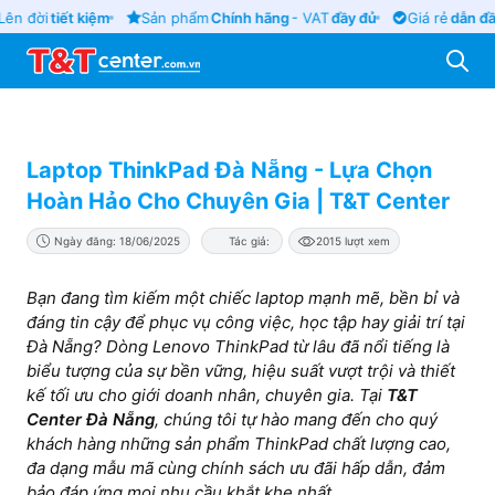
n đời
tiết kiệm
Sản phẩm
Chính hãng
- VAT
đầy đủ
Giá rẻ
dẫn đầu
Laptop ThinkPad Đà Nẵng - Lựa Chọn
Hoàn Hảo Cho Chuyên Gia | T&T Center
Ngày đăng: 18/06/2025
Tác giả:
2015 lượt xem
Bạn đang tìm kiếm một chiếc laptop mạnh mẽ, bền bỉ và
đáng tin cậy để phục vụ công việc, học tập hay giải trí tại
Đà Nẵng? Dòng Lenovo ThinkPad từ lâu đã nổi tiếng là
biểu tượng của sự bền vững, hiệu suất vượt trội và thiết
kế tối ưu cho giới doanh nhân, chuyên gia. Tại
T&T
Center Đà Nẵng
, chúng tôi tự hào mang đến cho quý
khách hàng những sản phẩm ThinkPad chất lượng cao,
đa dạng mẫu mã cùng chính sách ưu đãi hấp dẫn, đảm
bảo đáp ứng mọi nhu cầu khắt khe nhất.